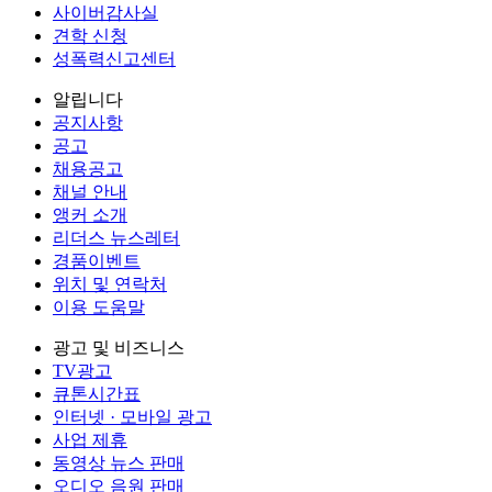
사이버감사실
견학 신청
성폭력신고센터
알립니다
공지사항
공고
채용공고
채널 안내
앵커 소개
리더스 뉴스레터
경품이벤트
위치 및 연락처
이용 도움말
광고 및 비즈니스
TV광고
큐톤시간표
인터넷 · 모바일 광고
사업 제휴
동영상 뉴스 판매
오디오 음원 판매