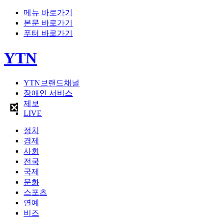
메뉴 바로가기
본문 바로가기
푸터 바로가기
YTN
YTN브랜드채널
장애인 서비스
제보
LIVE
정치
경제
사회
전국
국제
문화
스포츠
연예
비즈