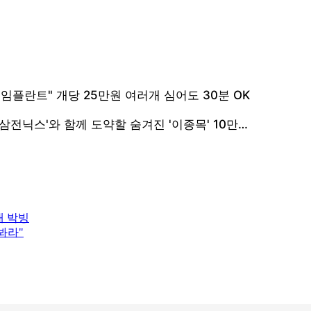
내 박빙
봐라"