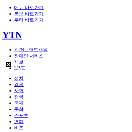
메뉴 바로가기
본문 바로가기
푸터 바로가기
YTN
YTN브랜드채널
장애인 서비스
제보
LIVE
정치
경제
사회
전국
국제
문화
스포츠
연예
비즈