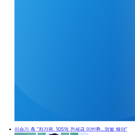
이승기 측 “차가원, 105억 전세금 미반환…엄벌 해야”