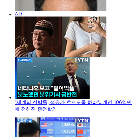
"세계의 선박들, 석유가 흐르도록 하라"...개전 106일만
에 전해진 종전합의