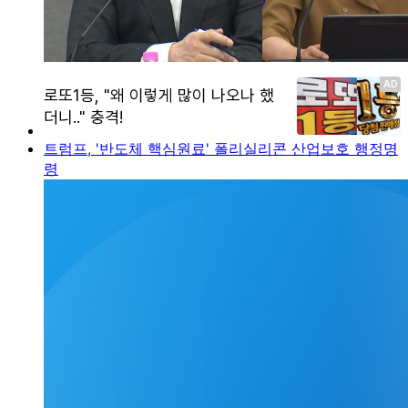
트럼프, '반도체 핵심원료' 폴리실리콘 산업보호 행정명
령