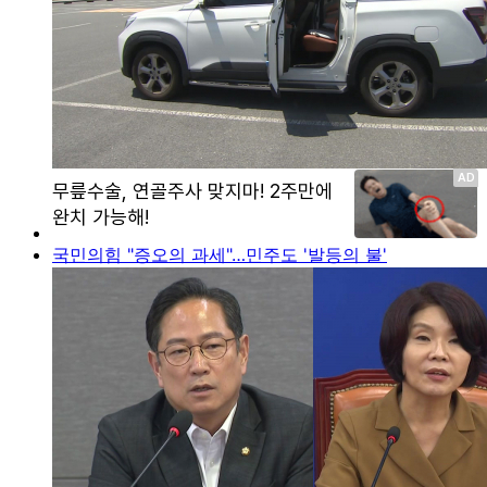
국민의힘 "증오의 과세"…민주도 '발등의 불'