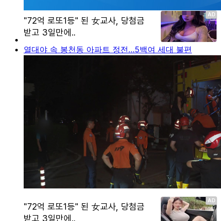
열대야 속 봉천동 아파트 정전…5백여 세대 불편