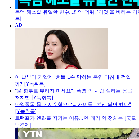
폭염 해소할 유일한 변수...최악 더위, '이것'을 바라는 이
록]
이 날부터 기압계 '흔들'...숨 막히는 폭염 마침내 꺾일
까? [Y녹취록]
"물 함부로 뿌리지 마세요"...폭염 속 사람 살리는 응급
처치법 [Y녹취록]
단일종목 묶자 지수형으로... 개미들 "본전 되면 뺀다"
[Y녹취록]
트럼프가 엔화를 지키는 이유...'엔 캐리'의 정체는 [굿모
닝경제]