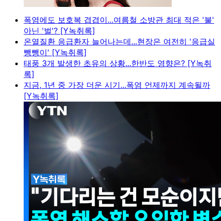
폭염에도 보호복 겹겹이...여름철 소방관 최대 적은 '불'
아닌 '벌'? [Y녹취록]
온열질환 응급환자 늘어나는데...현장은 여전히 '응급실
뺑뺑이' [Y녹취록]
태풍 3개 발생한 초유의 상황...한반도 영향은? [Y녹취
록]
지금, 1년 중 가장 더운 시기...폭염 언제까지 계속될까
[Y녹취록]