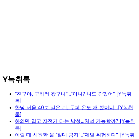
Y녹취록
"친구야, 구하러 왔구나"..."아니? 나도 갇혔어" [Y녹취
록]
한낮 서울 40분 걸은 뒤, 두피 온도 재 봤더니...[Y녹취
록]
하의만 입고 자전거 타는 남성...처벌 가능할까? [Y녹취
록]
이럴 때 시원한 물 '절대 금지'..."제일 위험하다" [Y녹취