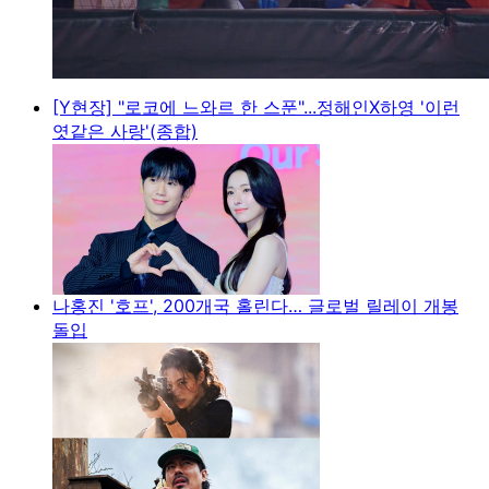
[Y현장] "로코에 느와르 한 스푼"...정해인X하영 '이런
엿같은 사랑'(종합)
나홍진 '호프', 200개국 홀린다… 글로벌 릴레이 개봉
돌입