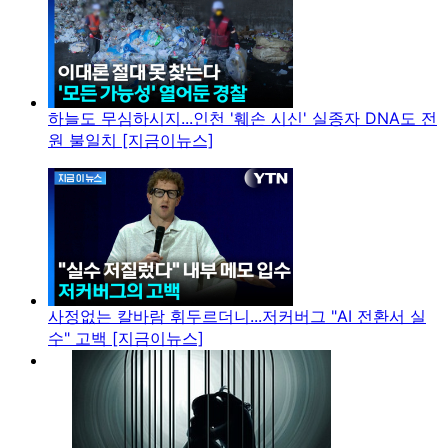
하늘도 무심하시지...인천 '훼손 시신' 실종자 DNA도 전
원 불일치 [지금이뉴스]
사정없는 칼바람 휘두르더니...저커버그 "AI 전환서 실
수" 고백 [지금이뉴스]