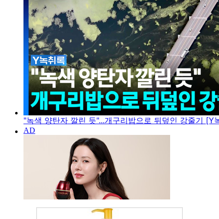
"녹색 양탄자 깔린 듯"...개구리밥으로 뒤덮인 강줄기 [Y