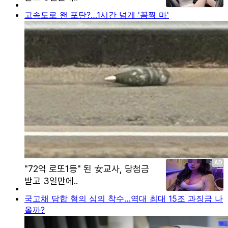
고속도로 왠 포탄?…1시간 넘게 '꼼짝 마'
국고채 담합 혐의 심의 착수…역대 최대 15조 과징금 나
올까?