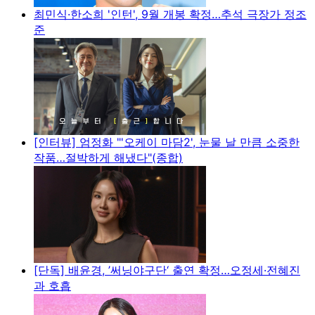
최민식·한소희 '인턴', 9월 개봉 확정…추석 극장가 정조
준
[인터뷰] 엄정화 "'오케이 마담2', 눈물 날 만큼 소중한
작품…절박하게 해냈다"(종합)
[단독] 배윤경, ’써닝야구단‘ 출연 확정…오정세·전혜진
과 호흡