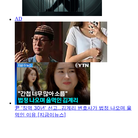
尹 '징역 30년' 선고...김계리 변호사가 법정 나오며 울
먹인 이유 [지금이뉴스]