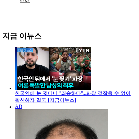
지금 이뉴스
한국인에 눈 찢더니 "죄송하다"...파장 걷잡을 수 없이
확산하자 결국 [지금이뉴스]