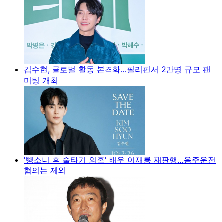
김수현, 글로벌 활동 본격화…필리핀서 2만명 규모 팬
미팅 개최
'뺑소니 후 술타기 의혹' 배우 이재룡 재판행…음주운전
혐의는 제외