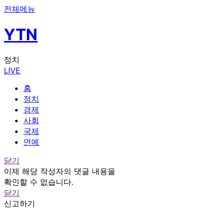
전체메뉴
YTN
정치
LIVE
홈
정치
경제
사회
국제
연예
닫기
이제 해당 작성자의 댓글 내용을
확인할 수 없습니다.
닫기
신고하기