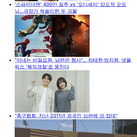
'스파이더맨' 400만 질주 vs '오디세이' 압도적 오프
닝…극장가 싹쓸이한 두 괴물
"아내는 비밀요원, 남편은 형사"… 차태현·엄지원, 넷플
릭스 '복직경찰'로 뭉친다
"축구협회, 지난 2011년 외국인 심판에 성 접대"