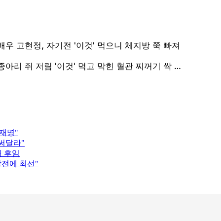
이재명"
 써달라"
태 후임
발전에 최선"