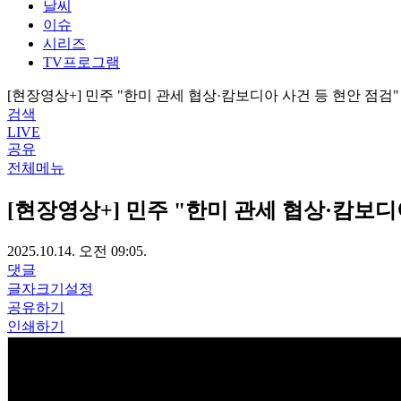
날씨
이슈
시리즈
TV프로그램
[현장영상+] 민주 "한미 관세 협상·캄보디아 사건 등 현안 점검"
검색
LIVE
공유
전체메뉴
[현장영상+] 민주 "한미 관세 협상·캄보디
2025.10.14. 오전 09:05.
댓글
글자크기설정
공유하기
인쇄하기