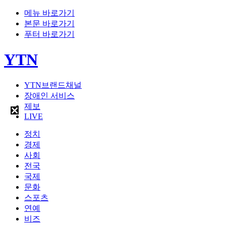
메뉴 바로가기
본문 바로가기
푸터 바로가기
YTN
YTN브랜드채널
장애인 서비스
제보
LIVE
정치
경제
사회
전국
국제
문화
스포츠
연예
비즈