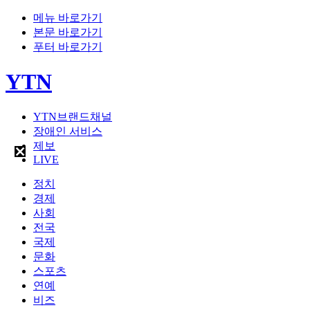
메뉴 바로가기
본문 바로가기
푸터 바로가기
YTN
YTN브랜드채널
장애인 서비스
제보
LIVE
정치
경제
사회
전국
국제
문화
스포츠
연예
비즈