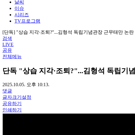
날씨
이슈
시리즈
TV프로그램
[단독] "상습 지각·조퇴?"...김형석 독립기념관장 근무태만 논란
검색
LIVE
공유
전체메뉴
단독
"상습 지각·조퇴?"...김형석 독립
2025.10.05. 오후 10:13.
댓글
글자크기설정
공유하기
인쇄하기