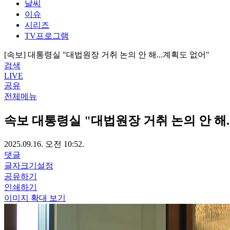
날씨
이슈
시리즈
TV프로그램
[속보] 대통령실 "대법원장 거취 논의 안 해...계획도 없어"
검색
LIVE
공유
전체메뉴
속보
대통령실 "대법원장 거취 논의 안 해.
2025.09.16. 오전 10:52.
댓글
글자크기설정
공유하기
인쇄하기
이미지 확대 보기