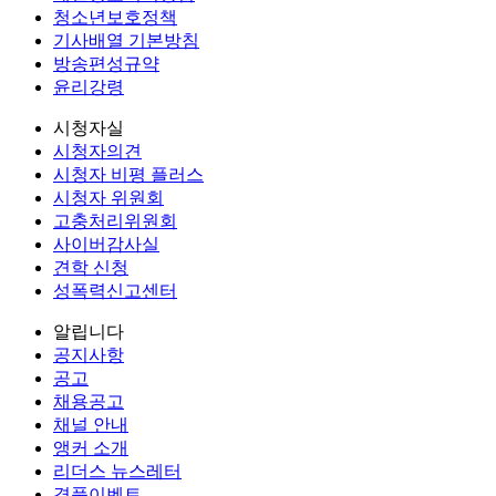
청소년보호정책
기사배열 기본방침
방송편성규약
윤리강령
시청자실
시청자의견
시청자 비평 플러스
시청자 위원회
고충처리위원회
사이버감사실
견학 신청
성폭력신고센터
알립니다
공지사항
공고
채용공고
채널 안내
앵커 소개
리더스 뉴스레터
경품이벤트