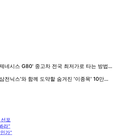
 선포
봐라"
지인가"