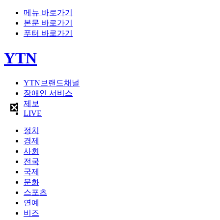
메뉴 바로가기
본문 바로가기
푸터 바로가기
YTN
YTN브랜드채널
장애인 서비스
제보
LIVE
정치
경제
사회
전국
국제
문화
스포츠
연예
비즈