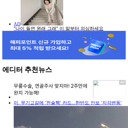
에디터 추천뉴스
미, 무기고갈에 '전술핵' 카드…한반도 안보 '지각변동'