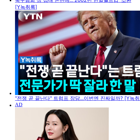
축구협회 성 접대 논란에...'2002년 한일월드컵' 소환
[Y녹취록]
"전쟁 곧 끝난다" 트럼프 장담...이번엔 진짜일까? [Y녹취