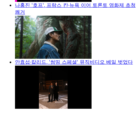
나홍진 '호프', 프랑스 칸·뉴욕 이어 토론토 영화제 초청
쾌거
안효섭·칼리드, '썸띵 스페셜' 뮤직비디오 베일 벗었다