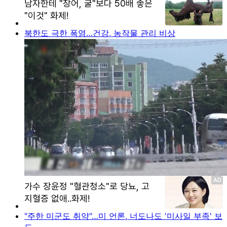
북한도 극한 폭염…건강, 농작물 관리 비상
"주한 미군도 취약"…미 언론, 너도나도 '미사일 부족' 보
도