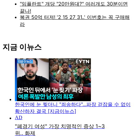
지금 이뉴스
한국인에 눈 찢더니 "죄송하다"...파장 걷잡을 수 없이
확산하자 결국 [지금이뉴스]