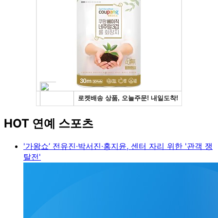
HOT 연예 스포츠
'가왕쇼’ 전유진·박서진·홍지윤, 센터 자리 위한 '관객 쟁
탈전'