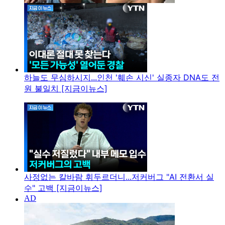
하늘도 무심하시지...인천 '훼손 시신' 실종자 DNA도 전
원 불일치 [지금이뉴스]
사정없는 칼바람 휘두르더니...저커버그 "AI 전환서 실
수" 고백 [지금이뉴스]