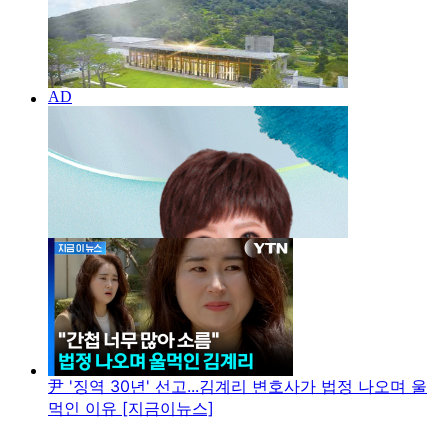
尹 '징역 30년' 선고...김계리 변호사가 법정 나오며 울
먹인 이유 [지금이뉴스]