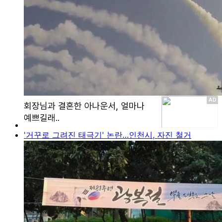
'거꾸로 그려진 태극기' 논란…인천시, 자진 철거