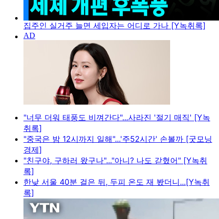
집주인 실거주 늘면 세입자는 어디로 가나 [Y녹취록]
"너무 더워 태풍도 비껴간다"...사라진 '절기 매직' [Y녹
취록]
"중국은 밤 12시까지 일해"...'주52시간' 손볼까 [굿모닝
경제]
"친구야, 구하러 왔구나"..."아니? 나도 갇혔어" [Y녹취
록]
한낮 서울 40분 걸은 뒤, 두피 온도 재 봤더니...[Y녹취
록]