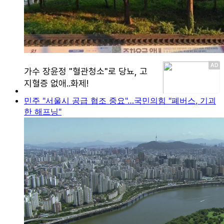
민주 "서울시 공급 협조 중요"…국민의힘 "폐버스, 기괴
한 해프닝"