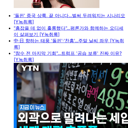
'돌핀' 중국 상륙, 끝 아니다...벌써 두려워지는 시나리오
[Y녹취록]
"흠잡을 데 없이 훌륭했다"...평론가와 함께하는 오디세
이 살펴보기 [Y녹취록]
中·日 향하는 태풍 '돌핀'·'찬홈'...주말 날씨 좌우 [Y녹취
록]
"참수 전 마지막 기회"...트럼프 '공습 보류' 진짜 이유?
[Y녹취록]