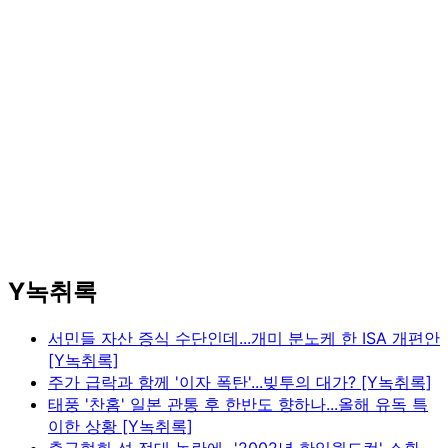
Y녹취록
서민들 자산 증식 수단인데...개미 분노케 한 ISA 개편안
[Y녹취록]
주가 급락과 함께 '이자 폭탄'...빚투의 대가? [Y녹취록]
태풍 '찬홈' 일본 관통 후 한반도 향하나...올해 유독 특
이한 상황 [Y녹취록]