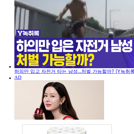
하의만 입고 자전거 타는 남성...처벌 가능할까? [Y녹취록