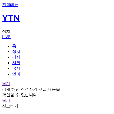
전체메뉴
YTN
정치
LIVE
홈
정치
경제
사회
국제
연예
닫기
이제 해당 작성자의 댓글 내용을
확인할 수 없습니다.
닫기
신고하기