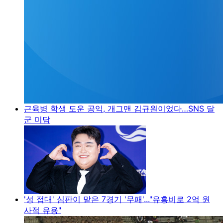
근육병 학생 도운 공익, 개그맨 김규원이었다…SNS 달
군 미담
'성 접대' 심판이 맡은 7경기 '무패'..."유흥비로 2억 원
사적 유용"