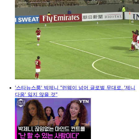
'스타뉴스룸' 박제니 "런웨이 넘어 글로벌 무대로, '제니
다움' 잃지 않을 것"