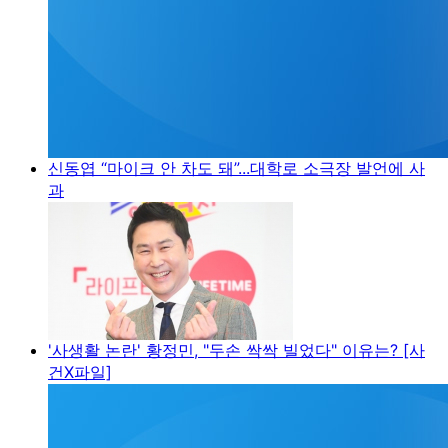
신동엽 “마이크 안 차도 돼”...대학로 소극장 발언에 사
과
'사생활 논란' 황정민, "두손 싹싹 빌었다" 이유는? [사
건X파일]