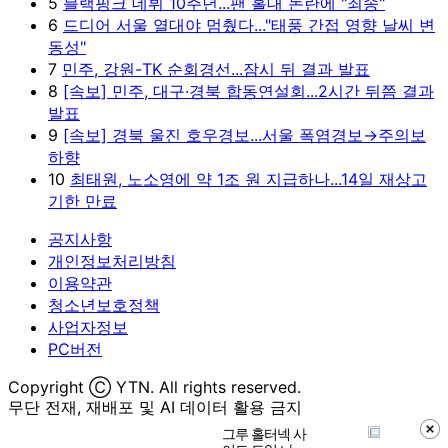
5
블랙핑크 데뷔 10주년...팬 홀대 논란에 "죄송"
6
드디어 서울 열대야 멈췄다..."태풍 간접 영향 날씨 변
동성"
7
민주, 강원-TK 순회경선...잠시 뒤 결과 발표
8
[속보] 민주, 대구·경북 합동연설회...2시간 뒤쯤 결과
발표
9
[속보] 경북 울진 호우경보...서울 폭염경보→주의보
하향
10
최태원, 노소영에 약 1조 원 지급하나...14일 재상고
기한 만료
공지사항
개인정보처리방침
이용약관
청소년보호정책
사업자정보
PC버전
Copyright Ⓒ YTN. All rights reserved.
무단 전재, 재배포 및 AI 데이터 활용 금지