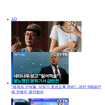
"세계의 선박들, 석유가 흐르도록 하라"...개전 106일만
에 전해진 종전합의