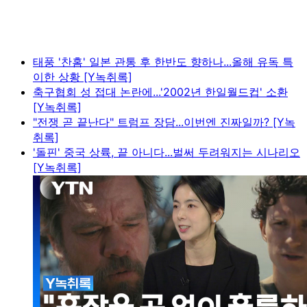
태풍 '찬홈' 일본 관통 후 한반도 향하나...올해 유독 특
이한 상황 [Y녹취록]
축구협회 성 접대 논란에...'2002년 한일월드컵' 소환
[Y녹취록]
"전쟁 곧 끝난다" 트럼프 장담...이번엔 진짜일까? [Y녹
취록]
'돌핀' 중국 상륙, 끝 아니다...벌써 두려워지는 시나리오
[Y녹취록]