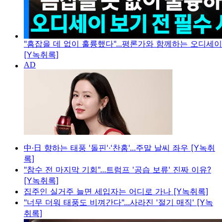
"흠잡을 데 없이 훌륭했다"...평론가와 함께하는 오디세
[Y녹취록]
中·日 향하는 태풍 '돌핀'·'찬홈'...주말 날씨 좌우 [Y녹취
록]
"참수 전 마지막 기회"...트럼프 '공습 보류' 진짜 이유?
[Y녹취록]
집주인 실거주 늘면 세입자는 어디로 가나 [Y녹취록]
"너무 더워 태풍도 비껴간다"...사라진 '절기 매직' [Y녹
취록]