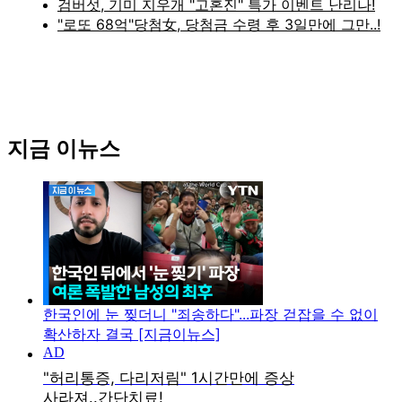
지금 이뉴스
한국인에 눈 찢더니 "죄송하다"...파장 걷잡을 수 없이
확산하자 결국 [지금이뉴스]