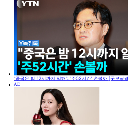
"중국은 밤 12시까지 일해"...'주52시간' 손볼까 [굿모닝