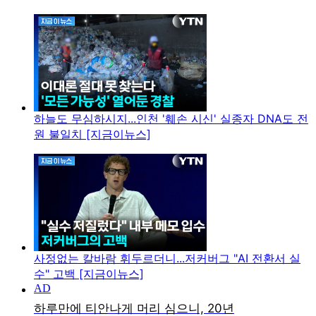
하늘도 무심하시지...인천 '훼손 시신' 실종자 DNA도 전
원 불일치 [지금이뉴스]
사정없는 칼바람 휘두르더니...저커버그 "AI 전환서 실
수" 고백 [지금이뉴스]