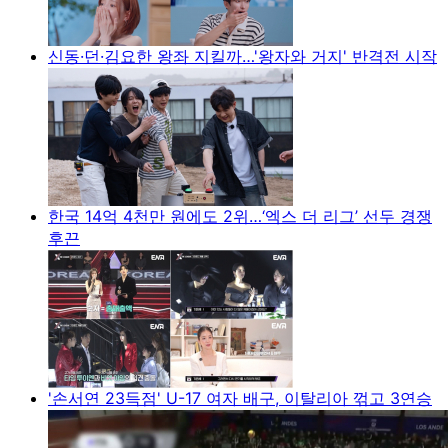
신동·던·김요한 왕좌 지킬까…'왕자와 거지' 반격전 시작
한국 14억 4천만 원에도 2위…‘엑스 더 리그’ 선두 경쟁
후끈
'손서연 23득점' U-17 여자 배구, 이탈리아 꺾고 3연승