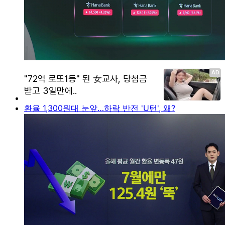
환율 1,300원대 눈앞…하락 반전 'U턴', 왜?