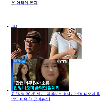
尹 '징역 30년' 선고...김계리 변호사가 법정 나오며 울
먹인 이유 [지금이뉴스]