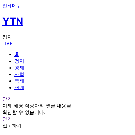
전체메뉴
YTN
정치
LIVE
홈
정치
경제
사회
국제
연예
닫기
이제 해당 작성자의 댓글 내용을
확인할 수 없습니다.
닫기
신고하기