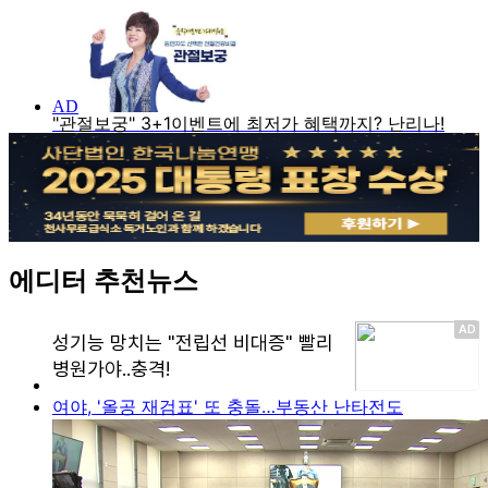
에디터 추천뉴스
여야, '올공 재검표' 또 충돌…부동산 난타전도