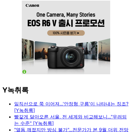
Y녹취록
일직선으로 쭉 이어져...'안정형 구름'이 나타내는 징조?
[Y녹취록]
빨갛게 달아오른 서울, 전 세계와 비교해보니..."우려되
는 수준" [Y녹취록]
"열돔 깨졌지만 방심 불가"...전문가가 본 9월 더위 전망