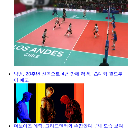
빅뱅, 20주년 신곡으로 4년 만에 컴백…초대형 월드투
어 예고
더보이즈 에릭, 그리드엔터와 손잡았다…"새 모습 보여