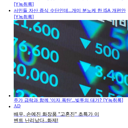
[Y녹취록]
서민들 자산 증식 수단인데...개미 분노케 한 ISA 개편안
[Y녹취록]
주가 급락과 함께 '이자 폭탄'...빚투의 대가? [Y녹취록]