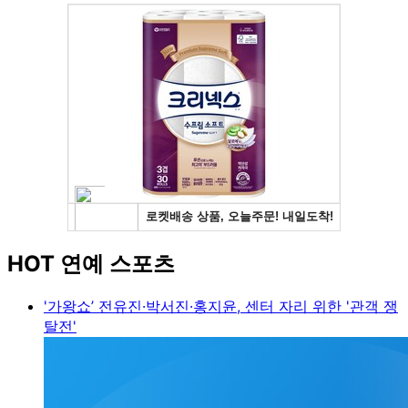
HOT 연예 스포츠
'가왕쇼’ 전유진·박서진·홍지윤, 센터 자리 위한 '관객 쟁
탈전'