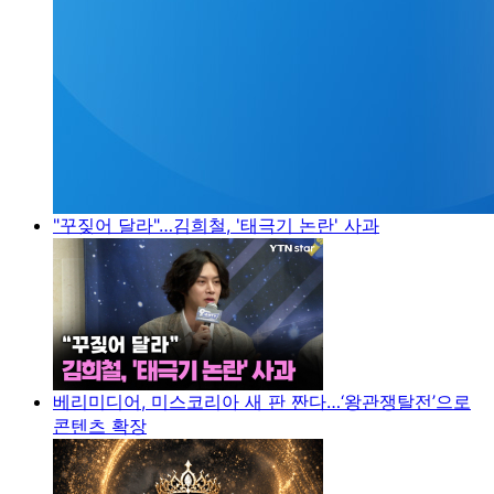
"꾸짖어 달라"…김희철, '태극기 논란' 사과
베리미디어, 미스코리아 새 판 짠다…‘왕관쟁탈전’으로
콘텐츠 확장