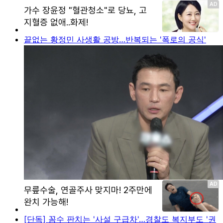
끝없는 황정민 사생활 공방…반복되는 '폭로의 공식'
[단독] 꼼수 판치는 '사설 구급차'…경찰도 복지부도 '권