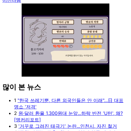
많이 본 뉴스
Unmute
1
"한국 쓰레기뿐, 다른 외국인들은 안 이래"…日 대표
명소 '저격'
2
원·달러 환율 1,300원대 눈앞...하락 반전 'U턴', 왜?
[앵커리포트]
3
'거꾸로 그려진 태극기' 논란...인천시, 자진 철거