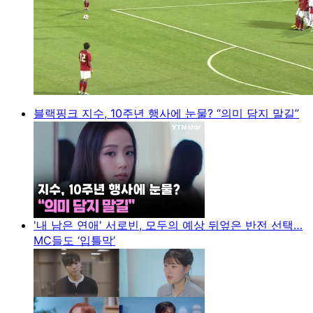
블랙핑크 지수, 10주년 행사에 눈물? “의미 담지 말길”
'내 남은 연애' 서로빈, 모두의 예상 뒤엎은 반전 선택…
MC들도 ‘입틀막’