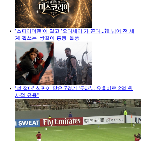
'스파이더맨'이 밀고 '오디세이'가 끈다…韓 넘어 전 세
계 휩쓰는 '쌍끌이 흥행' 돌풍
'성 접대' 심판이 맡은 7경기 '무패'..."유흥비로 2억 원
사적 유용"