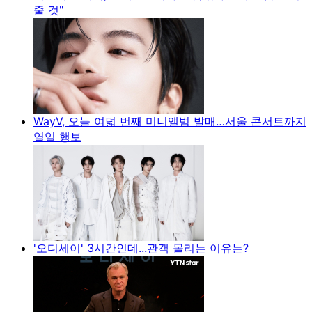
줄 것"
WayV, 오늘 여덟 번째 미니앨범 발매…서울 콘서트까지
열일 행보
'오디세이' 3시간인데...관객 몰리는 이유는?