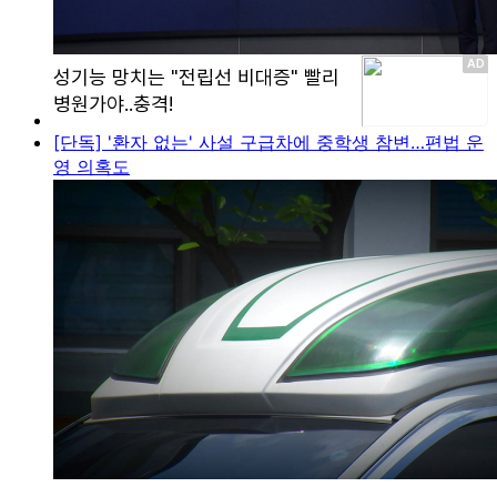
[단독] '환자 없는' 사설 구급차에 중학생 참변…편법 운
영 의혹도