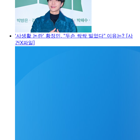
'사생활 논란' 황정민, "두손 싹싹 빌었다" 이유는? [사
건X파일]