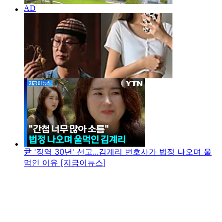
尹 '징역 30년' 선고...김계리 변호사가 법정 나오며 울
먹인 이유 [지금이뉴스]