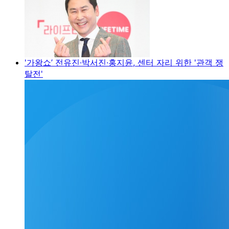
'가왕쇼’ 전유진·박서진·홍지윤, 센터 자리 위한 '관객 쟁
탈전'