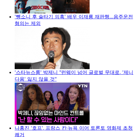
'뺑소니 후 술타기 의혹' 배우 이재룡 재판행…음주운전
혐의는 제외
'스타뉴스룸' 박제니 "런웨이 넘어 글로벌 무대로, '제니
다움' 잃지 않을 것"
나홍진 '호프', 프랑스 칸·뉴욕 이어 토론토 영화제 초청
쾌거