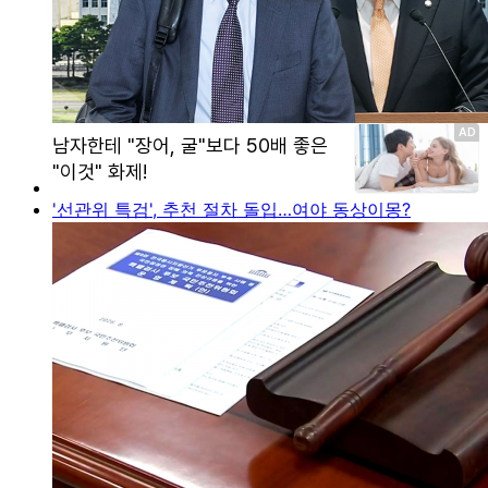
'선관위 특검', 추천 절차 돌입…여야 동상이몽?