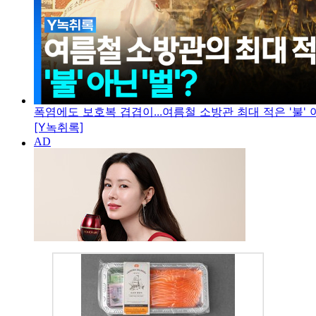
폭염에도 보호복 겹겹이...여름철 소방관 최대 적은 '불' 아
[Y녹취록]