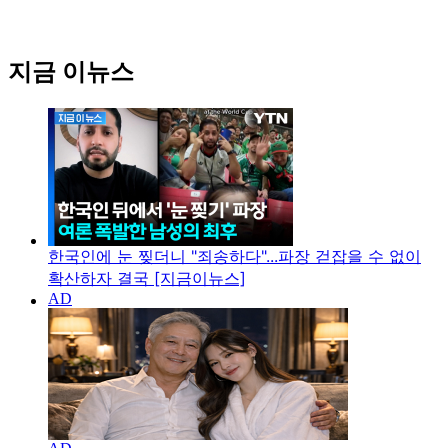
지금 이뉴스
한국인에 눈 찢더니 "죄송하다"...파장 걷잡을 수 없이
확산하자 결국 [지금이뉴스]