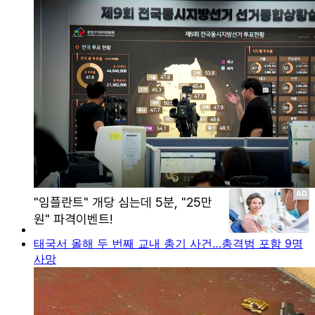
태국서 올해 두 번째 교내 총기 사건…총격범 포함 9명
사망