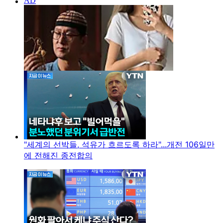
"세계의 선박들, 석유가 흐르도록 하라"...개전 106일만
에 전해진 종전합의