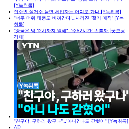
[Y녹취록]
집주인 실거주 늘면 세입자는 어디로 가나 [Y녹취록]
"너무 더워 태풍도 비껴간다"...사라진 '절기 매직' [Y녹
취록]
"중국은 밤 12시까지 일해"...'주52시간' 손볼까 [굿모닝
경제]
"친구야, 구하러 왔구나"..."아니? 나도 갇혔어" [Y녹취록]