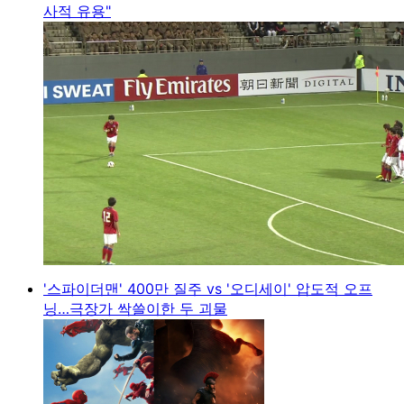
사적 유용"
'스파이더맨' 400만 질주 vs '오디세이' 압도적 오프
닝…극장가 싹쓸이한 두 괴물