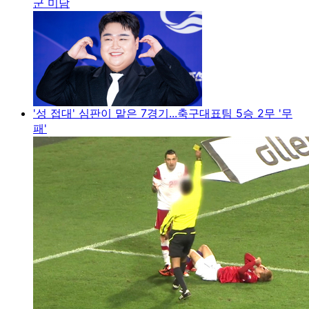
군 미담
'성 접대' 심판이 맡은 7경기...축구대표팀 5승 2무 '무
패'