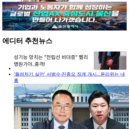
에디터 추천뉴스
'돌려차기 실언' 서범수·진종오 징계 개시…윤리위는 내
홍