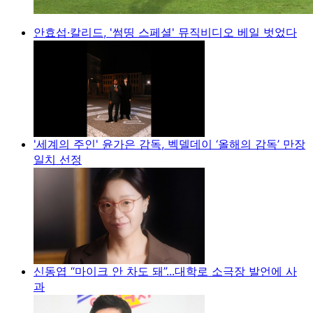
안효섭·칼리드, '썸띵 스페셜' 뮤직비디오 베일 벗었다
'세계의 주인' 윤가은 감독, 벡델데이 ‘올해의 감독’ 만장
일치 선정
신동엽 “마이크 안 차도 돼”...대학로 소극장 발언에 사
과