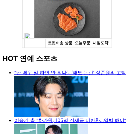
HOT 연예 스포츠
“난 배우 일 하면 안 되나”…‘태도 논란’ 정준원의 고백
이승기 측 “차가원, 105억 전세금 미반환…엄벌 해야”