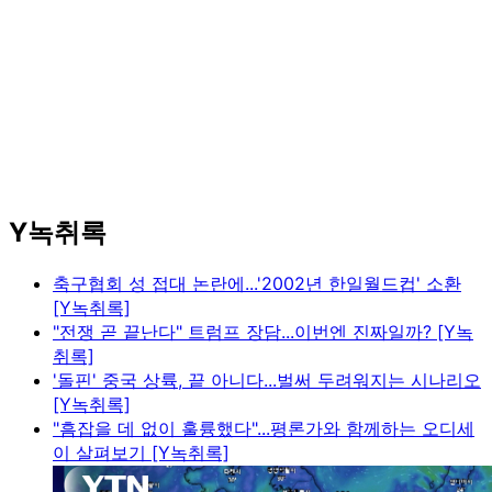
Y녹취록
축구협회 성 접대 논란에...'2002년 한일월드컵' 소환
[Y녹취록]
"전쟁 곧 끝난다" 트럼프 장담...이번엔 진짜일까? [Y녹
취록]
'돌핀' 중국 상륙, 끝 아니다...벌써 두려워지는 시나리오
[Y녹취록]
"흠잡을 데 없이 훌륭했다"...평론가와 함께하는 오디세
이 살펴보기 [Y녹취록]