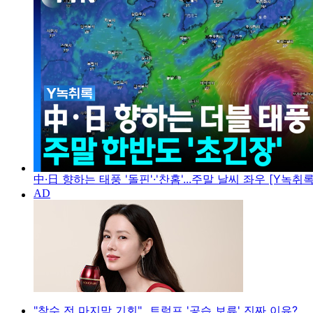
中·日 향하는 태풍 '돌핀'·'찬홈'...주말 날씨 좌우 [Y녹취록
"참수 전 마지막 기회"...트럼프 '공습 보류' 진짜 이유?