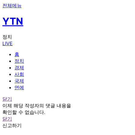
전체메뉴
YTN
정치
LIVE
홈
정치
경제
사회
국제
연예
닫기
이제 해당 작성자의 댓글 내용을
확인할 수 없습니다.
닫기
신고하기