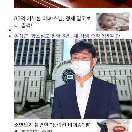
임성근, 항소심도 징역 3년…채 상병 순직 3년여 만