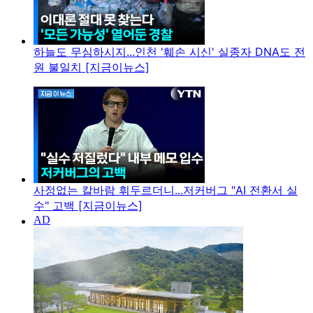
하늘도 무심하시지...인천 '훼손 시신' 실종자 DNA도 전
원 불일치 [지금이뉴스]
사정없는 칼바람 휘두르더니...저커버그 "AI 전환서 실
수" 고백 [지금이뉴스]