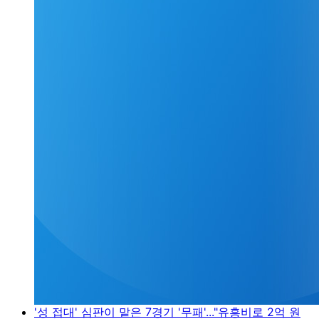
'성 접대' 심판이 맡은 7경기 '무패'..."유흥비로 2억 원