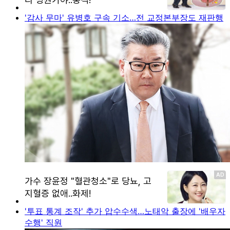
'감사 무마' 유병호 구속 기소…전 교정본부장도 재판행
'투표 통계 조작' 추가 압수수색…노태악 출장에 '배우자
수행' 직원