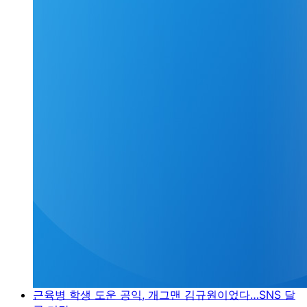
근육병 학생 도운 공익, 개그맨 김규원이었다…SNS 달