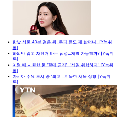
한낮 서울 40분 걸은 뒤, 두피 온도 재 봤더니...[Y녹취
록]
하의만 입고 자전거 타는 남성...처벌 가능할까? [Y녹취
록]
이럴 때 시원한 물 '절대 금지'..."제일 위험하다" [Y녹취
록]
아시아 주요 도시 중 '최고'...지독한 서울 상황 [Y녹취
록]