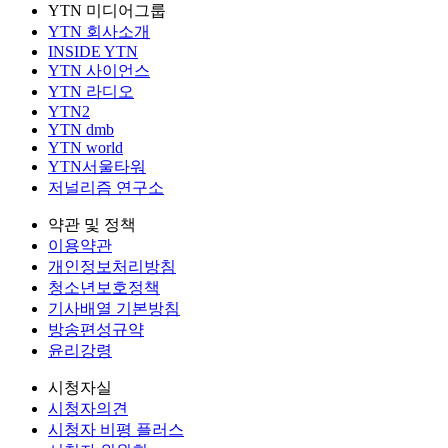
YTN 미디어그룹
YTN 회사소개
INSIDE YTN
YTN 사이언스
YTN 라디오
YTN2
YTN dmb
YTN world
YTN서울타워
저널리즘 연구소
약관 및 정책
이용약관
개인정보처리방침
청소년보호정책
기사배열 기본방침
방송편성규약
윤리강령
시청자실
시청자의견
시청자 비평 플러스