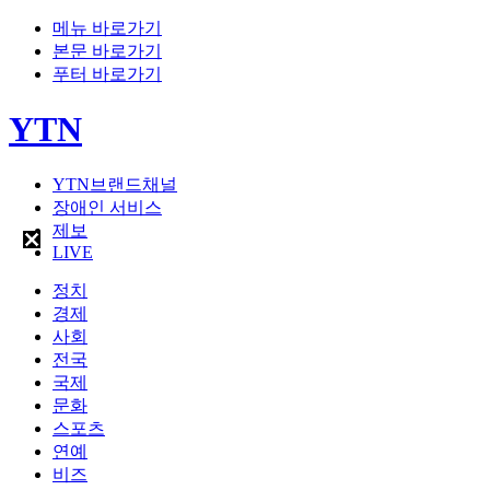
메뉴 바로가기
본문 바로가기
푸터 바로가기
YTN
YTN브랜드채널
장애인 서비스
제보
LIVE
정치
경제
사회
전국
국제
문화
스포츠
연예
비즈