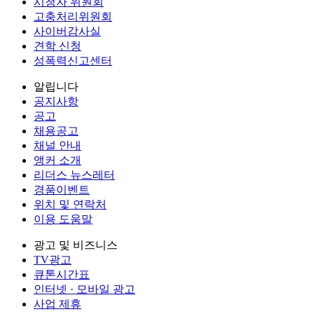
시청자 위원회
고충처리위원회
사이버감사실
견학 신청
성폭력신고센터
알립니다
공지사항
공고
채용공고
채널 안내
앵커 소개
리더스 뉴스레터
경품이벤트
위치 및 연락처
이용 도움말
광고 및 비즈니스
TV광고
큐톤시간표
인터넷 · 모바일 광고
사업 제휴