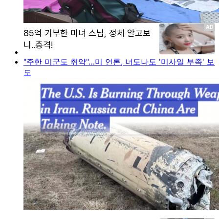
"주한 미군도 취약"…미 언론, 너도나도 '미사일 부족' 보
도