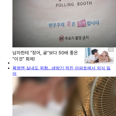
폭염엔 실내도 위험…냉방기 꺼진 아파트에서 의식 잃
어