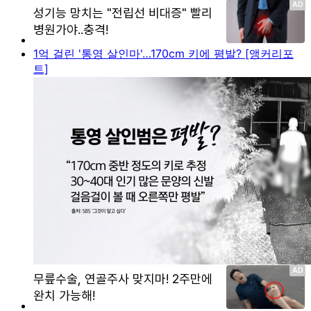
1억 걸린 '통영 살인마'…170cm 키에 평발? [앵커리포
트]