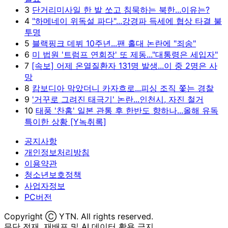
3
단거리미사일 한 발 쏘고 침묵하는 북한...이유는?
4
"하메네이 위독설 파다"...강경파 득세에 협상 타결 불
투명
5
블랙핑크 데뷔 10주년...팬 홀대 논란에 "죄송"
6
미 법원 '트럼프 연회장' 또 제동..."대통령은 세입자"
7
[속보] 어제 온열질환자 131명 발생...이 중 2명은 사
망
8
캄보디아 막았더니 카자흐로...피싱 조직 쫓는 경찰
9
'거꾸로 그려진 태극기' 논란...인천시, 자진 철거
10
태풍 '찬홈' 일본 관통 후 한반도 향하나...올해 유독
특이한 상황 [Y녹취록]
공지사항
개인정보처리방침
이용약관
청소년보호정책
사업자정보
PC버전
Copyright Ⓒ YTN. All rights reserved.
무단 전재, 재배포 및 AI 데이터 활용 금지