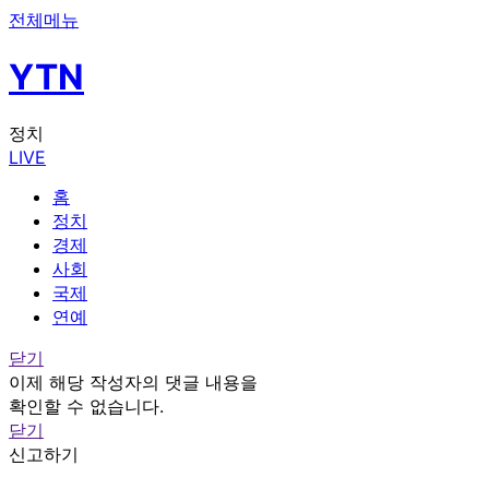
전체메뉴
YTN
정치
LIVE
홈
정치
경제
사회
국제
연예
닫기
이제 해당 작성자의 댓글 내용을
확인할 수 없습니다.
닫기
신고하기