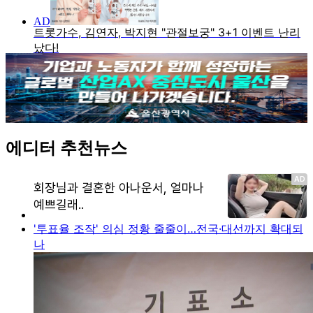
에디터 추천뉴스
'투표율 조작' 의심 정황 줄줄이…전국·대선까지 확대되
나