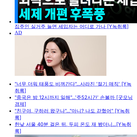
집주인 실거주 늘면 세입자는 어디로 가나 [Y녹취록]
"너무 더워 태풍도 비껴간다"...사라진 '절기 매직' [Y녹
취록]
"중국은 밤 12시까지 일해"...'주52시간' 손볼까 [굿모닝
경제]
"친구야, 구하러 왔구나"..."아니? 나도 갇혔어" [Y녹취
록]
한낮 서울 40분 걸은 뒤, 두피 온도 재 봤더니...[Y녹취
록]