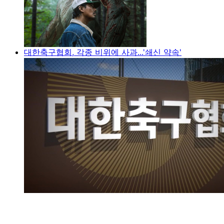
대한축구협회, 각종 비위에 사과...'쇄신 약속'