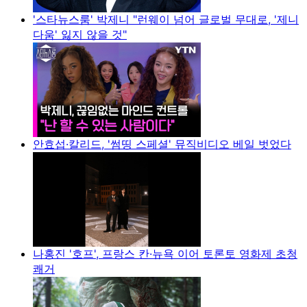
'스타뉴스룸' 박제니 "런웨이 넘어 글로벌 무대로, '제니
다움' 잃지 않을 것"
안효섭·칼리드, '썸띵 스페셜' 뮤직비디오 베일 벗었다
나홍진 '호프', 프랑스 칸·뉴욕 이어 토론토 영화제 초청
쾌거