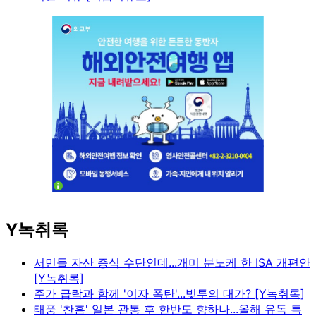
Y녹취록
서민들 자산 증식 수단인데...개미 분노케 한 ISA 개편안
[Y녹취록]
주가 급락과 함께 '이자 폭탄'...빚투의 대가? [Y녹취록]
태풍 '찬홈' 일본 관통 후 한반도 향하나...올해 유독 특