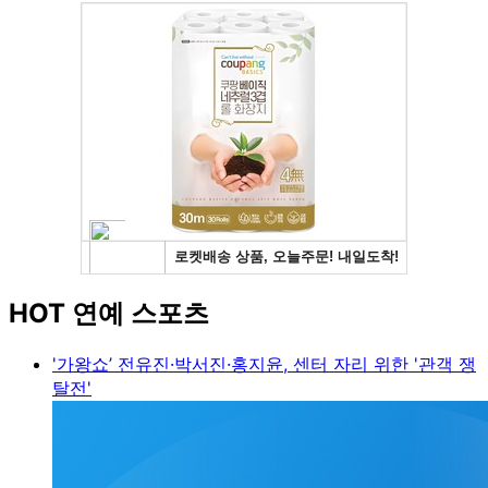
HOT 연예 스포츠
'가왕쇼’ 전유진·박서진·홍지윤, 센터 자리 위한 '관객 쟁
탈전'