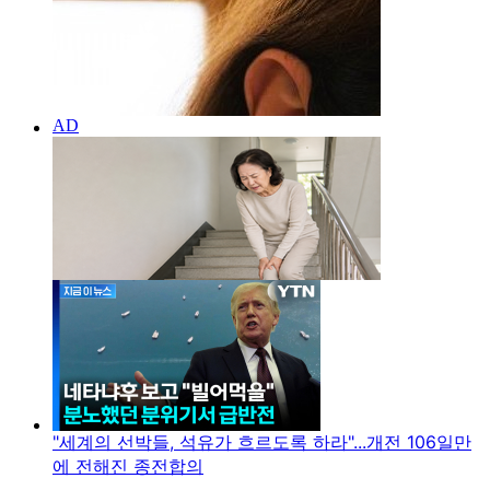
"세계의 선박들, 석유가 흐르도록 하라"...개전 106일만
에 전해진 종전합의