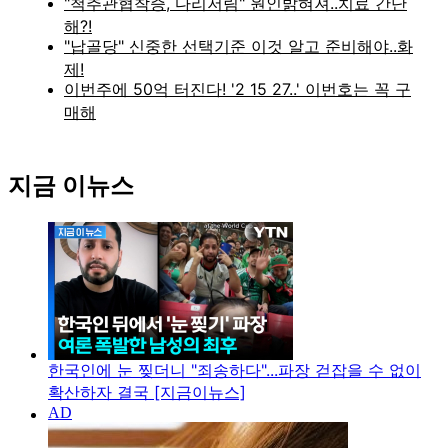
지금 이뉴스
한국인에 눈 찢더니 "죄송하다"...파장 걷잡을 수 없이
확산하자 결국 [지금이뉴스]