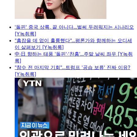
'돌핀' 중국 상륙, 끝 아니다...벌써 두려워지는 시나리오
[Y녹취록]
"흠잡을 데 없이 훌륭했다"...평론가와 함께하는 오디세
이 살펴보기 [Y녹취록]
中·日 향하는 태풍 '돌핀'·'찬홈'...주말 날씨 좌우 [Y녹취
록]
"참수 전 마지막 기회"...트럼프 '공습 보류' 진짜 이유?
[Y녹취록]