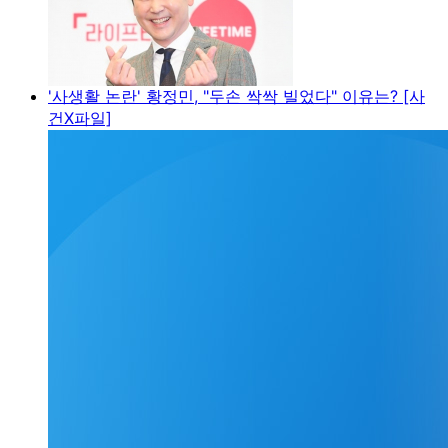
'사생활 논란' 황정민, "두손 싹싹 빌었다" 이유는? [사
건X파일]