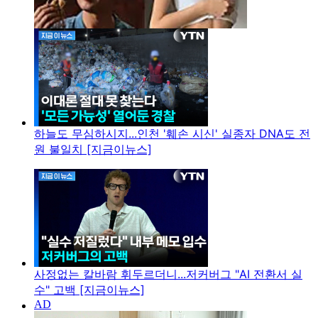
하늘도 무심하시지...인천 '훼손 시신' 실종자 DNA도 전
원 불일치 [지금이뉴스]
사정없는 칼바람 휘두르더니...저커버그 "AI 전환서 실
수" 고백 [지금이뉴스]