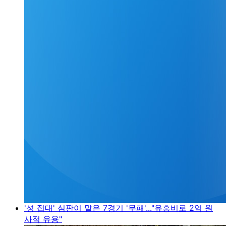
'성 접대' 심판이 맡은 7경기 '무패'..."유흥비로 2억 원
사적 유용"