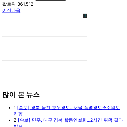
팔로워 361,512
이전
다음
많이 본 뉴스
1
[속보] 경북 울진 호우경보...서울 폭염경보→주의보
하향
2
[속보] 민주, 대구·경북 합동연설회...2시간 뒤쯤 결과
발표