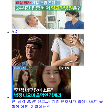
尹 '징역 30년' 선고...김계리 변호사가 법정 나오며 울
먹인 이유 [지금이뉴스]