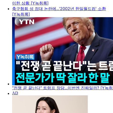
이한 상황 [Y녹취록]
축구협회 성 접대 논란에...'2002년 한일월드컵' 소환
[Y녹취록]
"전쟁 곧 끝난다" 트럼프 장담...이번엔 진짜일까? [Y녹취