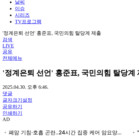
날씨
이슈
시리즈
TV프로그램
'정계은퇴 선언' 홍준표, 국민의힘 탈당계 제출
검색
LIVE
공유
전체메뉴
'정계은퇴 선언' 홍준표, 국민의힘 탈당계
2025.04.30. 오후 6:46.
댓글
글자크기설정
공유하기
인쇄하기
AD