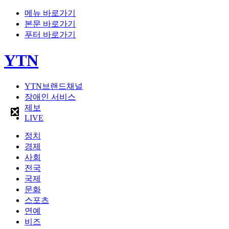
메뉴 바로가기
본문 바로가기
푸터 바로가기
YTN
YTN브랜드채널
장애인 서비스
제보
LIVE
정치
경제
사회
전국
국제
문화
스포츠
연예
비즈