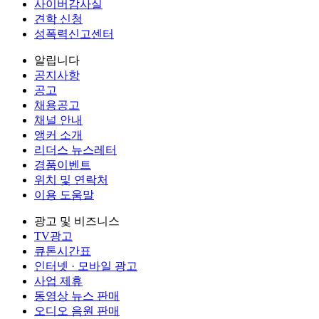
사이버감사실
견학 신청
성폭력신고센터
알립니다
공지사항
공고
채용공고
채널 안내
앵커 소개
리더스 뉴스레터
경품이벤트
위치 및 연락처
이용 도움말
광고 및 비즈니스
TV광고
큐톤시간표
인터넷 · 모바일 광고
사업 제휴
동영상 뉴스 판매
오디오 음원 판매