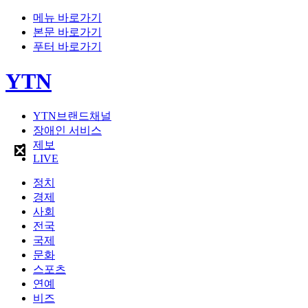
메뉴 바로가기
본문 바로가기
푸터 바로가기
YTN
YTN브랜드채널
장애인 서비스
제보
LIVE
정치
경제
사회
전국
국제
문화
스포츠
연예
비즈