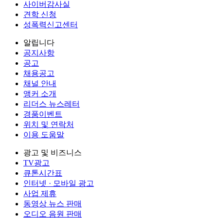
사이버감사실
견학 신청
성폭력신고센터
알립니다
공지사항
공고
채용공고
채널 안내
앵커 소개
리더스 뉴스레터
경품이벤트
위치 및 연락처
이용 도움말
광고 및 비즈니스
TV광고
큐톤시간표
인터넷 · 모바일 광고
사업 제휴
동영상 뉴스 판매
오디오 음원 판매