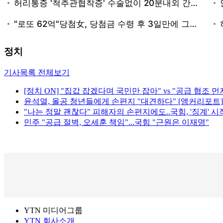
정치
기사목록 전체보기
[정치 ON] "집값 잡겠다며 국민만 잡아" vs "공급 협조 먼
윤석열, 올공 청년들에게 손편지 "대견하다" [앵커리포트]
"나는 정말 괜찮다" 피해자의 손편지에도..국힘, '징계' 시
민주 "공급 절벽, 오세훈 책임"...국힘 "근원은 이재명"
YTN 미디어그룹
YTN 회사소개