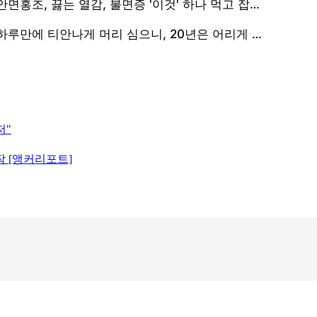
저"
작 [앵커리포트]