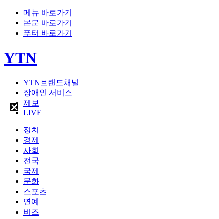
메뉴 바로가기
본문 바로가기
푸터 바로가기
YTN
YTN브랜드채널
장애인 서비스
제보
LIVE
정치
경제
사회
전국
국제
문화
스포츠
연예
비즈