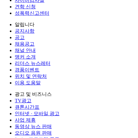
사이버감사실
견학 신청
성폭력신고센터
알립니다
공지사항
공고
채용공고
채널 안내
앵커 소개
리더스 뉴스레터
경품이벤트
위치 및 연락처
이용 도움말
광고 및 비즈니스
TV광고
큐톤시간표
인터넷 · 모바일 광고
사업 제휴
동영상 뉴스 판매
오디오 음원 판매