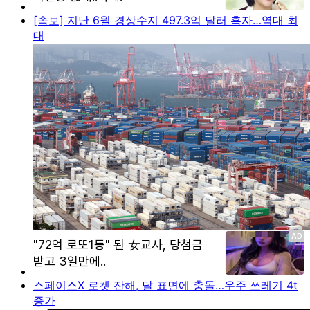
[속보] 지난 6월 경상수지 497.3억 달러 흑자…역대 최
대
스페이스X 로켓 잔해, 달 표면에 충돌…우주 쓰레기 4t
증가