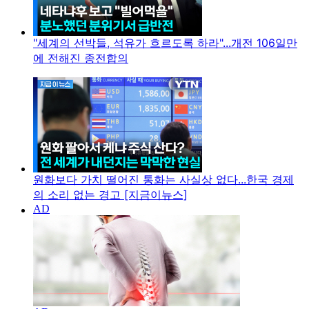
"세계의 선박들, 석유가 흐르도록 하라"...개전 106일만
에 전해진 종전합의
원화보다 가치 떨어진 통화는 사실상 없다...한국 경제
의 소리 없는 경고 [지금이뉴스]