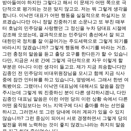
받아들여야 하지만 그렇다고 해서 이 문제가 어떤 쪽으로 극
단적으로 평가되는 것은 맞지 않고요. 저는 뭐 그렇게 생각을
합니다. 이낙연 대표가 어떤 행동을 실질적으로 하실지는 모
르겠습니다만 아니 정말 진중하기로 소문나고 또 부친 때부
터 호남의 민주당을 사랑했던 그 정신을 누차 당대표 시절에
강조해 오셨는데, 결과적으로는 민주당이 총선에서 잘 되고
대한민국 정치를 잘 이끌어가는 주도세력으로 그렇게 되기를
바라시지 않겠습니까? 그렇게 행동해 주시기를 바라는 거죠.
그런 충정의 말씀을 듣고 출당 요구를 한다든가 할 수 있습니
다만, 지금은 서로 간에 그렇게 극단적으로 자꾸 이렇게 할
부분은 아니다 이런 생각이 들고요. 제가 지금 죄송합니다만
김종인 전 민주당의 비대위원장님을 모시고 함께 지금 식사
중에 잠깐 인터뷰를 하고 있습니다, 옆방에서. 그래서 한번 여
쭤봤어요. 그랬더니 이낙연 대표님에 대해서도 말씀을 잠깐
주시는데 그렇게 뭐 진중하신 분이 다른 생각하시겠냐, 다만
김종인 대표님 말씀은 이런 어떤 당의 이런 상황 속에서 다른
어떤 움직임보다는 어느 지역구에 다시 출마를 하는 선언을
하시고, 그러면서 또 그런 당내에 여러 계파가 있을 수 있지
않습니까? 그런 중심이 되어서 서로 경쟁하면서 그렇게 당의
발전을 위해 노력하는 것이 좋지 않겠느냐라는 취지의 말씀
을 지금 하던 중이었습니다.