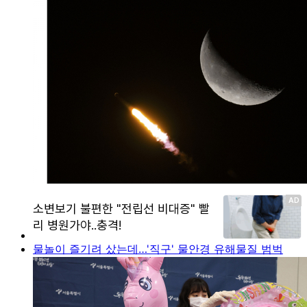
물놀이 즐기려 샀는데…'직구' 물안경 유해물질 범벅