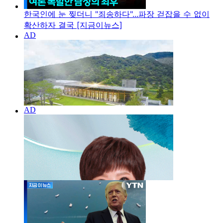
한국인에 눈 찢더니 "죄송하다"...파장 걷잡을 수 없이
확산하자 결국 [지금이뉴스]