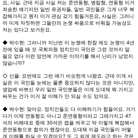
요, 사실. 근데 지금 사실 저는 준연동형, 병립형, 연동형 이거
죄송한 얘기지만 일반 유권자들, 일반 국민들은 그게 너무 복
잡해가지고 뭔지 이거 관심 갖기 힘들거든요, 사실은. 그러니
까 이게 자칫하면 그들만의 논쟁 싸움으로 비춰질 가능성도
저는 있다고 보거든요.
◆ 박수현: 그러니까 지난번 이 논쟁에 한참 제도 논쟁이 4년
전에 있을 때 모 국회의원 정치인이 국민은 그런 것까지 알
필요 없다 이런 망언에 가까운 이야기를 해서 난리가 났었지
않습니까?
◇ 신율: 요번에도 그런 얘기 비슷한게 나왔죠. 근데 이게 사
실은 이 국민들 눈에는 물론 중요하지 않다는 것은 아니지만,
생업에 바쁘신 우리 일반 국민분들은 이게 도대체 뭐 가지고
싸우는 건가 이거 잘 이해가 안 되실 수도 있어요.
◆ 박수현: 맞아요. 정치인들도 다 이해하기가 힘들어요. 거기
다가 이제 연동형도 아니고 준연동형이라고 그래가지고 47
석의 비례대표 중에 30석은 캡을 씌우고 막 이렇게 복잡해서
준연동형으로 합의가 됐잖아요. 도대체 이걸 국민들이 어떻
게 이해를 하실 수 있겠어요? 또 그 쉽게 제도라고 하는 것은