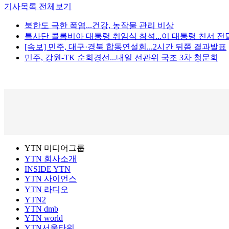
기사목록 전체보기
북한도 극한 폭염...건강, 농작물 관리 비상
특사단 콜롬비아 대통령 취임식 참석...이 대통령 친서 전
[속보] 민주, 대구·경북 합동연설회...2시간 뒤쯤 결과발표
민주, 강원-TK 순회경선...내일 선관위 국조 3차 청문회
YTN 미디어그룹
YTN 회사소개
INSIDE YTN
YTN 사이언스
YTN 라디오
YTN2
YTN dmb
YTN world
YTN서울타워