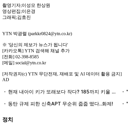
촬영기자;이성모 한상원
영상편집;이은경
그래픽;김효진
YTN 박광렬 (parkkr0824@ytn.co.kr)
※ '당신의 제보가 뉴스가 됩니다'
[카카오톡] YTN 검색해 채널 추가
[전화] 02-398-8585
[메일] social@ytn.co.kr
[저작권자(c) YTN 무단전재, 재배포 및 AI 데이터 활용 금지]
AD
정치