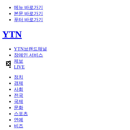
메뉴 바로가기
본문 바로가기
푸터 바로가기
YTN
YTN브랜드채널
장애인 서비스
제보
LIVE
정치
경제
사회
전국
국제
문화
스포츠
연예
비즈