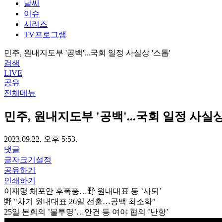
날씨
이슈
시리즈
TV프로그램
민주, 원내지도부 '공백'...국회 일정 사실상 '스톱'
검색
LIVE
공유
전체메뉴
민주, 원내지도부 '공백'...국회 일정 사실상
2023.09.22. 오후 5:53.
댓글
글자크기설정
공유하기
인쇄하기
이재명 체포안 후폭풍…野 원내대표 등 ’사퇴’
野 "차기 원내대표 26일 선출…공백 최소화"
25일 본회의 ’불투명’…안건 등 여야 협의 ’난항’