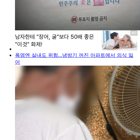
폭염엔 실내도 위험…냉방기 꺼진 아파트에서 의식 잃
어