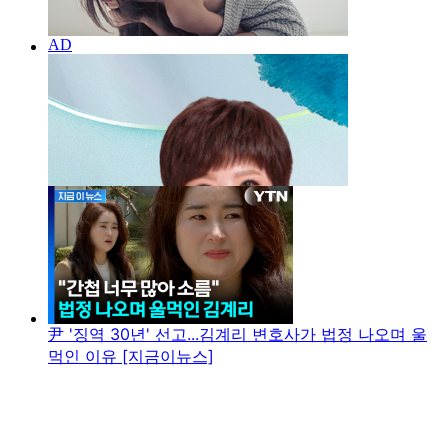
尹 '징역 30년' 선고...김계리 변호사가 법정 나오며 울
먹인 이유 [지금이뉴스]