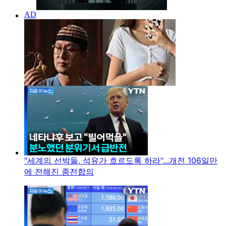
"세계의 선박들, 석유가 흐르도록 하라"...개전 106일만
에 전해진 종전합의