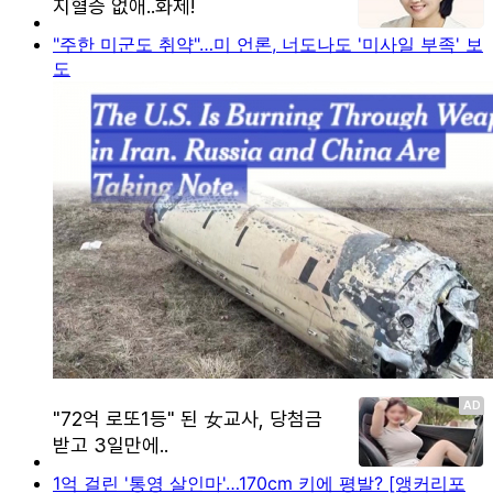
"주한 미군도 취약"…미 언론, 너도나도 '미사일 부족' 보
도
1억 걸린 '통영 살인마'…170cm 키에 평발? [앵커리포