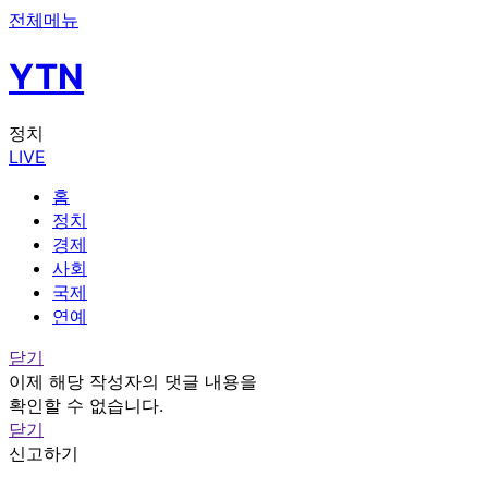
전체메뉴
YTN
정치
LIVE
홈
정치
경제
사회
국제
연예
닫기
이제 해당 작성자의 댓글 내용을
확인할 수 없습니다.
닫기
신고하기