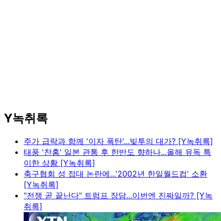
Y녹취록
주가 급락과 함께 '이자 폭탄'...빚투의 대가? [Y녹취록]
태풍 '찬홈' 일본 관통 후 한반도 향하나...올해 유독 특
이한 상황 [Y녹취록]
축구협회 성 접대 논란에...'2002년 한일월드컵' 소환
[Y녹취록]
"전쟁 곧 끝난다" 트럼프 장담...이번엔 진짜일까? [Y녹
취록]