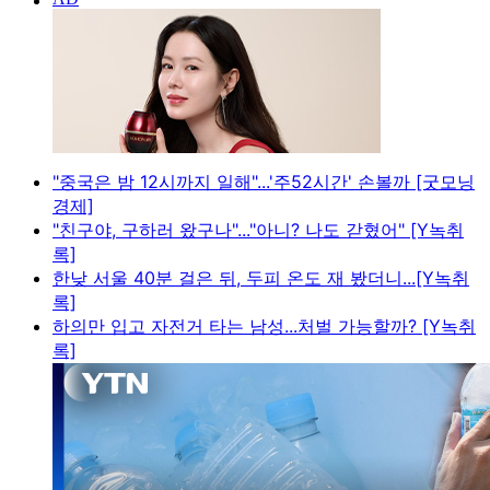
"중국은 밤 12시까지 일해"...'주52시간' 손볼까 [굿모닝
경제]
"친구야, 구하러 왔구나"..."아니? 나도 갇혔어" [Y녹취
록]
한낮 서울 40분 걸은 뒤, 두피 온도 재 봤더니...[Y녹취
록]
하의만 입고 자전거 타는 남성...처벌 가능할까? [Y녹취
록]