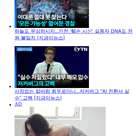
하늘도 무심하시지...인천 '훼손 시신' 실종자 DNA도 전
원 불일치 [지금이뉴스]
사정없는 칼바람 휘두르더니...저커버그 "AI 전환서 실
수" 고백 [지금이뉴스]