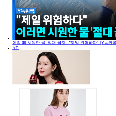
이럴 때 시원한 물 '절대 금지'..."제일 위험하다" [Y녹취록