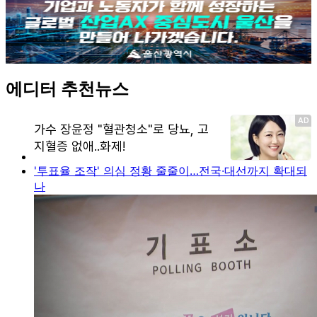
에디터 추천뉴스
'투표율 조작' 의심 정황 줄줄이…전국·대선까지 확대되
나