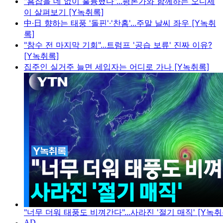
"흠잡을 데 없이 훌륭했다"...평론가와 함께하는 오디세
이 살펴보기 [Y녹취록]
中·日 향하는 태풍 '돌핀'·'찬홈'...주말 날씨 좌우 [Y녹취
록]
"참수 전 마지막 기회"...트럼프 '공습 보류' 진짜 이유?
[Y녹취록]
집주인 실거주 늘면 세입자는 어디로 가나 [Y녹취록]
"너무 더워 태풍도 비껴간다"...사라진 '절기 매직' [Y녹취