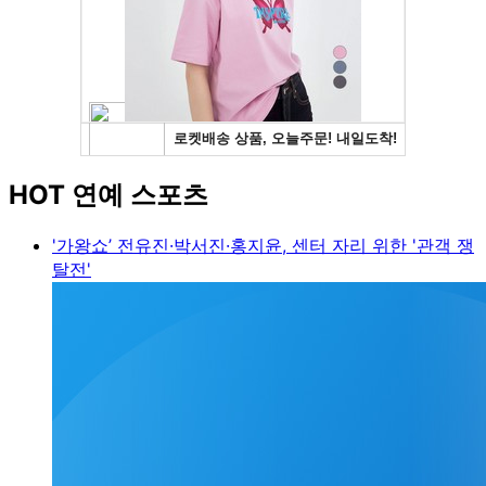
HOT 연예 스포츠
'가왕쇼’ 전유진·박서진·홍지윤, 센터 자리 위한 '관객 쟁
탈전'