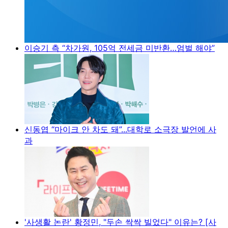
이승기 측 “차가원, 105억 전세금 미반환…엄벌 해야”
신동엽 “마이크 안 차도 돼”...대학로 소극장 발언에 사
과
'사생활 논란' 황정민, "두손 싹싹 빌었다" 이유는? [사