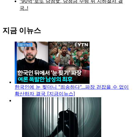
지금 이뉴스
한국인에 눈 찢더니 "죄송하다"...파장 걷잡을 수 없이
확산하자 결국 [지금이뉴스]