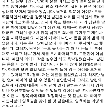
데 어느 날부터인가, 남편이 술을 마시고 늦게 들어오는 날이
부쩍 많아졌습니다. 사실, 평소 자존심이 셌던 남편은 아이의
상태를 보면서 힘들어했습니다. 남편의 질문에 아이가 우물
쭈물하면서 대답을 잘못하면 남편은 머리를 때리면서 똑바로
대답하라고 화를 냈고, 심지어 욕도 했습니다. 제가 남편을 말
리면 아이에게 발달장애가 생긴 게, 저 때문이라면서 원망하
더군요. 그러던 중 3년 전쯤 남편은 회사를 그만두고 개인사
업을 시작했는데요, 사업이 대박이 나면서 돈을 많이 벌게 되
었습니다. 저는 돈이 많아졌으니 아이에게 더 투자하자고 했
습니다. 그러자, 남편은 “돈도 못 버는 게 왜 내 돈을 네 마음
대로 쓰려고 하냐”면서 저를 무시하더라고요. 그뿐만이 아닙
니다. 여전히 아이가 작은 실수만 해도 윽박질렀습니다. 남편
은 돈을 더 많이 벌게 되었지만, 저는 더 많이 불행해졌습니
다. 아빠만 보면 벌벌 떨고 주눅이 들어 있는 아이를 도저히
못 보겠더라고요. 결국, 저는 이혼을 결심했습니다. 하지만 남
편 없이 아이와 잘 살 수 있을지 불안합니다. 그리고 남편의
소득과 사업체 매출에 대해 전혀 알지 못하는 상황에서 양육
비나 재산분할을 잘 받을 수 있을지 걱정이 됩니다. 사연자분
은 이혼 시, 양육비에 대해 걱정하시는 것 같습니다. 아마도
사연자분이 양육권을 갖게 될 것 같은데요. 양육비는 어떻게
정해지나요?