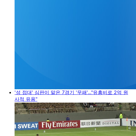
'성 접대' 심판이 맡은 7경기 '무패'..."유흥비로 2억 원
사적 유용"