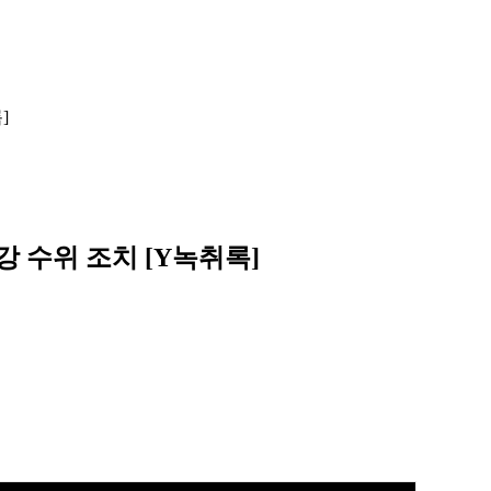
]
강 수위 조치 [Y녹취록]