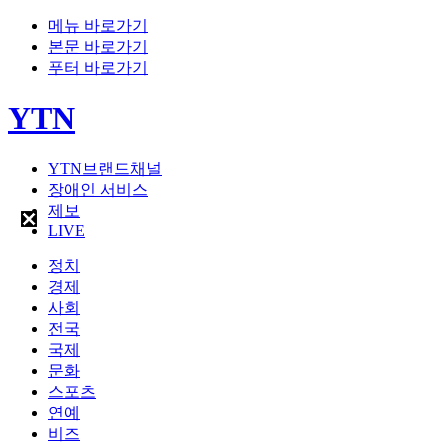
메뉴 바로가기
본문 바로가기
푸터 바로가기
YTN
YTN브랜드채널
장애인 서비스
제보
LIVE
정치
경제
사회
전국
국제
문화
스포츠
연예
비즈