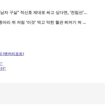
작 [앵커리포트]
"
도단"