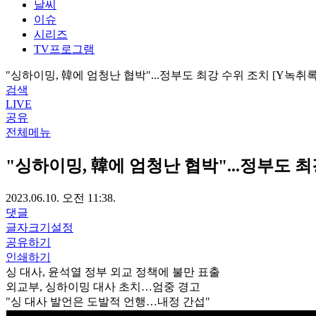
날씨
이슈
시리즈
TV프로그램
"싱하이밍, 韓에 엄청난 협박"...정부도 최강 수위 조치 [Y녹취록
검색
LIVE
공유
전체메뉴
"싱하이밍, 韓에 엄청난 협박"...정부도 최
2023.06.10. 오전 11:38.
댓글
글자크기설정
공유하기
인쇄하기
싱 대사, 윤석열 정부 외교 정책에 불만 표출
외교부, 싱하이밍 대사 초치…엄중 경고
"싱 대사 발언은 도발적 언행…내정 간섭"