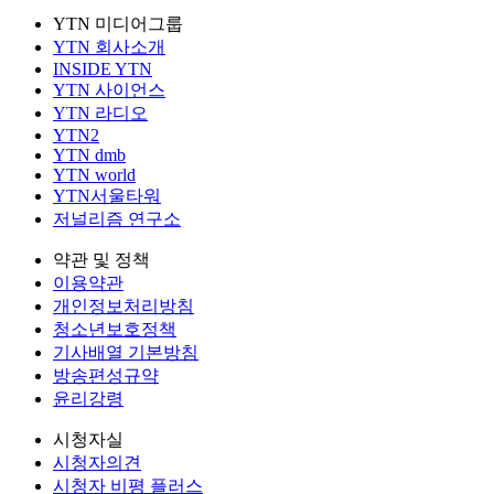
YTN 미디어그룹
YTN 회사소개
INSIDE YTN
YTN 사이언스
YTN 라디오
YTN2
YTN dmb
YTN world
YTN서울타워
저널리즘 연구소
약관 및 정책
이용약관
개인정보처리방침
청소년보호정책
기사배열 기본방침
방송편성규약
윤리강령
시청자실
시청자의견
시청자 비평 플러스