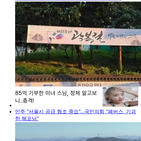
민주 "서울시 공급 협조 중요"…국민의힘 "폐버스, 기괴
한 해프닝"