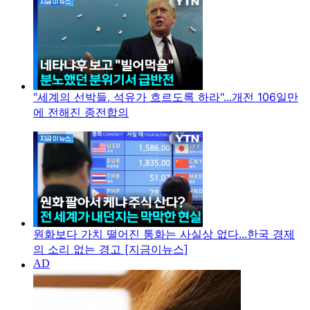
"세계의 선박들, 석유가 흐르도록 하라"...개전 106일만
에 전해진 종전합의
원화보다 가치 떨어진 통화는 사실상 없다...한국 경제
의 소리 없는 경고 [지금이뉴스]