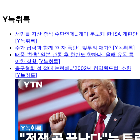
Y녹취록
서민들 자산 증식 수단인데...개미 분노케 한 ISA 개편안
[Y녹취록]
주가 급락과 함께 '이자 폭탄'...빚투의 대가? [Y녹취록]
태풍 '찬홈' 일본 관통 후 한반도 향하나...올해 유독 특
이한 상황 [Y녹취록]
축구협회 성 접대 논란에...'2002년 한일월드컵' 소환
[Y녹취록]