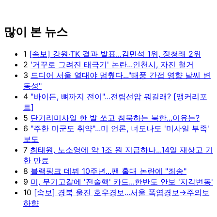
많이 본 뉴스
1
[속보] 강원·TK 결과 발표...김민석 1위, 정청래 2위
2
'거꾸로 그려진 태극기' 논란...인천시, 자진 철거
3
드디어 서울 열대야 멈췄다..."태풍 간접 영향 날씨 변
동성"
4
"바이든, 뼈까지 전이"...전립선암 뭐길래? [앵커리포
트]
5
단거리미사일 한 발 쏘고 침묵하는 북한...이유는?
6
"주한 미군도 취약"...미 언론, 너도나도 '미사일 부족'
보도
7
최태원, 노소영에 약 1조 원 지급하나...14일 재상고 기
한 만료
8
블랙핑크 데뷔 10주년...팬 홀대 논란에 "죄송"
9
미, 무기고갈에 '전술핵' 카드...한반도 안보 '지각변동'
10
[속보] 경북 울진 호우경보...서울 폭염경보→주의보
하향