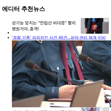
에디터 추천뉴스
'경찰 가족' 피의자인 사건 45건…파악·관리 체계 미비