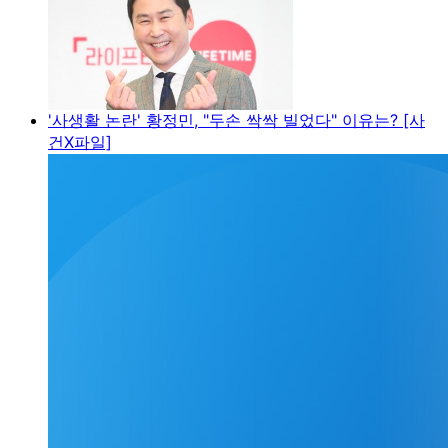
'사생활 논란' 황정민, "두손 싹싹 빌었다" 이유는? [사
건X파일]