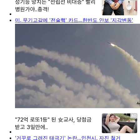
미, 무기고갈에 '전술핵' 카드…한반도 안보 '지각변동'
'거꾸로 그려진 태극기' 논란…인천시, 자진 철거