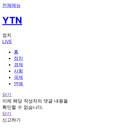
전체메뉴
YTN
정치
LIVE
홈
정치
경제
사회
국제
연예
닫기
이제 해당 작성자의 댓글 내용을
확인할 수 없습니다.
닫기
신고하기