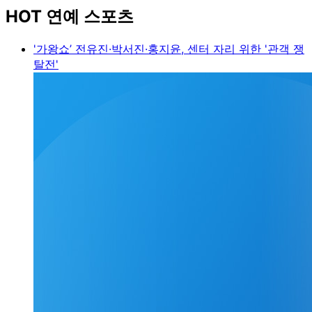
HOT 연예 스포츠
'가왕쇼’ 전유진·박서진·홍지윤, 센터 자리 위한 '관객 쟁
탈전'