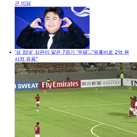
군 미담
'성 접대' 심판이 맡은 7경기 '무패'..."유흥비로 2억 원
사적 유용"