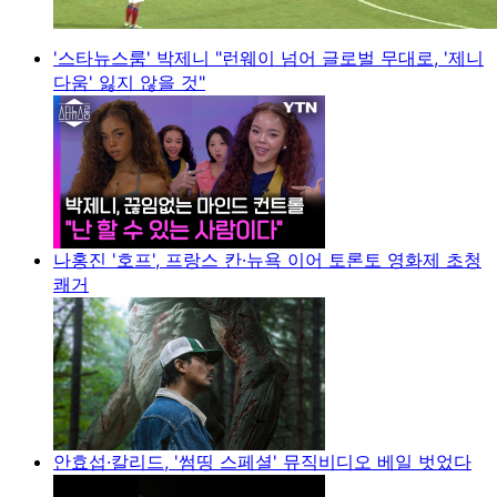
'스타뉴스룸' 박제니 "런웨이 넘어 글로벌 무대로, '제니
다움' 잃지 않을 것"
나홍진 '호프', 프랑스 칸·뉴욕 이어 토론토 영화제 초청
쾌거
안효섭·칼리드, '썸띵 스페셜' 뮤직비디오 베일 벗었다