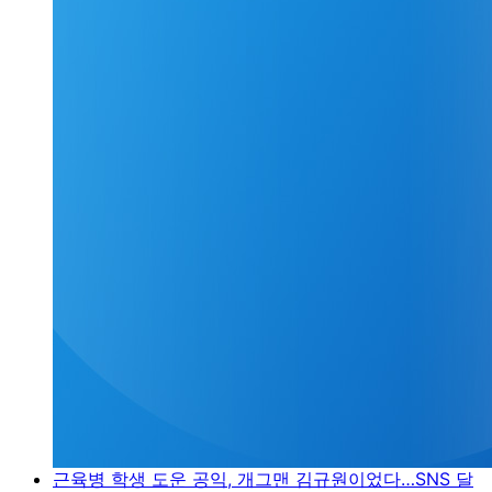
근육병 학생 도운 공익, 개그맨 김규원이었다…SNS 달