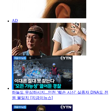
하늘도 무심하시지...인천 '훼손 시신' 실종자 DNA도 전
원 불일치 [지금이뉴스]