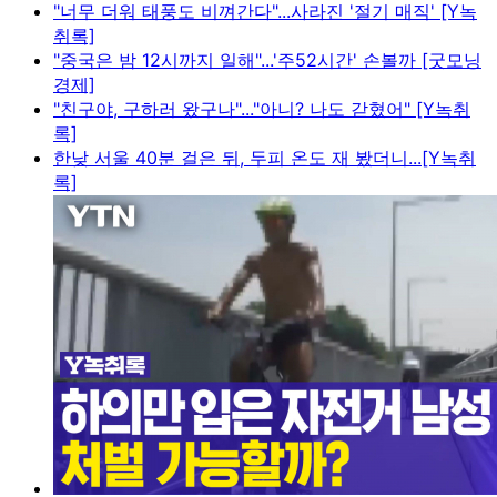
"너무 더워 태풍도 비껴간다"...사라진 '절기 매직' [Y녹
취록]
"중국은 밤 12시까지 일해"...'주52시간' 손볼까 [굿모닝
경제]
"친구야, 구하러 왔구나"..."아니? 나도 갇혔어" [Y녹취
록]
한낮 서울 40분 걸은 뒤, 두피 온도 재 봤더니...[Y녹취
록]