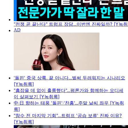
"전쟁 곧 끝난다" 트럼프 장담...이번엔 진짜일까? [Y녹취
'돌핀' 중국 상륙, 끝 아니다...벌써 두려워지는 시나리오
[Y녹취록]
"흠잡을 데 없이 훌륭했다"...평론가와 함께하는 오디세
이 살펴보기 [Y녹취록]
中·日 향하는 태풍 '돌핀'·'찬홈'...주말 날씨 좌우 [Y녹취
록]
"참수 전 마지막 기회"...트럼프 '공습 보류' 진짜 이유?
[Y녹취록]