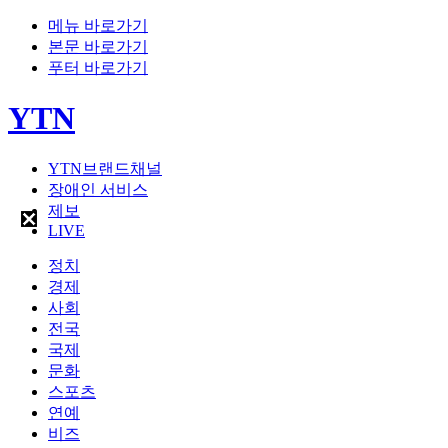
메뉴 바로가기
본문 바로가기
푸터 바로가기
YTN
YTN브랜드채널
장애인 서비스
제보
LIVE
정치
경제
사회
전국
국제
문화
스포츠
연예
비즈