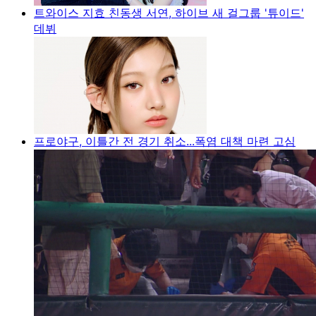
트와이스 지효 친동생 서연, 하이브 새 걸그룹 '튜이드'
데뷔
프로야구, 이틀간 전 경기 취소...폭염 대책 마련 고심