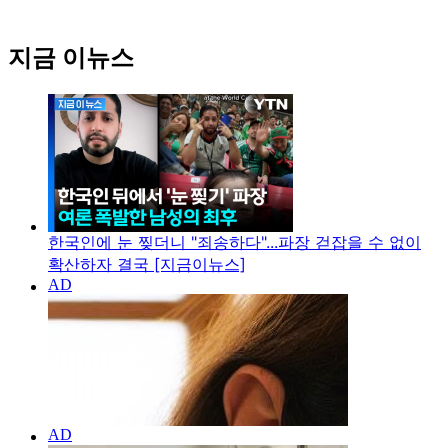
지금 이뉴스
한국인에 눈 찢더니 "죄송하다"...파장 걷잡을 수 없이
확산하자 결국 [지금이뉴스]