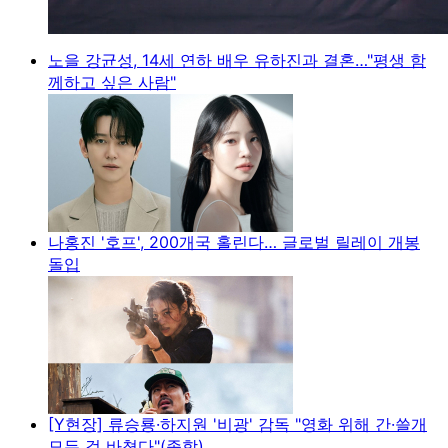
노을 강균성, 14세 연하 배우 유하진과 결혼…"평생 함
께하고 싶은 사람"
나홍진 '호프', 200개국 홀린다… 글로벌 릴레이 개봉
돌입
[Y현장] 류승룡·하지원 '비광' 감독 "영화 위해 간·쓸개
모든 걸 바쳤다"(종합)