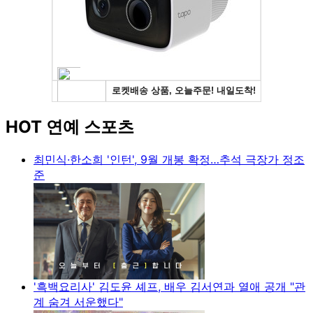
HOT 연예 스포츠
최민식·한소희 '인턴', 9월 개봉 확정…추석 극장가 정조
준
'흑백요리사' 김도윤 셰프, 배우 김서연과 열애 공개 "관
계 숨겨 서운했다"