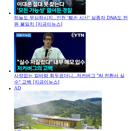
하늘도 무심하시지...인천 '훼손 시신' 실종자 DNA도 전
원 불일치 [지금이뉴스]
사정없는 칼바람 휘두르더니...저커버그 "AI 전환서 실
수" 고백 [지금이뉴스]