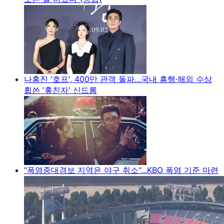
나홍진 '호프', 400만 관객 돌파…국내 흥행·해외 수상
휩쓴 '홒친자' 신드롬
"폭염중대경보 지역은 야구 취소"...KBO 폭염 기준 마련