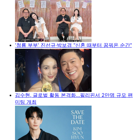
'청룡 부부' 진선규·박보경 "신혼 때부터 꿈꿔온 순간"
김수현, 글로벌 활동 본격화…필리핀서 2만명 규모 팬
미팅 개최