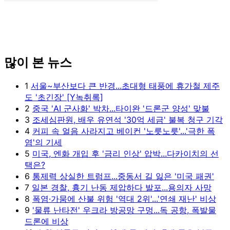
많이 본 뉴스
1
서울~부산보다 큰 반경...초대형 태풍에 휴가철 제주
도 '초긴장' [Y녹취록]
2
중국 'AI 군사화' 박차...타이완 '드론군 양성' 맞불
3
조세심판원, 배우 유연석 '30억 세금' 불복 청구 기각
4
커피 속 얼음 사라지고 베이컨 '노릇노릇'...'극한 폭
염'의 기세
5
미국, 엔화 개입 후 '금리 인상' 압박...다카이치의 선
택은?
6
통제력 상실한 트럼프...중동서 길 잃은 '미국 패권'
7
일본 경찰, 흉기 난동 제압하다 발포...용의자 사망
8
폭염·가뭄에 산불 위험 '역대 2위'...'연쇄 재난' 비상
9
'물류 난타전' 우크라 방공망 구멍...독 공항, 폭발물
드론에 비상