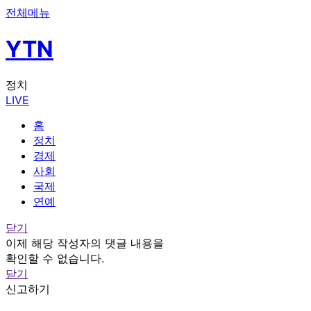
전체메뉴
YTN
정치
LIVE
홈
정치
경제
사회
국제
연예
닫기
이제 해당 작성자의 댓글 내용을
확인할 수 없습니다.
닫기
신고하기