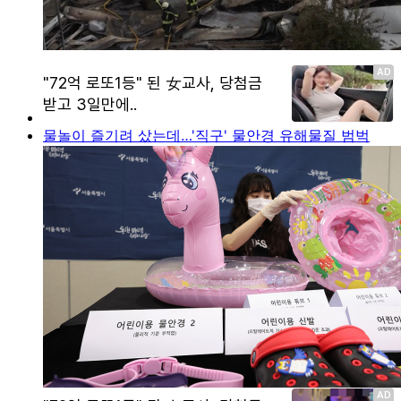
물놀이 즐기려 샀는데…'직구' 물안경 유해물질 범벅