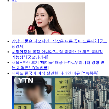
강남 매물은 나오지만...집값은 다른 곳이 오른다? [굿모
닝경제]
시장안정화 목적 아니다?..."덜 똘똘한 한 채로 몰려갈
가능성" [굿모닝경제]
서울~부산 크기 '매미급' 태풍 온다...우리나라 영향 받
는 지역은? [Y녹취록]
더워도 한국이 아직 살만한 나라인 이유 [Y녹취록]