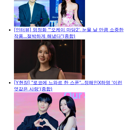
[인터뷰] 엄정화 "'오케이 마담2', 눈물 날 만큼 소중한
작품…절박하게 해냈다"(종합)
[Y현장] "로코에 느와르 한 스푼"...정해인X하영 '이런
엿같은 사랑'(종합)