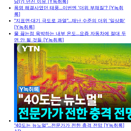
담(?) 던진 이유 [Y녹취록]
폭염 해결사였던 태풍...이번엔 '더위 부채질'? [Y녹취
록]
"지표면·대기 극도로 과열"...재난 수준의 더위 '일상화'
[Y녹취록]
물 끓는점 육박하는 내부 온도...요즘 자동차에 절대 두
면 안 될 것들 [Y녹취록]
"40도는 뉴노멀"...전문가가 전한 충격 전망 [Y녹취록]