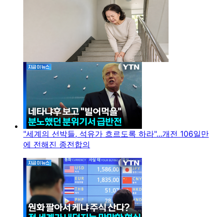
"세계의 선박들, 석유가 흐르도록 하라"...개전 106일만
에 전해진 종전합의