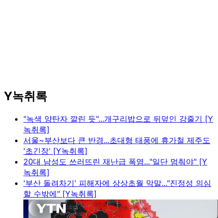
Y녹취록
"녹색 양탄자 깔린 듯"...개구리밥으로 뒤덮인 강줄기 [Y
녹취록]
서울~부산보다 큰 반경...초대형 태풍에 휴가철 제주도
'초긴장' [Y녹취록]
20대 남성도 쓰러뜨린 재난급 폭염..."일단 멈춰야" [Y
녹취록]
'부산 돌려차기' 피해자에 상상초월 막말..."진정성 의심
할 수밖에" [Y녹취록]