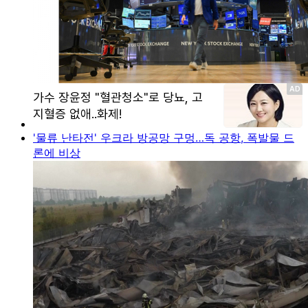
'물류 난타전' 우크라 방공망 구멍…독 공항, 폭발물 드
론에 비상