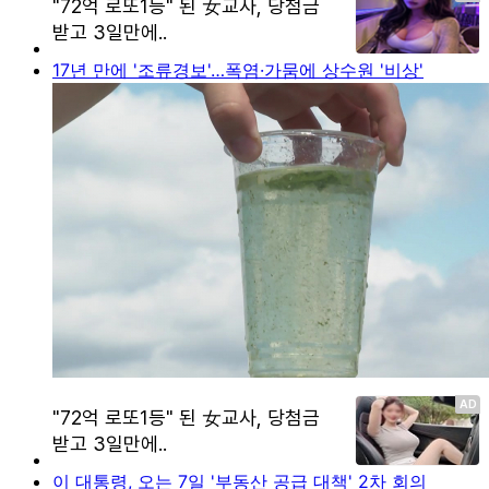
17년 만에 '조류경보'…폭염·가뭄에 상수원 '비상'
이 대통령, 오는 7일 '부동산 공급 대책' 2차 회의