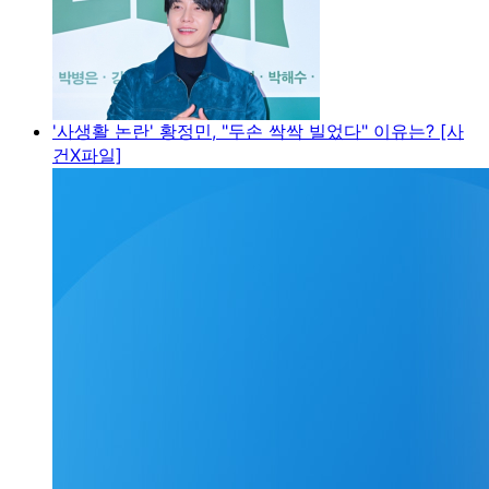
'사생활 논란' 황정민, "두손 싹싹 빌었다" 이유는? [사
건X파일]