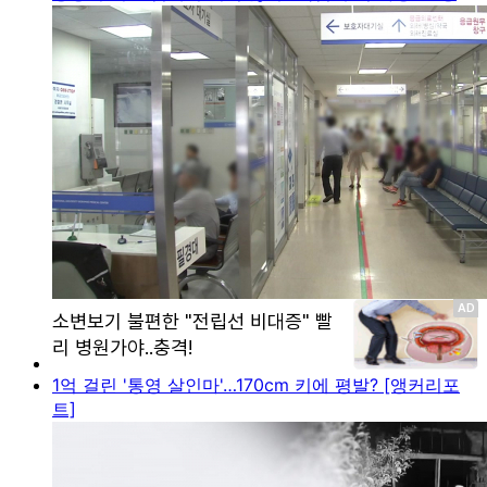
1억 걸린 '통영 살인마'…170cm 키에 평발? [앵커리포
트]