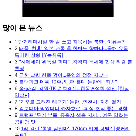
많이 본 뉴스
Unmute
1
단거리미사일 한 발 쏘고 침묵하는 북한...이유는?
2
태풍 '찬홈' 일본 관통 후 한반도 향하나...올해 유독
특이한 상황 [Y녹취록]
3
"하메네이 위독설 파다"...강경파 득세에 협상 타결 불
투명
4
극한 날씨 한풀 꺾여...폭염의 정점 지났나
5
블랙핑크 데뷔 10주년...팬 홀대 논란에 "죄송"
6
송·정·김, 강원·TK 순회경선...합동연설회 설전 [현장
영상+]
7
'거꾸로 그려진 태극기' 논란...인천시, 자진 철거
8
캄보디아 막았더니 카자흐로...피싱 조직 쫓는 경찰
9
트럼프 '무기 부족' 유출자 색출 지시..."여론 악화는
공화당 탓"
10
1억 걸린 '통영 살인마'...170cm 키에 평발? [앵커리
포트]