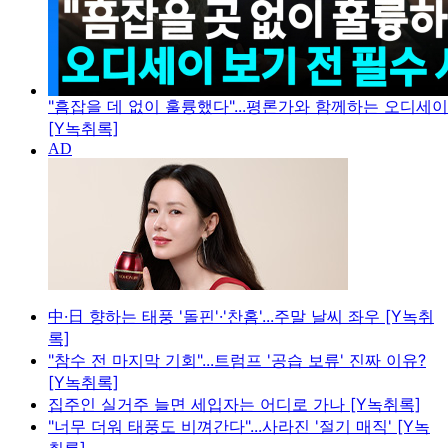
"흠잡을 데 없이 훌륭했다"...평론가와 함께하는 오디세
[Y녹취록]
中·日 향하는 태풍 '돌핀'·'찬홈'...주말 날씨 좌우 [Y녹취
록]
"참수 전 마지막 기회"...트럼프 '공습 보류' 진짜 이유?
[Y녹취록]
집주인 실거주 늘면 세입자는 어디로 가나 [Y녹취록]
"너무 더워 태풍도 비껴간다"...사라진 '절기 매직' [Y녹