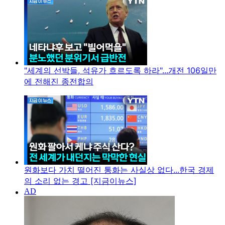
"세계의 선박들, 석유가 흐르도록 하라"...개전 106일만
에 전해진 종전합의
원화보다 가치 떨어진 통화는 사실상 없다...한국 경제
의 소리 없는 경고 [지금이뉴스]