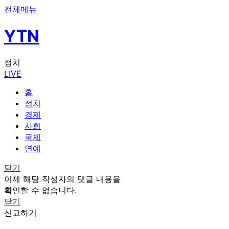
전체메뉴
YTN
정치
LIVE
홈
정치
경제
사회
국제
연예
닫기
이제 해당 작성자의 댓글 내용을
확인할 수 없습니다.
닫기
신고하기