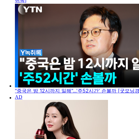
취록]
"중국은 밤 12시까지 일해"...'주52시간' 손볼까 [굿모닝