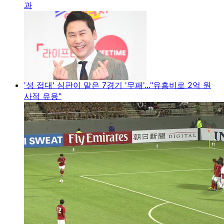
과
'성 접대' 심판이 맡은 7경기 '무패'..."유흥비로 2억 원
사적 유용"