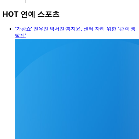
HOT 연예 스포츠
'가왕쇼’ 전유진·박서진·홍지윤, 센터 자리 위한 '관객 쟁
탈전'