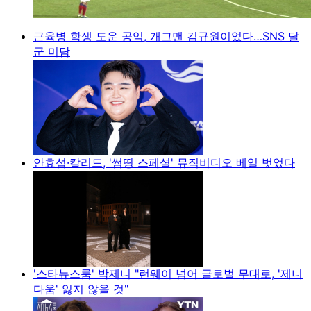
근육병 학생 도운 공익, 개그맨 김규원이었다…SNS 달
군 미담
안효섭·칼리드, '썸띵 스페셜' 뮤직비디오 베일 벗었다
'스타뉴스룸' 박제니 "런웨이 넘어 글로벌 무대로, '제니
다움' 잃지 않을 것"