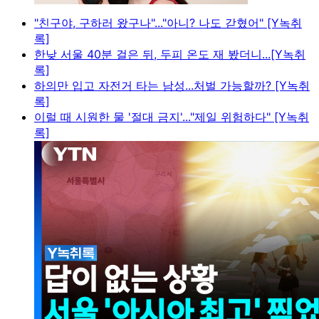
"친구야, 구하러 왔구나"..."아니? 나도 갇혔어" [Y녹취
록]
한낮 서울 40분 걸은 뒤, 두피 온도 재 봤더니...[Y녹취
록]
하의만 입고 자전거 타는 남성...처벌 가능할까? [Y녹취
록]
이럴 때 시원한 물 '절대 금지'..."제일 위험하다" [Y녹취
록]