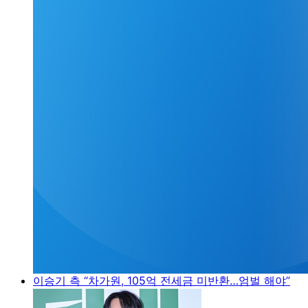
이승기 측 “차가원, 105억 전세금 미반환…엄벌 해야”