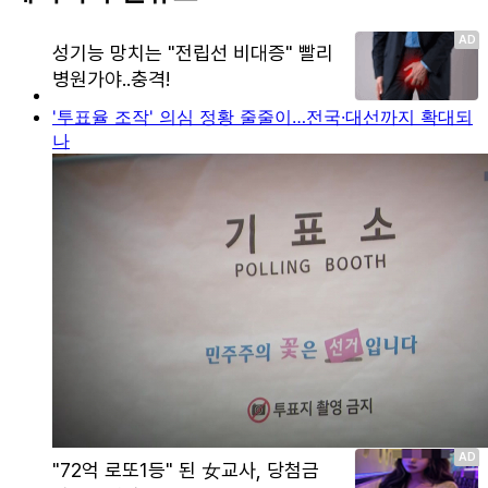
'투표율 조작' 의심 정황 줄줄이…전국·대선까지 확대되
나