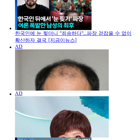
한국인에 눈 찢더니 "죄송하다"...파장 걷잡을 수 없이
확산하자 결국 [지금이뉴스]