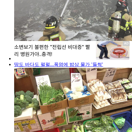
땅도 바다도 펄펄…폭염에 밥상 물가 '들썩'