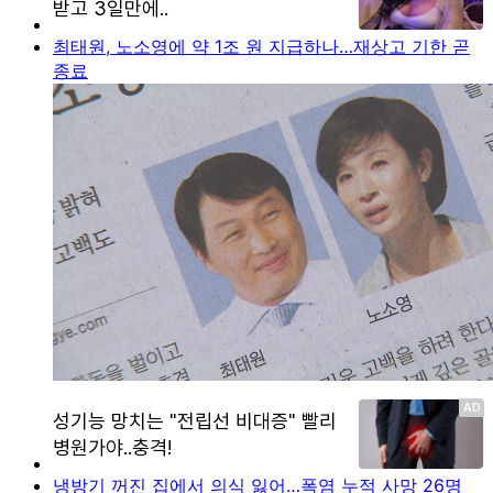
최태원, 노소영에 약 1조 원 지급하나…재상고 기한 곧
종료
냉방기 꺼진 집에서 의식 잃어…폭염 누적 사망 26명