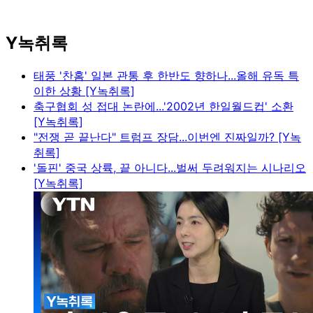
Y녹취록
태풍 '찬홈' 일본 관통 후 한반도 향하나...올해 유독 특
이한 상황 [Y녹취록]
축구협회 성 접대 논란에...'2002년 한일월드컵' 소환
[Y녹취록]
"전쟁 곧 끝난다" 트럼프 장담...이번엔 진짜일까? [Y녹
취록]
'돌핀' 중국 상륙, 끝 아니다...벌써 두려워지는 시나리오
[Y녹취록]