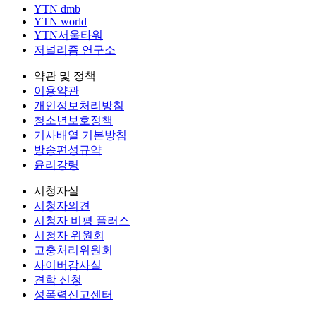
YTN dmb
YTN world
YTN서울타워
저널리즘 연구소
약관 및 정책
이용약관
개인정보처리방침
청소년보호정책
기사배열 기본방침
방송편성규약
윤리강령
시청자실
시청자의견
시청자 비평 플러스
시청자 위원회
고충처리위원회
사이버감사실
견학 신청
성폭력신고센터