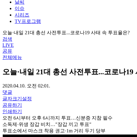
날씨
이슈
시리즈
TV프로그램
오늘·내일 21대 총선 사전투표...코로나19 사태 속 투표율은?
검색
LIVE
공유
전체메뉴
오늘·내일 21대 총선 사전투표...코로나19
2020.04.10. 오전 02:01.
댓글
글자크기설정
공유하기
인쇄하기
오전 6시부터 오후 6시까지 투표…신분증 지참 필수
소독제·위생 장갑 비치…"장갑 끼고 투표"
투표소에서 마스크 착용 권고·1m 거리 두기 당부