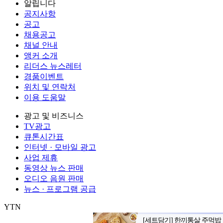
알립니다
공지사항
공고
채용공고
채널 안내
앵커 소개
리더스 뉴스레터
경품이벤트
위치 및 연락처
이용 도움말
광고 및 비즈니스
TV광고
큐톤시간표
인터넷 · 모바일 광고
사업 제휴
동영상 뉴스 판매
오디오 음원 판매
뉴스 · 프로그램 공급
YTN
㈜와이티엔
서울특별시 마포구 상암산로 76 (상암동)
대표전화: 0