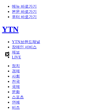
메뉴 바로가기
본문 바로가기
푸터 바로가기
YTN
YTN브랜드채널
장애인 서비스
제보
LIVE
정치
경제
사회
전국
국제
문화
스포츠
연예
비즈