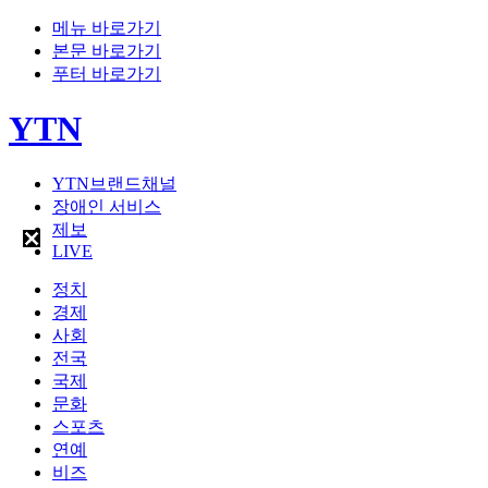
메뉴 바로가기
본문 바로가기
푸터 바로가기
YTN
YTN브랜드채널
장애인 서비스
제보
LIVE
정치
경제
사회
전국
국제
문화
스포츠
연예
비즈