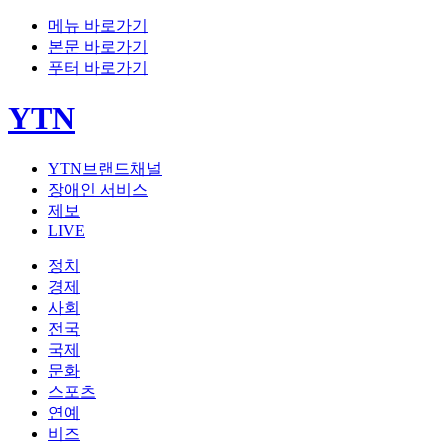
메뉴 바로가기
본문 바로가기
푸터 바로가기
YTN
YTN브랜드채널
장애인 서비스
제보
LIVE
정치
경제
사회
전국
국제
문화
스포츠
연예
비즈