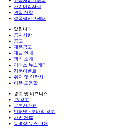
고충처리위원회
사이버감사실
견학 신청
성폭력신고센터
알립니다
공지사항
공고
채용공고
채널 안내
앵커 소개
리더스 뉴스레터
경품이벤트
위치 및 연락처
이용 도움말
광고 및 비즈니스
TV광고
큐톤시간표
인터넷 · 모바일 광고
사업 제휴
동영상 뉴스 판매