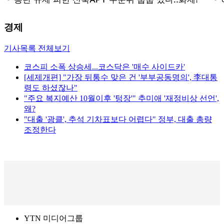
경제
기사목록 전체보기
코스피 소폭 상승세...코스닥은 '매수 사이드카'
[세제개편] "가장 뒤통수 맞은 건 '부부공동명의', 李대통
령도 하셨잖나"
"주요 복지예산 10월이후 '텅장'" 추미애 '재정비상 선언',
왜?
"대출 '광클', 추석 기차표보다 어렵다" 정부, 대출 총량
조정한다
YTN 미디어그룹