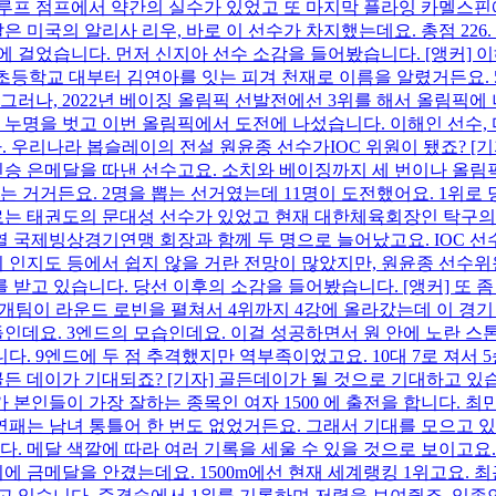
루프 점프에서 약간의 실수가 있었고 또 마지막 플라잉 카멜스핀
달은 미국의 알리사 리우, 바로 이 선수가 차지했는데요. 총점 226
에 걸었습니다. 먼저 신지아 선수 소감을 들어봤습니다. [앵커] 
 초등학교 대부터 김연아를 잇는 피겨 천재로 이름을 알렸거든요. 5
그러나, 2022년 베이징 올림픽 선발전에선 3위를 해서 올림픽에 
 누명을 벗고 이번 올림픽에서 도전에 나섰습니다. 이해인 선수,
. 우리나라 봅슬레이의 전설 원윤종 선수가IOC 위원이 됐죠? [
인승 은메달을 따낸 선수고요. 소치와 베이징까지 세 번이나 올림
 거거든요. 2명을 뽑는 선거였는데 11명이 도전했어요. 1위로 당
로는 태권도의 문대성 선수가 있었고 현재 대한체육회장인 탁구의
열 국제빙상경기연맹 회장과 함께 두 명으로 늘어났고요. IOC 선
의 인지도 등에서 쉽지 않을 거란 전망이 많았지만, 원윤종 선수위
받고 있습니다. 당선 이후의 소감을 들어봤습니다. [앵커] 또 
0개팀이 라운드 로빈을 펼쳐서 4위까지 4강에 올라갔는데 이 경기 
들인데요. 3엔드의 모습인데요. 이걸 성공하면서 원 안에 노란 스
다. 9엔드에 두 점 추격했지만 역부족이었고요. 10대 7로 져서 5
내일 골든 데이가 기대되죠? [기자] 골든데이가 될 것으로 기대하고
본인들이 가장 잘하는 종목인 여자 1500 에 출전을 합니다. 최민
패는 남녀 통틀어 한 번도 없었거든요. 그래서 기대를 모으고 있고요
. 메달 색깔에 따라 여러 기록을 세울 수 있을 것으로 보이고요.
 금메달을 안겼는데요. 1500m에선 현재 세계랭킹 1위고요. 최
앞두고 있습니다. 준결승에서 1위를 기록하며 저력을 보여줬죠. 임