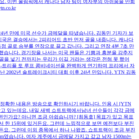
데요. 이번 올림픽에서 캐나다 남자 팀이 여자부의 아쉬움을 만회
.co.kr
4년 만에 미국 선수가 금메달을 따냈습니다. 김동민 기자가 보
 미국은 결승에서는 2피리어드 초반 먼저 골을 내줍니다. 캐나다
 골로 승부를 연장으로 끌고 갑니다. 그리고 연장 4분 7초 만
지했습니다. 경기장을 나서는 미국 팬들은 기쁨과 흥분을 감추지
동점골을 넣기 전까지는 우리가 이길 거라는 생각은 전혀 못 했어
러츠-트리플 토 루프 콤비네이션을 완벽하게 연기하며 프리에서 자
2002년 솔트레이크시티 대회 이후 24년 만입니다. YTN 김동
다 정확한 내용은 방송으로 확인하시기 바랍니다. 인용 시 [YTN
닫고 있는데요. 내일 새벽 쇼트트랙에서남녀 선수들이 각각 금메
편인가요? 아니면 조금 아쉽습니까? [최동호] 목표가 있고 목표
서 한 15위에 있거든요. 그런데 느낌적으로 보면 예전보다 부진
든요. 그런데 이외 종목에서 하나 나왔죠. 쇼트트랙이 조금 부진
m였습니다. 여자 계주에서 금메달 가지고 갔고 남자 1500m는