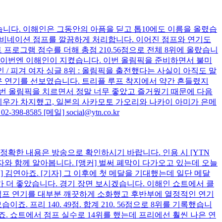
습니다. 이해인은 그동안의 아픔을 딛고 톱10에도 이름을 올렸습
 콤비네이션 점프를 깔끔하게 처리합니다. 이어진 점프와 연기도
 프로그램 점수를 더해 총점 210.56점으로 전체 8위에 올랐습니
명맥을 이번엔 이해인이 지켰습니다. 이번 올림픽을 준비하면서 불미
/ 피겨 여자 싱글 8위 : 올림픽을 출전했다는 사실이 아직도 말
운 연기를 선보였습니다. 트리플 루프 착지에서 약간 흔들렸지
: 이번 올림픽을 치르면서 정말 너무 좋았고 즐거웠기 때문에 다음
사 리우가 차지했고, 일본의 사카모토 가오리와 나카이 아미가 은메
85 [메일] social@ytn.co.kr
다 정확한 내용은 방송으로 확인하시기 바랍니다. 인용 시 [YTN
와 함께 알아봅니다. [앵커] 벌써 폐막이 다가오고 있는데 오늘
] 김연아죠. [기자] 그 이후에 첫 메달을 기대했는데 일단 메달
 더 좋았습니다. 경기 장면 보시겠습니다. 이해인 쇼트에서 클
 점프 연기를 대부분 깨끗하게 소화했고 후반부에 열정적인 연기
프리 140. 49점. 합계 210. 56점으로 8위를 기록했습니
시죠. 쇼트에서 점프 실수로 14위를 했는데 프리에선 훨씬 나은 연