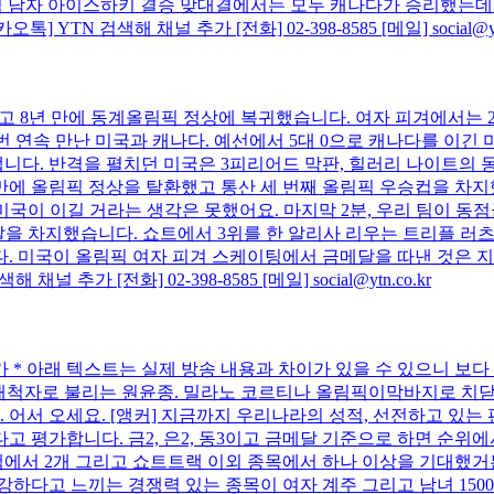
올림픽 남자 아이스하키 결승 맞대결에서는 모두 캐나다가 승리했는
N 검색해 채널 추가 [전화] 02-398-8585 [메일] social@ytn
고 8년 만에 동계올림픽 정상에 복귀했습니다. 여자 피겨에서는 2
번 연속 만난 미국과 캐나다. 예선에서 5대 0으로 캐나다를 이긴
. 반격을 펼치던 미국은 3피리어드 막판, 힐러리 나이트의 동점
 만에 올림픽 정상을 탈환했고 통산 세 번째 올림픽 우승컵을 차
요. 미국이 이길 거라는 생각은 못했어요. 마지막 2분, 우리 팀이 
메달을 차지했습니다. 쇼트에서 3위를 한 알리사 리우는 트리플 
 미국이 올림픽 여자 피겨 스케이팅에서 금메달을 따낸 것은 지난 
가 [전화] 02-398-8585 [메일] social@ytn.co.kr
평론가 * 아래 텍스트는 실제 방송 내용과 차이가 있을 수 있으니 보
이 개척자로 불리는 원윤종. 밀라노 코르티나 올림픽이막바지로 치
서 오세요. [앵커] 지금까지 우리나라의 성적, 선전하고 있는 
 평가합니다. 금2, 은2, 동3이고 금메달 기준으로 하면 순위에
랙에서 2개 그리고 쇼트트랙 이외 종목에서 하나 이상을 기대했거
하다고 느끼는 경쟁력 있는 종목이 여자 계주 그리고 남녀 1500