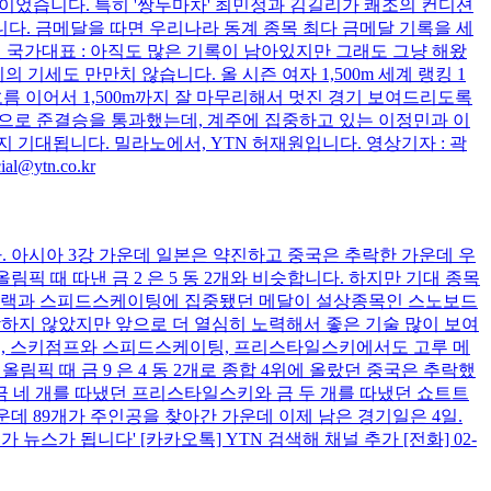
상급이었습니다. 특히 '쌍두마차' 최민정과 김길리가 쾌조의 컨디션
전합니다. 금메달을 따면 우리나라 동계 종목 최다 금메달 기록을 세
트랙 국가대표 : 아직도 많은 기록이 남아있지만 그래도 그냥 해왔
세도 만만치 않습니다. 올 시즌 여자 1,500m 세계 랭킹 1
 흐름 이어서 1,500m까지 잘 마무리해서 멋진 경기 보여드리도록
 기록으로 준결승을 통과했는데, 계주에 집중하고 있는 이정민과 이
기대됩니다. 밀라노에서, YTN 허재원입니다. 영상기자 : 곽
ytn.co.kr
. 아시아 3강 가운데 일본은 약진하고 중국은 추락한 가운데 우
픽 때 따낸 금 2 은 5 동 2개와 비슷합니다. 하지만 기대 종목
쇼트트랙과 스피드스케이팅에 집중됐던 메달이 설상종목인 스노보드
생각하지 않았지만 앞으로 더 열심히 노력해서 좋은 기술 많이 보여
롯해, 스키점프와 스피드스케이팅, 프리스타일스키에서도 고루 메
림픽 때 금 9 은 4 동 2개로 종합 4위에 올랐던 중국은 추락했
 네 개를 따냈던 프리스타일스키와 금 두 개를 따냈던 쇼트트
운데 89개가 주인공을 찾아간 가운데 이제 남은 경기일은 4일.
스가 됩니다' [카카오톡] YTN 검색해 채널 추가 [전화] 02-