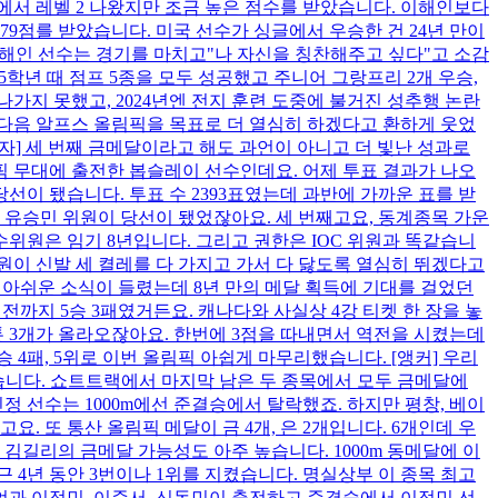
에서 레벨 2 나왔지만 조금 높은 점수를 받았습니다. 이해인보다
. 79점를 받았습니다. 미국 선수가 싱글에서 우승한 건 24년 만이
이해인 선수는 경기를 마치고"나 자신을 칭찬해주고 싶다"고 소감
학년 때 점프 5종을 모두 성공했고 주니어 그랑프리 2개 우승,
나가지 못했고, 2024년엔 전지 훈련 도중에 불거진 성추행 논란
 다음 알프스 올림픽을 목표로 더 열심히 하겠다고 환하게 웃었
기자] 세 번째 금메달이라고 해도 과언이 아니고 더 빛난 성과로
픽 무대에 출전한 봅슬레이 선수인데요. 어제 투표 결과가 나오
선이 됐습니다. 투표 수 2393표였는데 과반에 가까운 표를 받
 유승민 위원이 당선이 됐었잖아요. 세 번째고요, 동계종목 가운
수위원은 임기 8년입니다. 그리고 권한은 IOC 위원과 똑같습니
원이 신발 세 켤레를 다 가지고 가서 다 닳도록 열심히 뛰겠다고
좀 아쉬운 소식이 들렸는데 8년 만의 메달 획득에 기대를 걸었던
전까지 5승 3패였거든요. 캐나다와 사실상 4강 티켓 한 장을 놓
톤 3개가 올라오잖아요. 한번에 3점을 따내면서 역전을 시켰는데
승 4패, 5위로 이번 올림픽 아쉽게 마무리했습니다. [앵커] 우리
 있습니다. 쇼트트랙에서 마지막 남은 두 종목에서 모두 금메달에
정 선수는 1000m에선 준결승에서 탈락했죠. 하지만 평창, 베이
. 또 통산 올림픽 메달이 금 4개, 은 2개입니다. 6개인데 우
 김길리의 금메달 가능성도 아주 높습니다. 1000m 동메달에 이
근 4년 동안 3번이나 1위를 지켰습니다. 명실상부 이 종목 최고
종언과 이정민, 이준서, 신동민이 출전하고 준결승에서 이정민 선