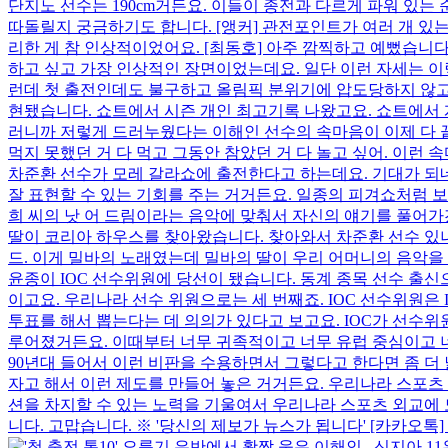
단지노 선수는 190cm거든요. 이들이 종전과 다르게 파워 있
따돌릴지 궁금하기도 합니다. [앵커] 관전포인트가 여러 개 있
리한 게 참 인상적이었어요. [최동호] 아주 깜찍하고 예뻤습니
하고 싶고 가장 인상적인 장면이었는데요. 일단 이런 자세는 이
런데 첫 출전인데도 불구하고 올림픽 분위기에 압도당하지 않고
현됐습니다. 쇼트에서 시즌 개인 최고기록 나왔고요. 쇼트에서 
러니까 저렇게 드러누웠다는 이해인 선수의 속마음이 이제 다 끝났
먹지 못했던 거 다 먹고 그동안 참았던 거 다 놀고 싶어. 이런 
차준환 선수가 모레 갈라쇼에 출전한다고 하는데요. 기대가 되네
잘 표현할 수 있는 기회를 주는 거거든요. 일종의 피겨쇼처럼 보
희 씨의 낫 어 드림이라는 음악에 맞춰서 자신의 얘기를 풀어가겠
딸이 코리아 하우스를 찾아왔습니다. 찾아와서 차준환 선수 있
드. 이게 밀바의 노래였는데 밀바의 딸이 우리 어머니의 음악을
윤종이 IOC 선수위원에 당선이 됐습니다. 동계 종목 선수 출신으
이고요. 우리나라 선수 위원으로는 세 번째죠. IOC 선수위원은
투표를 해서 뽑는다는 데 의의가 있다고 보고요. IOC가 선수위원
루어졌거든요. 이때부터 너무 귀족적이고 너무 유럽 중심이고 
90년대 들어서 이런 비판을 수용하면서 그렇다고 한다면 좀 더 
자고 해서 이런 제도를 만들어 놓은 거거든요. 우리나라 스포츠 외
션을 차지할 수 있는 노력을 기울여서 우리나라 스포츠 외교에 
니다. 고맙습니다. ※ '당신의 제보가 뉴스가 됩니다' [카카오톡] YTN 검색