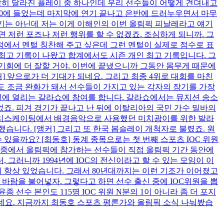
장히 달라진 플레이 중 하나인데 우리 선수들이 어떻게 견뎌내고
10에 들었는데 마지막에 연기 끝나고 은반에 드러누우면서 마무
연기는 아닌데 저는 이게 이해인의 이번 올림픽 피날레라고 얘기
저런 포즈나 저런 행위를 할 수 없겠죠. 조심하게 되니까. 그
에서 멘털 칭찬해 주고 싶은데 그런 멘털이 실제로 점수로 표
최고 기록이 나왔고 합계에서도 시즌 개인 최고 기록입니다. 그
 기회에 더 잘할 거야. 이번에 끝냈으니까 그동안 몸무게 때문에
커] 앞으로가 더 기대가 되네요. 그리고 최종 4위로 대회를 마친
도 조금 완화가 돼서 선수들이 가지고 있는 각자의 장기를 가장
2일에 열리는 갈라쇼에 참여를 합니다. 갈라쇼에서는 뮤지션 송소
었죠. 피겨 경기가 끝나고 난 뒤에 이탈리아의 국민 가수 밀바의
 프리스케이팅에서 배경음악으로 사용했던 미치광이를 위한 발라
니다. [앵커] 그리고 또 한국 봅슬레이 개척자로 불렸죠. 원
있을까요? [최동호] 동계 종목으로는 첫 번째 스포츠 IOC 위원
출신 중에서 올림픽에 참가하는 선수들이 직접 올림픽 기간 동안에
 그러니까 1994년에 IOC의 전신이라고 할 수 있는 모임이 이
 항상 있었습니다. 그래서 80년대까지는 이런 기조가 이어졌고
 바람을 불어넣자. 그렇다고 하면 선수 출신 중에 IOC위원을 뽑
선수 본인도 115명 IOC 위원 N분의 1이 아니라 좀 더 포지
있네요. 지금까지 최동호 스포츠 평론가와 올림픽 소식 나눠봤습