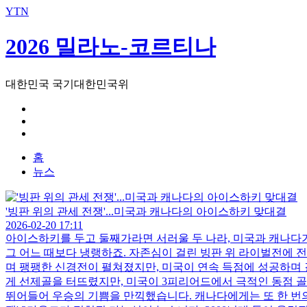
YTN
2026 밀라노-코르티나
대한민국 국기
대한민국
위
홈
뉴스
'빙판 위의 관세 전쟁'...미국과 캐나다의 아이스하키 맞대결
2026-02-20 17:11
아이스하키를 두고 둘째가라면 서러울 두 나라, 미국과 캐나다가
그 어느 때보다 냉랭하죠. 자존심이 걸린 빙판 위 라이벌전에 전
며 팽팽한 신경전이 펼쳐졌지만, 미국이 연속 득점에 성공하며 
게 선제골을 터뜨렸지만, 미국이 3피리어드에서 극적인 동점 골
뛰어들어 우승의 기쁨을 만끽했습니다. 캐나다에게는 또 한 번의