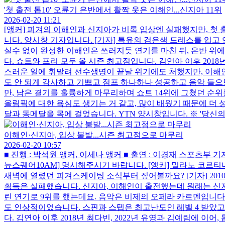
'첫 출전 톱10' 오륜기 은반에서 활짝 웃은 이해인...신지아 11위
2026-02-20 11:21
[앵커] 피겨의 이해인과 신지아가 비록 입상엔 실패했지만, 첫
니다. 양시창 기자입니다. [기자] 특유의 검은색 드레스를 입
실수 없이 완성한 이해인은 쓰러지듯 연기를 마친 뒤, 은반 위에 
다. 쇼트와 프리 모두 올 시즌 최고점입니다. 김연아 이후 201
스러운 일에 휘말려 선수생명이 끝날 위기에도 처했지만, 이해인은
도 안 되게 감사하고 기쁘고 점프 하나하나 성공하고 음악 들으
만, 남은 결기를 훌륭하게 마무리하며 쇼트 14위에 그쳤던 순위를
올림픽에 대한 욕심도 생기는 거 같고, 많이 배웠기 때문에 더 
달과 동메달을 목에 걸었습니다. YTN 양시창입니다. ※ '당신의 제보가 뉴
이해인·신지아, 입상 불발...시즌 최고점으로 마무리
2026-02-20 10:57
■ 진행 : 박석원 앵커, 이세나 앵커 ■ 출연 : 이경재 스포츠부
뉴스퀘어10AM] 명시해주시기 바랍니다. [앵커] 밀라노 코르
새벽에 열렸던 피겨스케이팅 소식부터 짚어볼까요? [기자] 2010
획득은 실패했습니다. 신지아, 이해인이 출전했는데 원래는 신지
린 연기로 9위를 했는데요. 음악은 비제의 오페라 카르멘입니다
도 인상적이었습니다. 스핀과 스텝은 최고난도인 레벨 4 받았고 보
다. 김연아 이후 2018년 최다빈, 2022년 유영과 김예림에 이