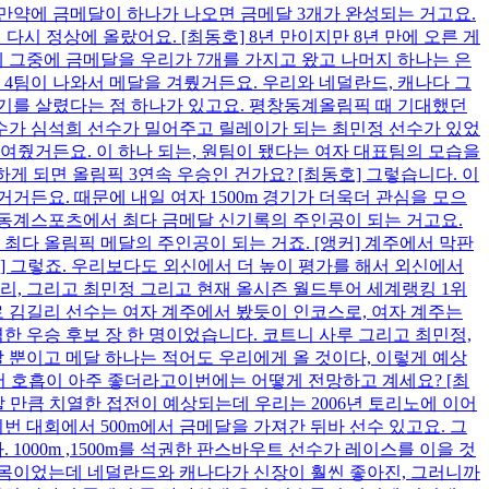
 만약에 금메달이 하나가 나오면 금메달 3개가 완성되는 거고요.
 다시 정상에 올랐어요. [최동호] 8년 만이지만 8년 만에 오른 게
 그중에 금메달을 우리가 7개를 가지고 왔고 나머지 하나는 은
팀 4팀이 나와서 메달을 겨뤘거든요. 우리와 네덜란드, 캐나다 그
를 살렸다는 점 하나가 있고요. 평창동계올림픽 때 기대했던
수가 심석희 선수가 밀어주고 릴레이가 되는 최민정 선수가 있었
여줬거든요. 이 하나 되는, 원팀이 됐다는 여자 대표팀의 모습을
하게 되면 올림픽 3연속 우승인 건가요? [최동호] 그렇습니다. 이
거거든요. 때문에 내일 여자 1500m 경기가 더욱더 관심을 모으
 동계스포츠에서 최다 금메달 신기록의 주인공이 되는 거고요.
 최다 올림픽 메달의 주인공이 되는 거죠. [앵커] 계주에서 막판
] 그렇죠. 우리보다도 외신에서 더 높이 평가를 해서 외신에서
김길리, 그리고 최민정 그리고 현재 올시즌 월드투어 세계랭킹 1위
 김길리 선수는 여자 계주에서 봤듯이 인코스로, 여자 계주는
한 우승 후보 장 한 명이었습니다. 코트니 사루 그리고 최민정,
 뿐이고 메달 하나는 적어도 우리에게 올 것이다, 이렇게 예상
에서 호흡이 아주 좋더라고이번에는 어떻게 전망하고 계세요? [최
 만큼 치열한 접전이 예상되는데 우리는 2006년 토리노에 이어
번 대회에서 500m에서 금메달을 가져간 뒤바 선수 있고요. 그
000m ,1500m를 석권한 판스바우트 선수가 레이스를 이을 것
종목이었는데 네덜란드와 캐나다가 신장이 훨씬 좋아진, 그러니까