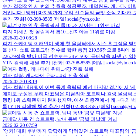
수가 결정적인 세 번의 추월을 성공했죠. 네덜란드, 캐나다, 이탈
거입니다. [앵커] 마지막까지 우리 선수들의 금빛 소식 기대해 
추가 [전화] 02-398-8585 [메일] social@ytn.co.kr
피겨 이해인 첫 올림픽서 톱10...신지아는 11위로 마감
2026-02-20 08:28
피겨 스케이팅 이해인이 생애 첫 올림픽에서 시즌 최고점을 받으
을 받아 쇼트 프로그램 점수를 합한 총점 210.56점으로 8위에 
226.79점을 받아 미국 선수로는 24년 만에 금메달을 따냈고,
YTN 검색해 채널 추가 [전화] 02-398-8585 [메일] social@ytn.co.k
여자 컬링, 캐나다에 완패...4강 진출 실패
2026-02-20 08:19
여자 컬링 대표팀이 이번 동계 올림픽 예선 마지막 경기에서 '세
예지로 구성된 우리 대표팀은 이탈리아 코르티나 컬링 올림픽 스
랭킹 1위 스웨덴까지 완파했지만, 예선 최종전에서 캐나다의 벽을
톡] YTN 검색해 채널 추가 [전화] 02-398-8585 [메일] social@ytn.c
금메달 시동 건 쇼트트랙, 남녀 동반 '금빛 피날레' 겨냥
2026-02-20 07:59
[앵커] 대회 후반까지 답답하게 막혀있던 쇼트트랙 대표팀의 '