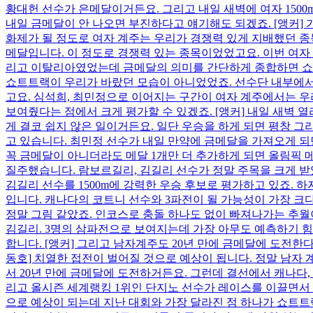
황대헌 선수가 은메달이거든요. 그리고 내일 새벽에 여자 150
내일 금메달이 안 나오면 부진하다고 얘기해도 되겠죠. [앵커] 가장
화제가 될 정도로 여자 계주는 우리가 경쟁력 있게 지배했던 종
메달입니다. 이 정도로 경쟁력 있는 종목이었었고요. 이번 여자 계
리고 이탈리아였었는데 금메달의 의미를 간단하게 종합하면 쇼
쇼트트랙이 우리가 바랐던 모습이 아니었었죠. 선수단 내부에서
고요. 심석희, 최민정으로 이어지는 구간이 여자 계주에서는 우
보여줬다는 점에서 크게 평가할 수 있겠죠. [앵커] 내일 새벽 열
게 결코 쉽지 않은 일이거든요. 일단 우승을 하게 되면 평창 그리
고 있습니다. 최민정 선수가 내일 만약에 금메달을 가져오게 되
꼭 금메달이 아니더라도 메달 1개만 더 추가하게 되면 올림픽 메
질주했습니다. 람보르길리, 김길리 선수가 정말 주목을 크게 받았
김길리 선수를 1500m에 강력한 우승 후보로 평가하고 있죠. 하
입니다. 캐나다의 코트니 선수와 3파전이 될 가능성이 가장 크
정말 그림 같았죠. 인코스로 충돌 하나도 없이 빠져나가는 추월이
김길리. 3명의 삼파전으로 보여지는데 가장 아무도 예측하기 힘
합니다. [앵커] 그리고 남자계주도 20년 만에 금메달에 도전한
동호] 치열한 접전이 벌어질 것으로 예상이 됩니다. 정말 남자
서 20년 만에 금메달에 도전하거든요. 그런데 결선에서 캐나다,
리고 올시즌 세계랭킹 1위인 단지노 선수가 레이스를 이끌면서 몸
으로 예상이 되는데 지난 대회와 가장 달라진 점 하나가 쇼트