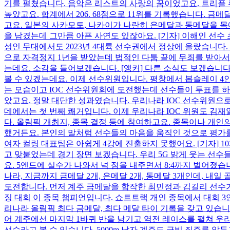
기를 펼쳤습니다. 음악은 리스트의 사랑의 꿈이었고요. 트리플 
높았고요. 합계에서 206. 68점으로 11위를 기록했습니다. 금메
고요. 일본의 사카모토, 나카이가 나란히 은메달과 동메달을 목
을 남겼는데 그만큼 아픈 사연도 있잖아요. [기자] 이해인 선수
성인 무대에서도 2023년 4대륙 선수권에서 정상에 올랐습니다. 
으로 자격정지 1년을 받았는데 법적인 다툼 끝에 무죄를 받아서
는데요. 소감을 들어보겠습니다. [앵커] 다른 소식도 보겠습니다
볼 수 있겠는데요. 이제 선수위원입니다. 평창에서 봅슬레이 4
는 모습이고 IOC 선수위원회에 도전했는데 선수들이 투표를 하는
았고요. 정말 대단한 성과였습니다. 우리나라 IOC 선수위원으
데에서는 첫 번째 쾌거입니다. 이제 우리나라 IOC 위원도 김재
다. 올림픽 개최지, 종목 결정 등에 참여하고요. 종목이나 개인
했거든요. 본인의 말처럼 선수들의 마음을 움직인 것으로 평가를 
여자 컬링 대표팀은 아쉽게 4강에 진출하지 못했어요. [기자] 1
고 맞붙었는데 경기 장면 보겠습니다. 우리 5G 밝게 웃는 선수
요. 5엔드에 실수가 나와서 넉 점을 내주면서 8:4까지 벌어졌습니
나라, 지금까지 금메달 2개, 은메달 2개, 동메달 3개인데, 
도전합니다. 먼저 계주 금메달을 합작한 최민정과 김길리 선수가 
징 대회 이 종목 챔피언입니다. 쇼트트랙 개인 종목에서 대회 3연
리나라 올림픽 최다 금메달, 최다 메달 타이 기록을 갖고 있습니다
어 계주에선 마지막 1바퀴 반을 남기고 역전 레이스를 펼쳐 우리에
선수라고 볼 수 있습니다. 5000m 남자 계주도 금빛 질주를 