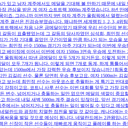
0m가 있고 남자 계주에서도 메달을 기대해 볼 만하기 때문에 내일
 관심을 받은 게 여자 쇼트트랙 3000m 계주였습니다. 8년 만에
목이죠. 그러니까 이번까지 9번 여자 계주가 올림픽에서 열렸는데
주 결선은 진검승부였습니다. 왜냐하면 세계랭킹 1, 2, 3, 4위
트트랙에서 처음 나온 금메달이었기 때문에 우리 선수단의 분위기
 갈등이 표출됐었는데 그 갈등의 당사자였던 심석희, 최민정 선
리가 가장 기대를 걸었던 구간이었을 만큼 하나가 되는 모습을 보
리는 최민정 선수 1500m 경기가 아주 기대가 되는데 이번에 우승
고 베이징에 이어서 이번에 여자 1500m 3연속 우승에 도전하는 
면 올림픽에서 따낸 금메달이 모두 5개가 되거든요. 이렇게 되면
달이 모두 7개가 됩니다. 이렇게 되면 7개로 동계, 하계 통틀어서
는데 1500m에서 가장 강력한 우승 후보이지 않습니까? [최동호
지만 김길리 선수, 물론 당연히 우승 후보고요. 여자 1500m는 
다고 보는데 최민정 선수는 아웃코스로 추월하는 게 특기고 반대로
 강점이고요. 코트니 사루 선수는 이번 대회를 앞두고 가장 강력
든 변수, 넘어지거나 충돌하는 일만 없으면 메달의 색깔이 중요할
다고 하는데 내일 새벽 5000m 계주 결승이 있잖아요. 앞선 경기
 계주에서는 넘어지거나 또 충돌하는 일이 벌어질 수 있다고 예상할
 네덜란드와 굉장히 치열한 접전을 벌일 것 같아요. 캐나다에는 이
싸움을 벌일 것으로 예상이 됩니다. 네덜란드에는 2관왕입니다. 1
트랙은 신장이 작은 선수들이 재빠르게 움직이고 플레이를 하는 