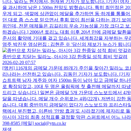
니다. 밀라노 현지에서, 허재원 기자가 보도합니다. [기자] 여자
을 과시하며 남은 1,500m 전망도 밝혔습니다. 특히 최민정은 2
우게 되고, 색깔에 상관없이 메달을 추가하면 동·하계를 통틀어 가
던 대로 좀 스스로 믿으면서 후회 없이 최선을 다하는 경기 보여드
위인데, 전문 매체들은 김길리의 우승 가능성을 가장 크다고 보고 있
하겠습니다.] 2006년 토리노 대회 이후 20년 만에 금메달 탈
준서의 활약에 기대를 걸고 있습니다. 세계최강을 자부하는 우리
영주 박진우 영상편집 : 김현준 ※ '당신의 제보가 뉴스가 됩니다' [카카오톡
종반으로 치닫는 밀라노, 아시아 3강 한중일 성적 희비 엇갈려
2026-02-20 07:57
[앵커] 116개의 금메달 가운데 89개가 주인을 찾아간 밀라
리나라는 선전하고 있습니다. 김동민 기자가 보도합니다. [기자] 대
쇼트트랙 남자 계주와 여자 1500m 등이 남아 있고 금메달 
로 확장되었고, 10대 두 명은 올림픽에 첫 출전해 메달까지 따
드리고 싶습니다.] 일본은 금메달 5개 가운데 스노보드에서 4
달을 따냈습니다. 메달 개수 순위로는 4위(22개), 저변이 강한
습니다. 대회 중반까지 금메달이 없다가 스노보드와 프리스타일
랙에서 부진했고, 이른바 '안방 효과'도 사라졌기에 제자리로 돌
아시아 3강의 최종 성적표를 결정할 막판 스퍼트에서 어느 나라가 더
398-8585 [메일] social@ytn.co.kr
재생