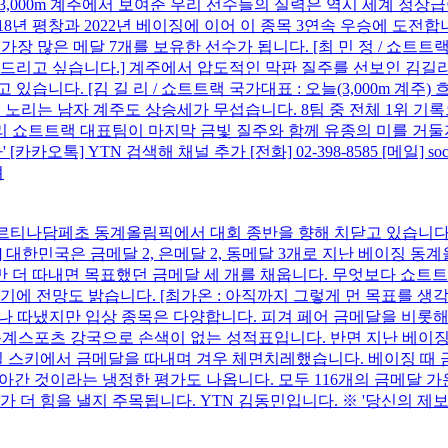
 3,000m 계주에서 보여준 우리 선수들의 실력은 역시 세계 정
018년 평창과 2022년 베이징에 이어 이 종목 3연속 우승에 도
장 많은 메달 7개를 보유한 선수가 됩니다. [최 민 정 / 쇼트
리고 싶습니다.] 계주에서 압도적인 막판 질주를 선보인 김길리의 기
습니다. [김 길 리 / 쇼트트랙 국가대표 : 오늘(3,000m 계주)
환을 노리는 남자 계주도 상승세가 무섭습니다. 8팀 중 전체 1위
 쇼트트랙 대표팀이 마지막 금빛 질주와 함께 유종의 미를 거둘지 
] YTN 검색해 채널 추가 [전화] 02-398-8585 [메일] social@
노 코르티나담페초 동계올림픽에서 대회 종반을 향해 치닫고 있습니다
한민국은 금메달 2, 은메달 2, 동메달 3개로 지난 베이징 동계올림
하나만 더 따내면 목표했던 금메달 세 개를 채웁니다. 무엇보다 
냈기에 전망도 밝습니다. [최가온 : 아직까지 그렇게 먼 목표를 
개나 따냈지만 입상 종목은 다양합니다. 피겨 페어 금메달을 비
 동계스포츠 강국으로 손색이 없는 성적표입니다. 반면 지난 베이징올
 스키에서 금메달을 따내며 겨우 체면치레했습니다. 베이징 때 금
아간 것이라는 냉정한 평가도 나옵니다. 모두 116개의 금메달 가
 힘을 낼지 주목됩니다. YTN 김동민입니다. ※ '당신의 제보가 뉴