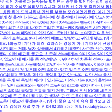
는 순간적인 가속력과 몸싸움을 벌이면서 승부를 벌인다는 점이 굉
는데 피겨 소식도 살펴보겠습니다. 이해인 선수가 첫 출전에서 톱
다. 빙판 위에 드러나워서 만세를 부르는 모습이었거든요. 이게 
렇게 첫 출전이거든요. 올림픽에 첫 출전해서 분위기에 압도당하면 
 자신이 주인공이 된 것처럼 저런 자연스러운 행동이 나왔다는 점
개인 최고 신기록 나왔고 그리고 프리스케이팅에서도 시즌 개인 
어, 나는 메달이 아쉽지 않아. 준비한 걸 다 보여줬고 다음 번
속마음의 표현으로 봐서 굉장히 예쁘고 발랄하고 귀엽게 봤죠. [앵
요. [최동호] 기대가 되죠. 갈라쇼는 경쟁이 아니기 때문에 규정
시면 되는 건데, 남자 싱글에서 4위를 기록했던 차준환 선수, 2
다, 이런 예고를 했고요. 차준환 선수에게는 의미 있는 일이 있
냐. 없으면 내 얘기를 좀 전달해달라. 뭐냐 하면 차준환 선수가
 배경음악으로 사용해줘서 고맙다는 인사를 전해달라, 이러기도 했습
로 처음인 것 같은데 어떤 의미가 있고 앞으로 어떤 역할을 할 수 
 IOC위원과 똑같은 권한과 책임을 갖고 있습니다. 다만 선수 
을 두게 된 특별한 배경이 있거든요. 이전까지는 IOC의 출범부터,
너무 일반 스포츠와는 떨어진 그들만의 리그를 펼쳐간다는 비판이
넓은 의미의 올림픽 운동을 펼친 거죠. 그래서 우선 IOC에 새로운
교에 큰 도움이 될 거라고 생각하고 또 도움이 될 수 있도록 원윤종 
도움이 됐으면 좋겠습니다. [앵커] 좋은 소식이 속속 들려오고 
해 채널 추가 [전화] 02-398-8585 [메일] social@ytn.co.kr