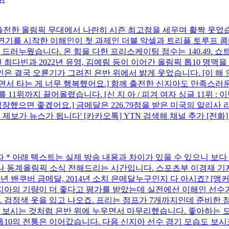
 출전한 올림픽 무대에서 나란히 시즌 최고점을 세우며 활짝 웃었
고 연기를 시작한 이해인이 첫 과제인 더블 악셀과 트리플 토루프
드러누웠습니다. 온 힘을 다한 프리스케이팅 점수는 140.49. 쇼트
8년 최다빈과 2022년 유영, 김예림 등이 이어간 올림픽 톱10 
 결국 오륜기가 그려진 은반 위에서 밝게 웃었습니다. [이 해 인 
면서 타는 게 너무 행복했어요.] 함께 출전한 신지아도 만족스러
 11위까지 끌어올렸습니다. [신 지 아 / 피겨 여자 싱글 11위 
성장했으면 좋겠어요.] 금메달은 226.79점을 받은 미국의 알리
스가 됩니다' [카카오톡] YTN 검색해 채널 추가 [전화] 02-398-85
 기자 * 아래 텍스트는 실제 방송 내용과 차이가 있을 수 있으니 보
티나 동계올림픽 소식 전해드리는 시간입니다. 스포츠부 이경재 기자
년 밴쿠버 금메달, 2014년 소치 은메달누구인지 다 아시죠? [앵커
아의 기량이 더 좋다고 평가를 받았는데 실전에선 이해인 선수가
. 검정색 옷을 입고 나오죠. 프리는 점프가 7개까지인데 준비한
시는 것처럼 은반 위에 누우면서 마무리했습니다. 좋아하는 모습이죠. 
어, 톱10의 전통은 이어갔습니다. 다음 신지아 선수 경기 모습도 보