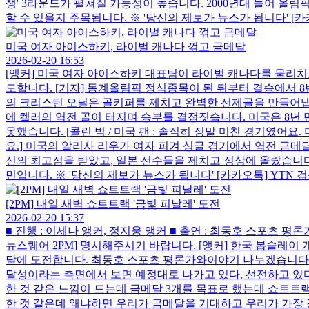
쟁' 3라운드가 펼쳐질 가능성이 높습니다. 2000년대 들어 
할 수 있을지 주목됩니다. ※ '당신의 제보가 뉴스가 됩니다' [카카오톡] YT
미국 여자 아이스하키, 라이벌 캐나다 꺾고 금메달
2026-02-20 16:53
[앵커] 미국 여자 아이스하키 대표팀이 라이벌 캐나다를 물리치
도합니다. [기자] 동계올림픽 정식종목이 된 뒤부터 결승에서 8
의 크리스틴 오닐은 골키퍼를 제치고 완벽한 선제골을 만들어냅니다
에 켈러의 역전 골이 터지며 승부를 결정짓습니다. 미국은 8년
못했습니다. [콜린 벅 / 미국 팬 : 솔직히 정말 미친 경기였어
요.] 미국의 알리사 리우가 여자 피겨 싱글 경기에서 역전 금
신의 최고점을 받았고, 일본 선수들을 제치고 정상에 올랐습니다.
민입니다. ※ '당신의 제보가 뉴스가 됩니다' [카카오톡] YTN 검색해 채널 추
[2PM] 내일 새벽 쇼트트랙 '금빛 피날레' 도전
2026-02-20 15:37
■ 진행 : 이세나 앵커, 정지웅 앵커 ■ 출연 : 최동호 스포츠 
뉴스퀘어 2PM] 명시해주시기 바랍니다. [앵커] 한국 봅슬레
달에 도전합니다. 최동호 스포츠 평론가와이야기 나누겠습니다. 어
달성이라는 측면에서 보면 예정대로 나가고 있다, 선전하고 있다고
한 것 같은 느낌이 드는데 금메달 3개를 목표로 했는데 쇼트트
한 것 같은데 왜냐하면 우리가 금메달을 기대하고 우리가 가장 강