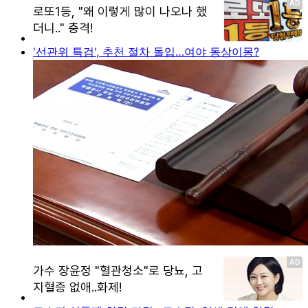
'선관위 특검', 추천 절차 돌입…여야 동상이몽?