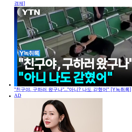
경제]
"친구야, 구하러 왔구나"..."아니? 나도 갇혔어" [Y녹취록]