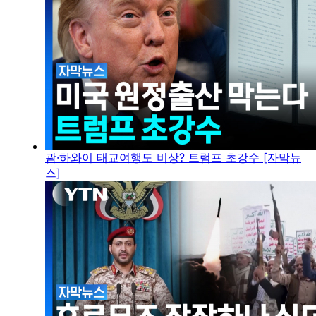
괌·하와이 태교여행도 비상? 트럼프 초강수 [자막뉴
스]