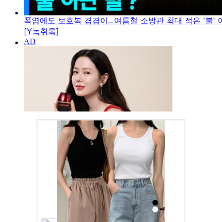
폭염에도 보호복 겹겹이...여름철 소방관 최대 적은 '불' 아
[Y녹취록]