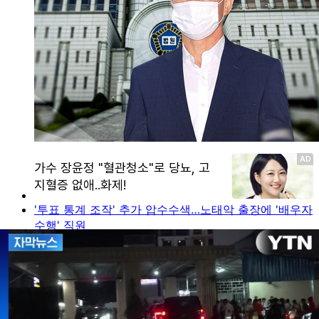
'투표 통계 조작' 추가 압수수색…노태악 출장에 '배우자
수행' 직원