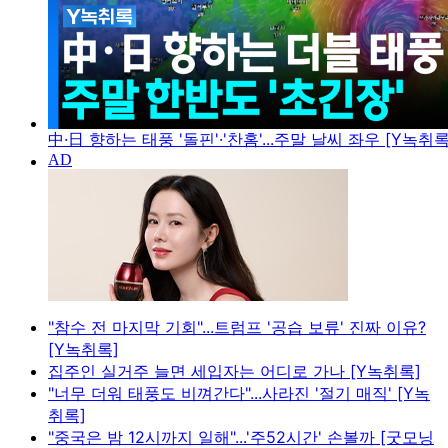
中·日 향하는 태풍 '돌핀'·'찬홈'...주말 날씨 좌우 [Y녹취록
"참수 전 마지막 기회"...트럼프 '공습 보류' 진짜 이유?
[Y녹취록]
집주인 실거주 늘면 세입자는 어디로 가나 [Y녹취록]
"너무 더워 태풍도 비껴간다"...사라진 '절기 매직' [Y녹
취록]
"중국은 밤 12시까지 일해"...'주52시간' 손볼까 [굿모닝