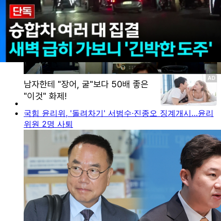
국힘 윤리위, '돌려차기' 서범수·진종오 징계개시…윤리
위원 2명 사퇴