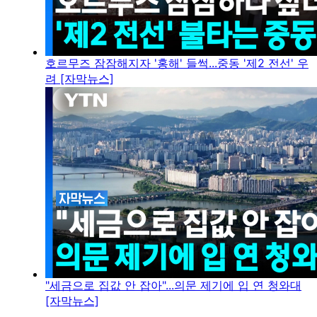
호르무즈 잠잠해지자 '홍해' 들썩...중동 '제2 전선' 우
려 [자막뉴스]
"세금으로 집값 안 잡아"...의문 제기에 입 연 청와대
[자막뉴스]