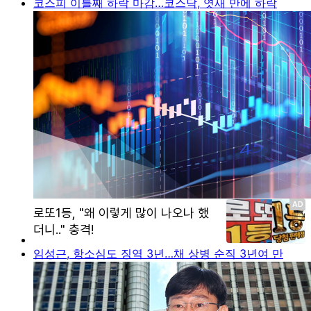
코스피 이틀째 하락 마감…코스닥, 엿새 만에 하락
임성근, 항소심도 징역 3년…채 상병 순직 3년여 만