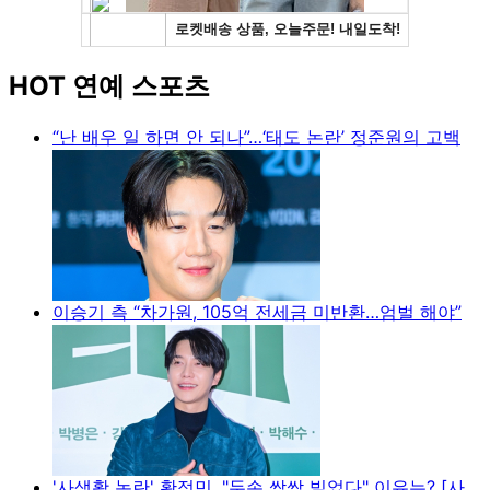
HOT 연예 스포츠
“난 배우 일 하면 안 되나”…‘태도 논란’ 정준원의 고백
이승기 측 “차가원, 105억 전세금 미반환…엄벌 해야”
'사생활 논란' 황정민, "두손 싹싹 빌었다" 이유는? [사