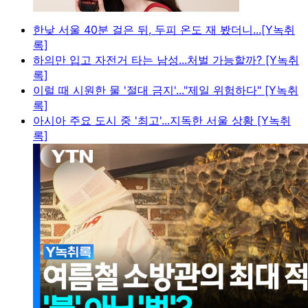
한낮 서울 40분 걸은 뒤, 두피 온도 재 봤더니...[Y녹취
록]
하의만 입고 자전거 타는 남성...처벌 가능할까? [Y녹취
록]
이럴 때 시원한 물 '절대 금지'..."제일 위험하다" [Y녹취
록]
아시아 주요 도시 중 '최고'...지독한 서울 상황 [Y녹취
록]