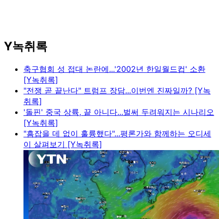
Y녹취록
축구협회 성 접대 논란에...'2002년 한일월드컵' 소환
[Y녹취록]
"전쟁 곧 끝난다" 트럼프 장담...이번엔 진짜일까? [Y녹
취록]
'돌핀' 중국 상륙, 끝 아니다...벌써 두려워지는 시나리오
[Y녹취록]
"흠잡을 데 없이 훌륭했다"...평론가와 함께하는 오디세
이 살펴보기 [Y녹취록]