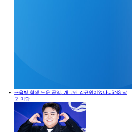
근육병 학생 도운 공익, 개그맨 김규원이었다…SNS 달
군 미담