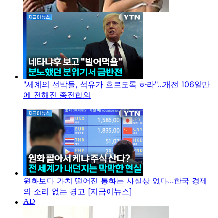
"세계의 선박들, 석유가 흐르도록 하라"...개전 106일만
에 전해진 종전합의
원화보다 가치 떨어진 통화는 사실상 없다...한국 경제
의 소리 없는 경고 [지금이뉴스]