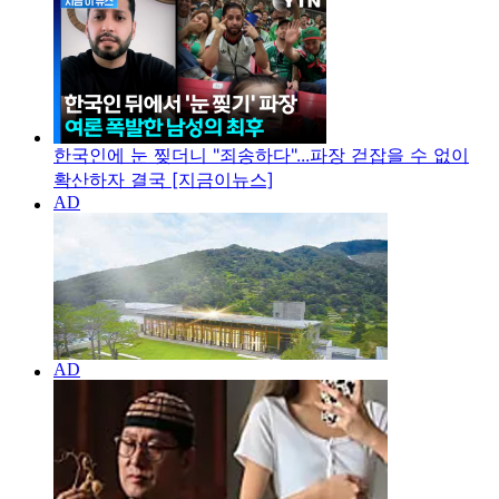
한국인에 눈 찢더니 "죄송하다"...파장 걷잡을 수 없이
확산하자 결국 [지금이뉴스]