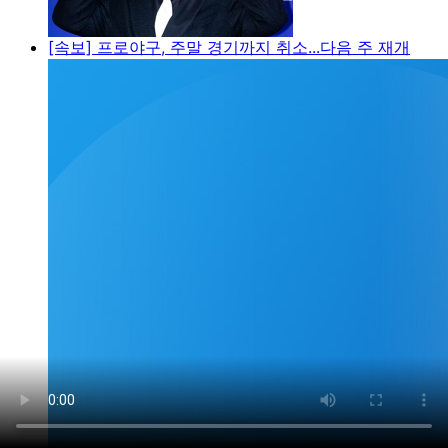
[속보] 프로야구, 주말 경기까지 취소...다음 주 재개