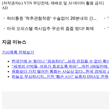
[저작권자(c) YTN 무단전재, 재배포 및 AI 데이터 활용 금지]
AD
지금 이뉴스
기사목록 전체보기
한국인에 눈 찢더니 "죄송하다"...파장 걷잡을 수 없이 확
"세계의 선박들, 석유가 흐르도록 하라"...개전 106일만
원화보다 가치 떨어진 통화는 사실상 없다...한국 경제의 
하늘도 무심하시지...인천 '훼손 시신' 실종자 DNA도 전