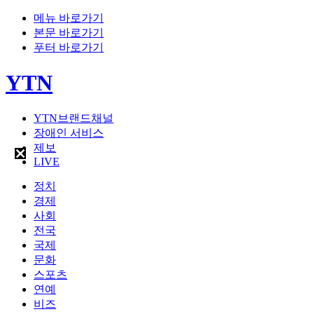
메뉴 바로가기
본문 바로가기
푸터 바로가기
YTN
YTN브랜드채널
장애인 서비스
제보
LIVE
정치
경제
사회
전국
국제
문화
스포츠
연예
비즈