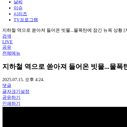
날씨
이슈
시리즈
TV프로그램
지하철 역으로 쏟아져 들어온 빗물...물폭탄에 잠긴 뉴욕 상황 
검색
LIVE
공유
전체메뉴
지하철 역으로 쏟아져 들어온 빗물...물폭
2025.07.15. 오후 4:24.
댓글
글자크기설정
공유하기
인쇄하기