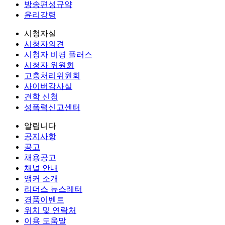
방송편성규약
윤리강령
시청자실
시청자의견
시청자 비평 플러스
시청자 위원회
고충처리위원회
사이버감사실
견학 신청
성폭력신고센터
알립니다
공지사항
공고
채용공고
채널 안내
앵커 소개
리더스 뉴스레터
경품이벤트
위치 및 연락처
이용 도움말