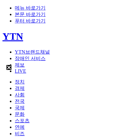
메뉴 바로가기
본문 바로가기
푸터 바로가기
YTN
YTN브랜드채널
장애인 서비스
제보
LIVE
정치
경제
사회
전국
국제
문화
스포츠
연예
비즈