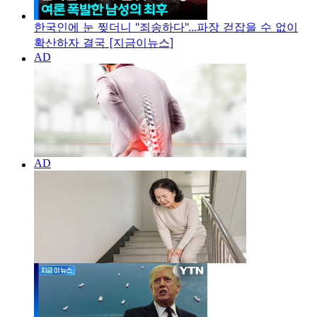
한국인에 눈 찢더니 "죄송하다"...파장 걷잡을 수 없이
확산하자 결국 [지금이뉴스]