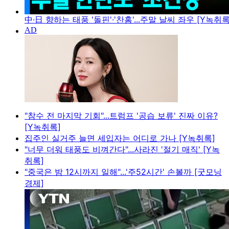
中·日 향하는 태풍 '돌핀'·'찬홈'...주말 날씨 좌우 [Y녹취록
"참수 전 마지막 기회"...트럼프 '공습 보류' 진짜 이유?
[Y녹취록]
집주인 실거주 늘면 세입자는 어디로 가나 [Y녹취록]
"너무 더워 태풍도 비껴간다"...사라진 '절기 매직' [Y녹
취록]
"중국은 밤 12시까지 일해"...'주52시간' 손볼까 [굿모닝
경제]