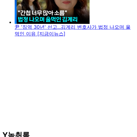
尹 '징역 30년' 선고...김계리 변호사가 법정 나오며 울
먹인 이유 [지금이뉴스]
Y녹취록