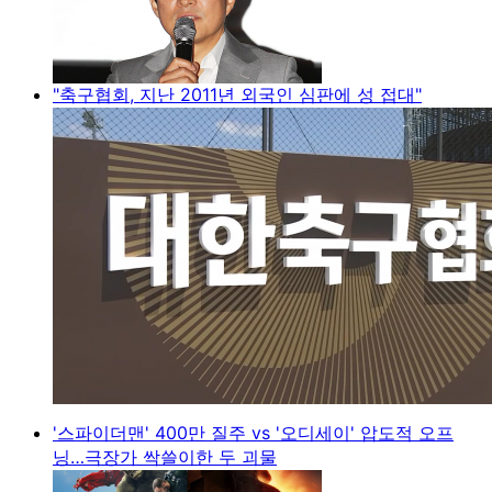
"축구협회, 지난 2011년 외국인 심판에 성 접대"
'스파이더맨' 400만 질주 vs '오디세이' 압도적 오프
닝…극장가 싹쓸이한 두 괴물