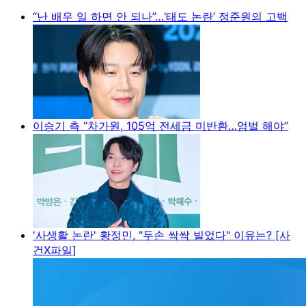
“난 배우 일 하면 안 되나”…‘태도 논란’ 정준원의 고백
이승기 측 “차가원, 105억 전세금 미반환…엄벌 해야”
'사생활 논란' 황정민, "두손 싹싹 빌었다" 이유는? [사
건X파일]