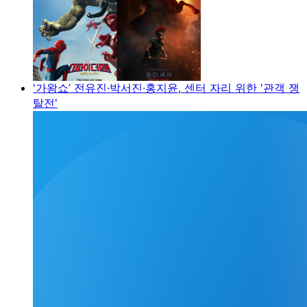
'가왕쇼’ 전유진·박서진·홍지윤, 센터 자리 위한 '관객 쟁
탈전'