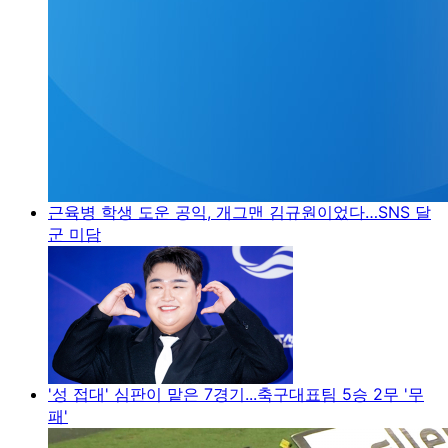
근육병 학생 도운 공익, 개그맨 김규원이었다…SNS 달
군 미담
'성 접대' 심판이 맡은 7경기...축구대표팀 5승 2무 '무
패'