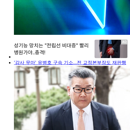
'감사 무마' 유병호 구속 기소…전 교정본부장도 재판행