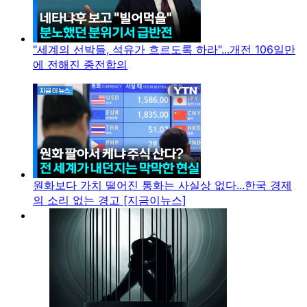
"세계의 선박들, 석유가 흐르도록 하라"...개전 106일만
에 전해진 종전합의
원화보다 가치 떨어진 통화는 사실상 없다...한국 경제
의 소리 없는 경고 [지금이뉴스]