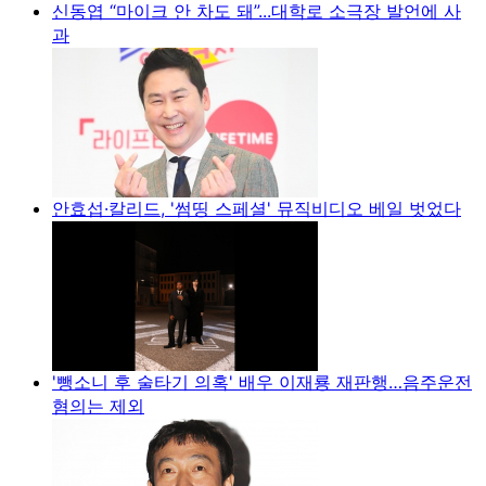
신동엽 “마이크 안 차도 돼”...대학로 소극장 발언에 사
과
안효섭·칼리드, '썸띵 스페셜' 뮤직비디오 베일 벗었다
'뺑소니 후 술타기 의혹' 배우 이재룡 재판행…음주운전
혐의는 제외