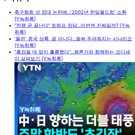
축구협회 성 접대 논란에...'2002년 한일월드컵' 소환
[Y녹취록]
"전쟁 곧 끝난다" 트럼프 장담...이번엔 진짜일까? [Y녹
취록]
'돌핀' 중국 상륙, 끝 아니다...벌써 두려워지는 시나리오
[Y녹취록]
"흠잡을 데 없이 훌륭했다"...평론가와 함께하는 오디세
이 살펴보기 [Y녹취록]