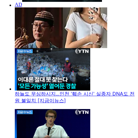
하늘도 무심하시지...인천 '훼손 시신' 실종자 DNA도 전
원 불일치 [지금이뉴스]