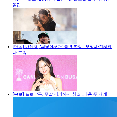
돌입
[단독] 배윤경, ’써닝야구단‘ 출연 확정…오정세·전혜진
과 호흡
[속보] 프로야구, 주말 경기까지 취소...다음 주 재개