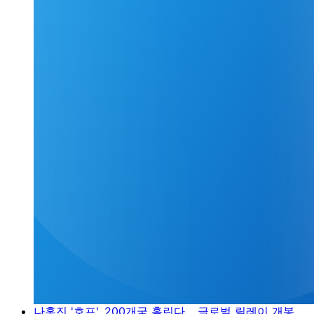
나홍진 '호프', 200개국 홀린다… 글로벌 릴레이 개봉