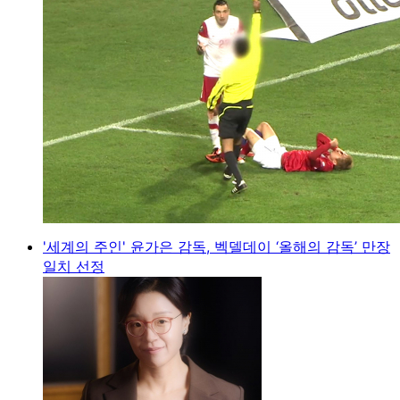
'세계의 주인' 윤가은 감독, 벡델데이 ‘올해의 감독’ 만장
일치 선정