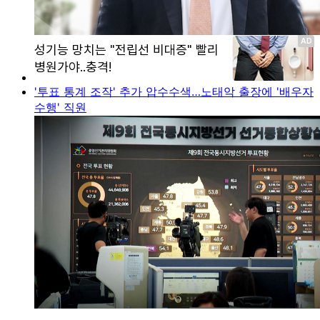
'투표 통계 조작' 추가 압수수색…노태악 출장에 '배우자
수행' 직원