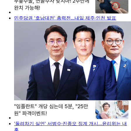
민주당권 '호남대전' 총력전…내일 제주·인천 발표
'돌려차기 실언' 서범수·진종오 징계 개시…윤리위는 내
홍