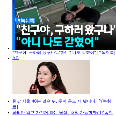
"친구야, 구하러 왔구나"..."아니? 나도 갇혔어" [Y녹취록]
한낮 서울 40분 걸은 뒤, 두피 온도 재 봤더니...[Y녹취
록]
하의만 입고 자전거 타는 남성...처벌 가능할까? [Y녹취