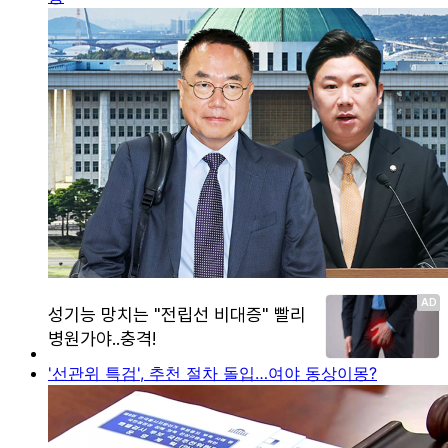
'선관위 특검', 추천 절차 돌입…여야 동상이몽?