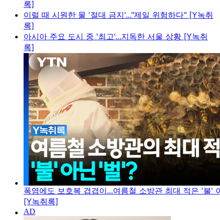
록]
이럴 때 시원한 물 '절대 금지'..."제일 위험하다" [Y녹취
록]
아시아 주요 도시 중 '최고'...지독한 서울 상황 [Y녹취
록]
폭염에도 보호복 겹겹이...여름철 소방관 최대 적은 '불' 아
[Y녹취록]