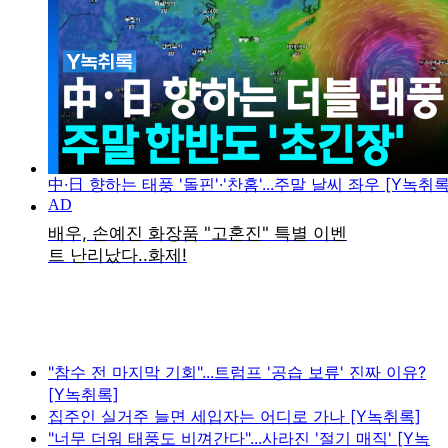
中·日 향하는 태풍 '돌핀'·'찬홈'...주말 날씨 좌우 [Y녹취록
"참수 전 마지막 기회"...트럼프 '공습 보류' 진짜 이유?
[Y녹취록]
집주인 실거주 늘면 세입자는 어디로 가나 [Y녹취록]
"너무 더워 태풍도 비껴간다"...사라진 '절기 매직' [Y녹