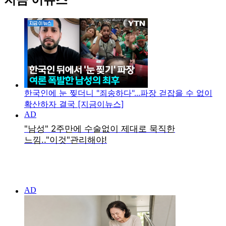
한국인에 눈 찢더니 "죄송하다"...파장 걷잡을 수 없이
확산하자 결국 [지금이뉴스]