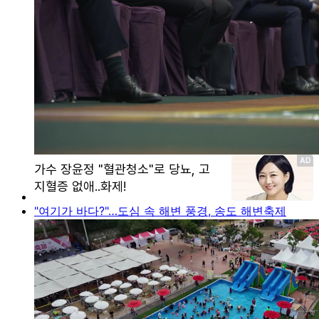
"여기가 바다?"…도심 속 해변 풍경, 송도 해변축제