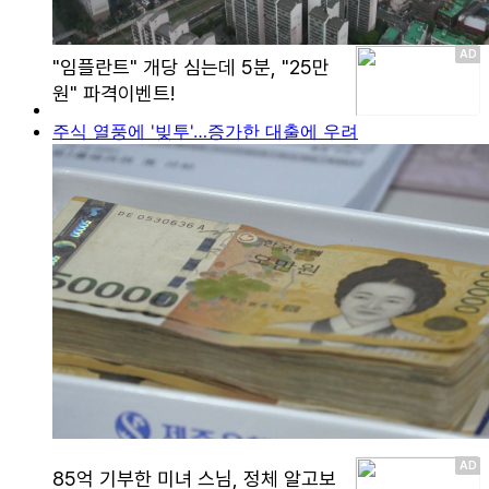
주식 열풍에 '빚투'…증가한 대출에 우려