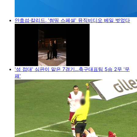
안효섭·칼리드, '썸띵 스페셜' 뮤직비디오 베일 벗었다
'성 접대' 심판이 맡은 7경기...축구대표팀 5승 2무 '무
패'