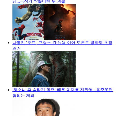
닝…극장가 싹쓸이한 두 괴물
나홍진 '호프', 프랑스 칸·뉴욕 이어 토론토 영화제 초청
쾌거
'뺑소니 후 술타기 의혹' 배우 이재룡 재판행…음주운전
혐의는 제외