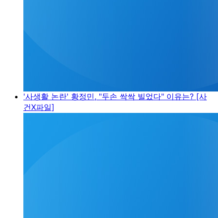
'사생활 논란' 황정민, "두손 싹싹 빌었다" 이유는? [사
건X파일]