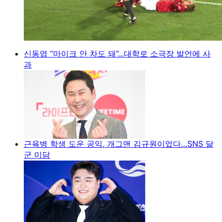
신동엽 “마이크 안 차도 돼”...대학로 소극장 발언에 사
과
근육병 학생 도운 공익, 개그맨 김규원이었다…SNS 달
군 미담