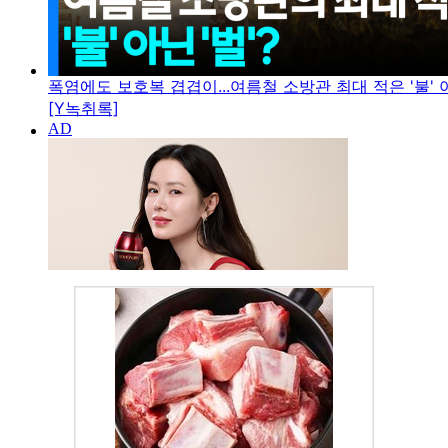
폭염에도 보호복 겹겹이...여름철 소방관 최대 적은 '불' 아
[Y녹취록]