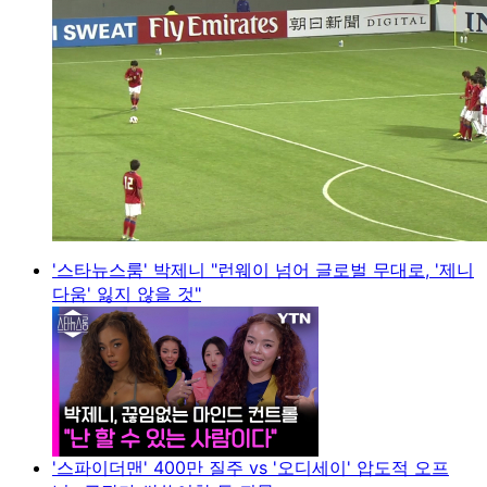
'스타뉴스룸' 박제니 "런웨이 넘어 글로벌 무대로, '제니
다움' 잃지 않을 것"
'스파이더맨' 400만 질주 vs '오디세이' 압도적 오프