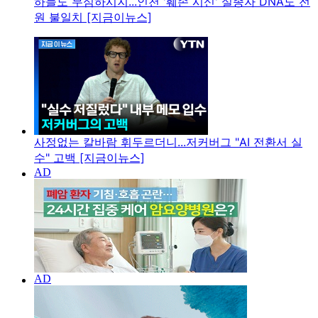
하늘도 무심하시지...인천 '훼손 시신' 실종자 DNA도 전
원 불일치 [지금이뉴스]
사정없는 칼바람 휘두르더니...저커버그 "AI 전환서 실
수" 고백 [지금이뉴스]