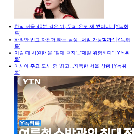
한낮 서울 40분 걸은 뒤, 두피 온도 재 봤더니...[Y녹취
록]
하의만 입고 자전거 타는 남성...처벌 가능할까? [Y녹취
록]
이럴 때 시원한 물 '절대 금지'..."제일 위험하다" [Y녹취
록]
아시아 주요 도시 중 '최고'...지독한 서울 상황 [Y녹취
록]