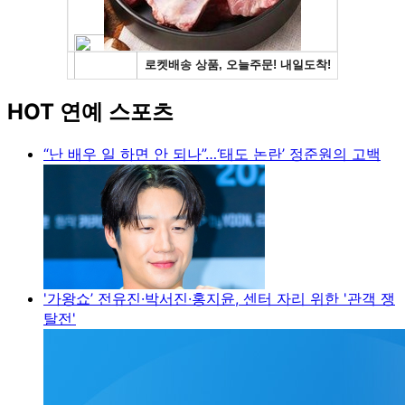
HOT 연예 스포츠
“난 배우 일 하면 안 되나”…‘태도 논란’ 정준원의 고백
'가왕쇼’ 전유진·박서진·홍지윤, 센터 자리 위한 '관객 쟁
탈전'