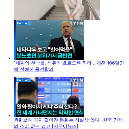
"세계의 선박들, 석유가 흐르도록 하라"...개전 106일만
에 전해진 종전합의
원화보다 가치 떨어진 통화는 사실상 없다...한국 경제
의 소리 없는 경고 [지금이뉴스]