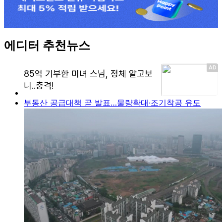
에디터 추천뉴스
부동산 공급대책 곧 발표…물량확대·조기착공 유도