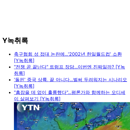
Y녹취록
축구협회 성 접대 논란에...'2002년 한일월드컵' 소환
[Y녹취록]
"전쟁 곧 끝난다" 트럼프 장담...이번엔 진짜일까? [Y녹
취록]
'돌핀' 중국 상륙, 끝 아니다...벌써 두려워지는 시나리오
[Y녹취록]
"흠잡을 데 없이 훌륭했다"...평론가와 함께하는 오디세
이 살펴보기 [Y녹취록]