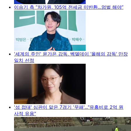
이승기 측 “차가원, 105억 전세금 미반환…엄벌 해야”
'세계의 주인' 윤가은 감독, 벡델데이 ‘올해의 감독’ 만장
일치 선정
'성 접대' 심판이 맡은 7경기 '무패'..."유흥비로 2억 원
사적 유용"