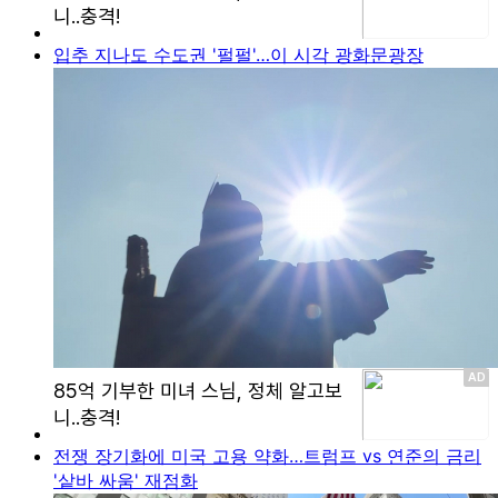
입추 지나도 수도권 '펄펄'…이 시각 광화문광장
전쟁 장기화에 미국 고용 약화…트럼프 vs 연준의 금리
'샅바 싸움' 재점화