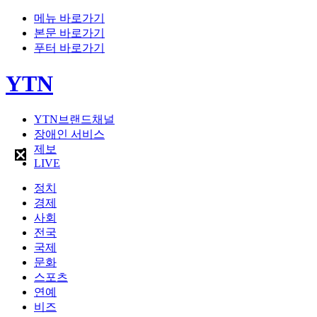
메뉴 바로가기
본문 바로가기
푸터 바로가기
YTN
YTN브랜드채널
장애인 서비스
제보
LIVE
정치
경제
사회
전국
국제
문화
스포츠
연예
비즈