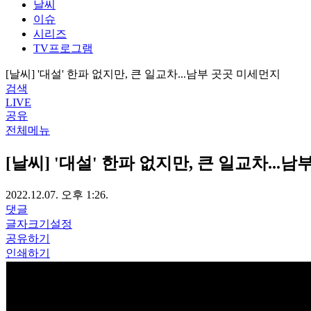
날씨
이슈
시리즈
TV프로그램
[날씨] '대설' 한파 없지만, 큰 일교차...남부 곳곳 미세먼지
검색
LIVE
공유
전체메뉴
[날씨] '대설' 한파 없지만, 큰 일교차...
2022.12.07. 오후 1:26.
댓글
글자크기설정
공유하기
인쇄하기