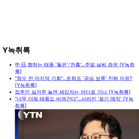
Y녹취록
中·日 향하는 태풍 '돌핀'·'찬홈'...주말 날씨 좌우 [Y녹취
록]
"참수 전 마지막 기회"...트럼프 '공습 보류' 진짜 이유?
[Y녹취록]
집주인 실거주 늘면 세입자는 어디로 가나 [Y녹취록]
"너무 더워 태풍도 비껴간다"...사라진 '절기 매직' [Y녹
취록]