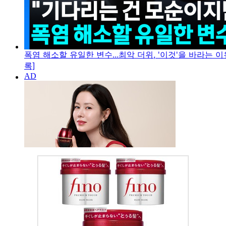
폭염 해소할 유일한 변수...최악 더위, '이것'을 바라는 이
록]