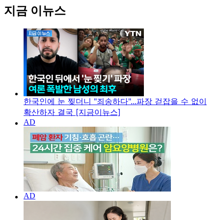
지금 이뉴스
한국인에 눈 찢더니 "죄송하다"...파장 걷잡을 수 없이
확산하자 결국 [지금이뉴스]