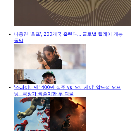
나홍진 '호프', 200개국 홀린다… 글로벌 릴레이 개봉
돌입
'스파이더맨' 400만 질주 vs '오디세이' 압도적 오프
닝…극장가 싹쓸이한 두 괴물