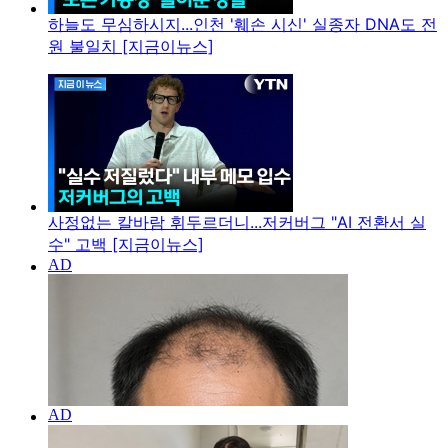
하늘도 무심하시지...인천 '훼손 시신' 실종자 DNA도 전
원 불일치 [지금이뉴스]
사정없는 칼바람 휘두르더니...저커버그 "AI 전환서 실
수" 고백 [지금이뉴스]