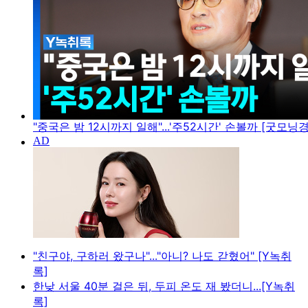
"중국은 밤 12시까지 일해"...'주52시간' 손볼까 [굿모닝
"친구야, 구하러 왔구나"..."아니? 나도 갇혔어" [Y녹취
록]
한낮 서울 40분 걸은 뒤, 두피 온도 재 봤더니...[Y녹취
록]