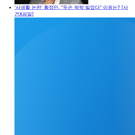
'사생활 논란' 황정민, "두손 싹싹 빌었다" 이유는? [사
건X파일]