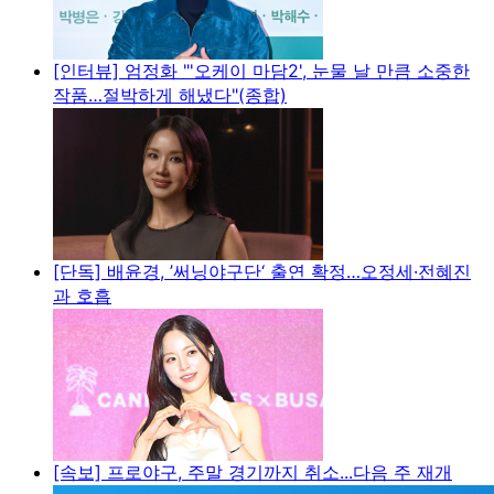
[인터뷰] 엄정화 "'오케이 마담2', 눈물 날 만큼 소중한
작품…절박하게 해냈다"(종합)
[단독] 배윤경, ’써닝야구단‘ 출연 확정…오정세·전혜진
과 호흡
[속보] 프로야구, 주말 경기까지 취소...다음 주 재개