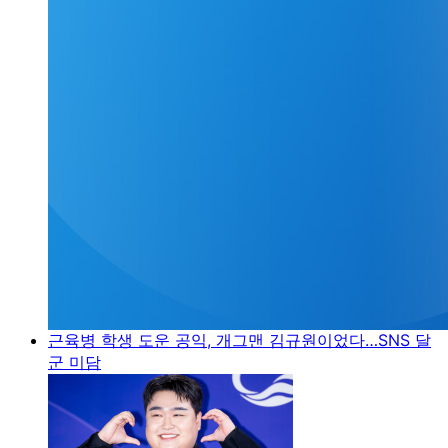
근육병 학생 도운 공익, 개그맨 김규원이었다…SNS 달
군 미담