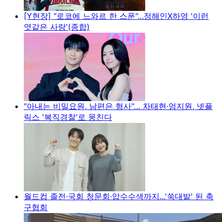
[Y현장] "로코에 느와르 한 스푼"...정해인X하영 '이런
엿같은 사랑'(종합)
"아내는 비밀요원, 남편은 형사"… 차태현·엄지원, 넷플
릭스 '복직경찰'로 뭉친다
월드컵 졸전·국회 청문회·압수수색까지...'쑥대밭' 된 축
구협회