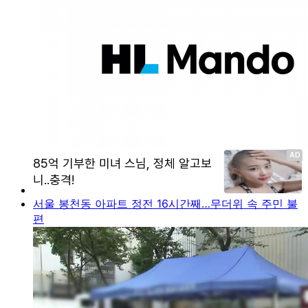
서울 봉천동 아파트 정전 16시간째…무더위 속 주민 불
편