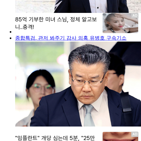
종합특검, 관저 봐주기 감사 의혹 유병호 구속기소