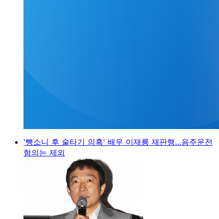
'뺑소니 후 술타기 의혹' 배우 이재룡 재판행…음주운전
혐의는 제외