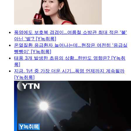
폭염에도 보호복 겹겹이...여름철 소방관 최대 적은 '불'
아닌 '벌'? [Y녹취록]
온열질환 응급환자 늘어나는데...현장은 여전히 '응급실
뺑뺑이' [Y녹취록]
태풍 3개 발생한 초유의 상황...한반도 영향은? [Y녹취
록]
지금, 1년 중 가장 더운 시기...폭염 언제까지 계속될까
[Y녹취록]