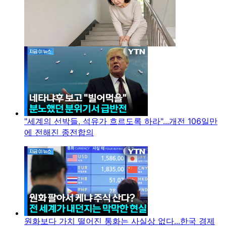
"세계의 선박들, 석유가 흐르도록 하라"...개전 106일만
에 전해진 종전합의
원화보다 가치 떨어진 통화는 사실상 없다...한국 경제