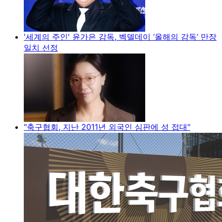
'세계의 주인' 윤가은 감독, 벡델데이 ‘올해의 감독’ 만장
일치 선정
"축구협회, 지난 2011년 외국인 심판에 성 접대"