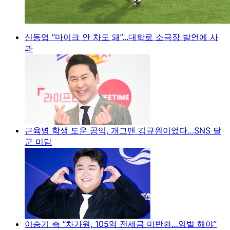
신동엽 “마이크 안 차도 돼”...대학로 소극장 발언에 사
과
근육병 학생 도운 공익, 개그맨 김규원이었다…SNS 달
군 미담
이승기 측 “차가원, 105억 전세금 미반환…엄벌 해야”