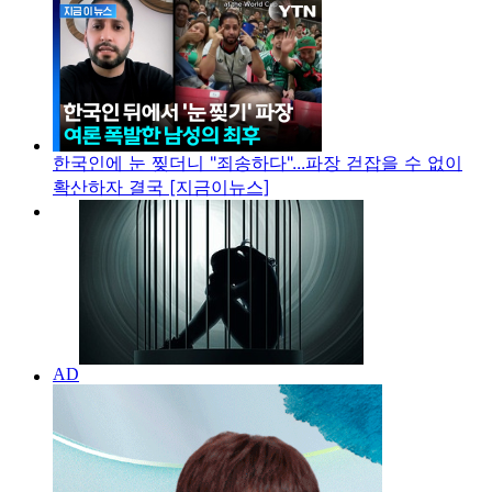
한국인에 눈 찢더니 "죄송하다"...파장 걷잡을 수 없이
확산하자 결국 [지금이뉴스]