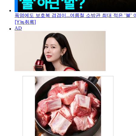
폭염에도 보호복 겹겹이...여름철 소방관 최대 적은 '불' 아
[Y녹취록]