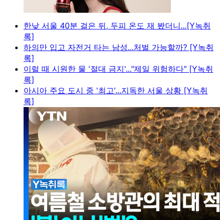
한낮 서울 40분 걸은 뒤, 두피 온도 재 봤더니...[Y녹취
록]
하의만 입고 자전거 타는 남성...처벌 가능할까? [Y녹취
록]
이럴 때 시원한 물 '절대 금지'..."제일 위험하다" [Y녹취
록]
아시아 주요 도시 중 '최고'...지독한 서울 상황 [Y녹취
록]