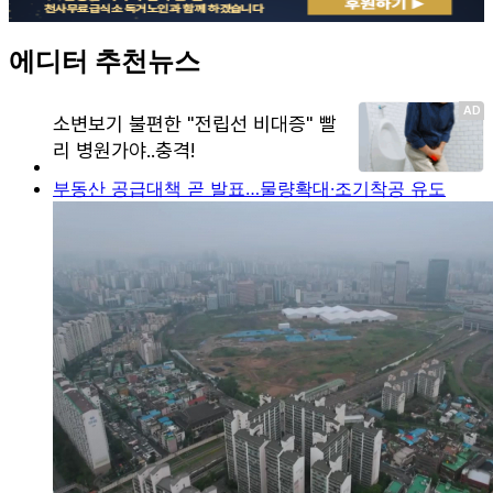
에디터 추천뉴스
부동산 공급대책 곧 발표…물량확대·조기착공 유도