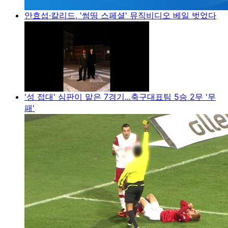
안효섭·칼리드, '썸띵 스페셜' 뮤직비디오 베일 벗었다
'성 접대' 심판이 맡은 7경기...축구대표팀 5승 2무 '무
패'