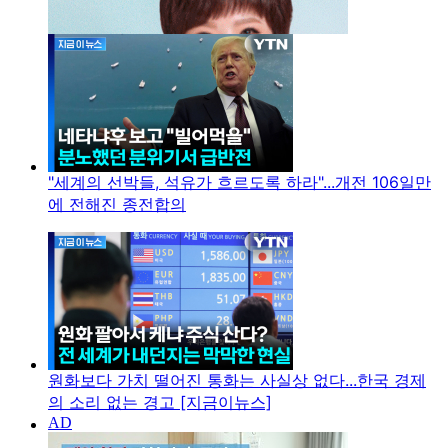
"세계의 선박들, 석유가 흐르도록 하라"...개전 106일만
에 전해진 종전합의
원화보다 가치 떨어진 통화는 사실상 없다...한국 경제
의 소리 없는 경고 [지금이뉴스]