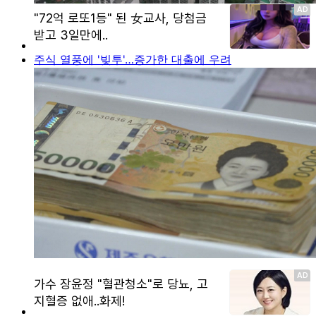
주식 열풍에 '빚투'…증가한 대출에 우려