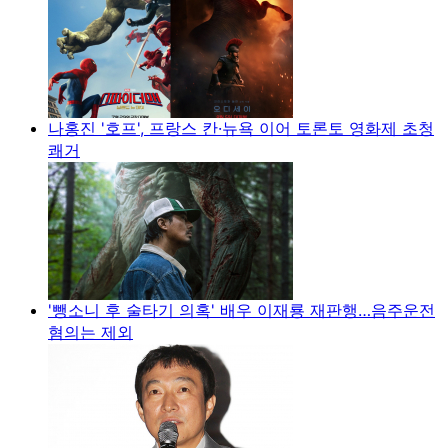
나홍진 '호프', 프랑스 칸·뉴욕 이어 토론토 영화제 초청
쾌거
'뺑소니 후 술타기 의혹' 배우 이재룡 재판행…음주운전
혐의는 제외