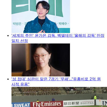
'세계의 주인' 윤가은 감독, 벡델데이 ‘올해의 감독’ 만장
일치 선정
'성 접대' 심판이 맡은 7경기 '무패'..."유흥비로 2억 원
사적 유용"