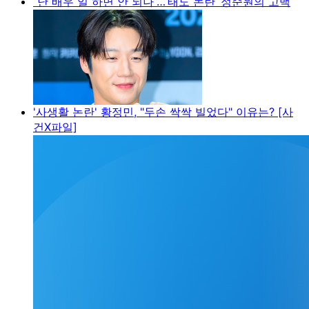
“난 배우 일 하면 안 되나”…‘태도 논란’ 정준원의 고백
'사생활 논란' 황정민, "두손 싹싹 빌었다" 이유는? [사
건X파일]