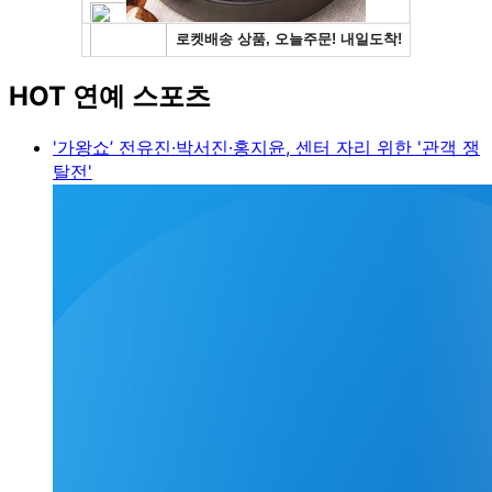
HOT 연예 스포츠
'가왕쇼’ 전유진·박서진·홍지윤, 센터 자리 위한 '관객 쟁
탈전'