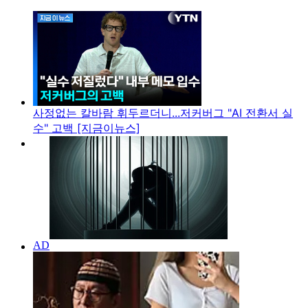
사정없는 칼바람 휘두르더니...저커버그 "AI 전환서 실
수" 고백 [지금이뉴스]