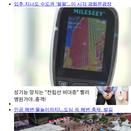
입추 지나도 수도권 '펄펄'…이 시각 광화문광장
인공 해변·물놀이까지!…도심 속 해변 축제, 발길