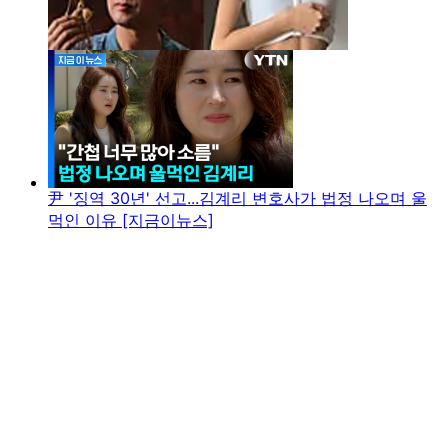
尹 '징역 30년' 선고...김계리 변호사가 법정 나오며 울
먹인 이유 [지금이뉴스]