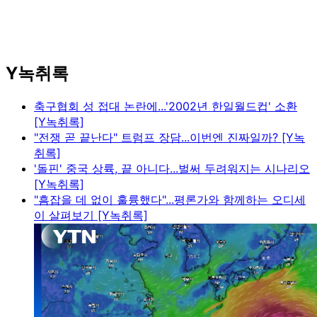
Y녹취록
축구협회 성 접대 논란에...'2002년 한일월드컵' 소환
[Y녹취록]
"전쟁 곧 끝난다" 트럼프 장담...이번엔 진짜일까? [Y녹
취록]
'돌핀' 중국 상륙, 끝 아니다...벌써 두려워지는 시나리오
[Y녹취록]
"흠잡을 데 없이 훌륭했다"...평론가와 함께하는 오디세
이 살펴보기 [Y녹취록]