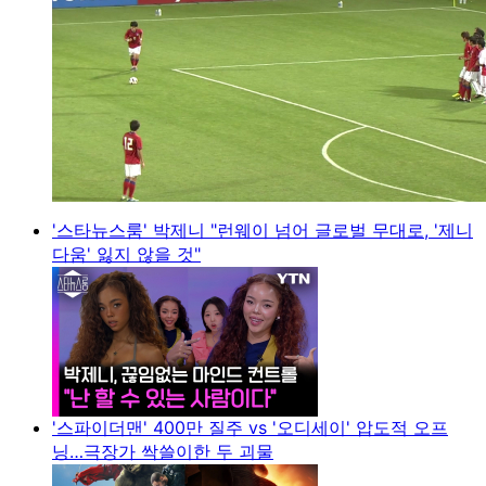
'스타뉴스룸' 박제니 "런웨이 넘어 글로벌 무대로, '제니
다움' 잃지 않을 것"
'스파이더맨' 400만 질주 vs '오디세이' 압도적 오프
닝…극장가 싹쓸이한 두 괴물