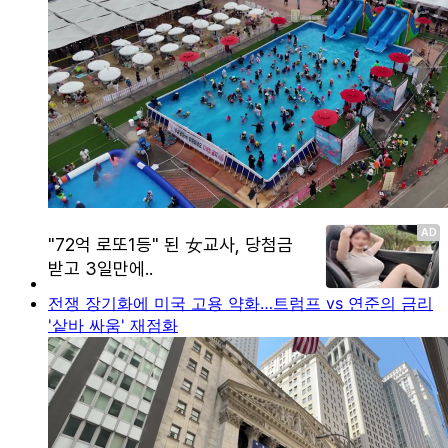
전쟁 장기화에 미국 고용 약화…트럼프 vs 연준의 금리
'샅바 싸움' 재점화