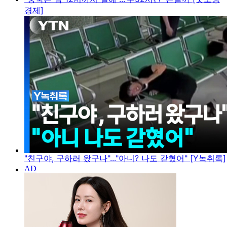
경제]
"친구야, 구하러 왔구나"..."아니? 나도 갇혔어" [Y녹취록]