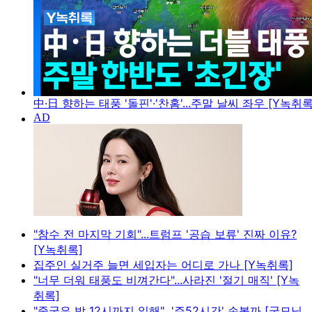
中·日 향하는 태풍 '돌핀'·'찬홈'...주말 날씨 좌우 [Y녹취록
"참수 전 마지막 기회"...트럼프 '공습 보류' 진짜 이유?
[Y녹취록]
집주인 실거주 늘면 세입자는 어디로 가나 [Y녹취록]
"너무 더워 태풍도 비껴간다"...사라진 '절기 매직' [Y녹
취록]
"중국은 밤 12시까지 일해"...'주52시간' 손볼까 [굿모닝