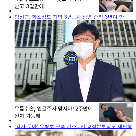
임성근, 항소심도 징역 3년…채 상병 순직 3년여 만
'감사 무마' 유병호 구속 기소…전 교정본부장도 재판행