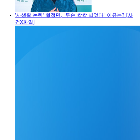
'사생활 논란' 황정민, "두손 싹싹 빌었다" 이유는? [사
건X파일]