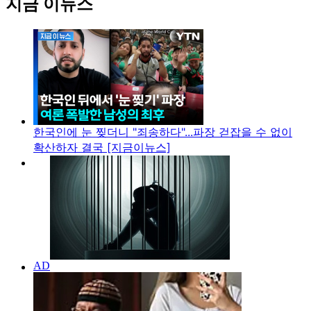
지금 이뉴스
한국인에 눈 찢더니 "죄송하다"...파장 걷잡을 수 없이
확산하자 결국 [지금이뉴스]