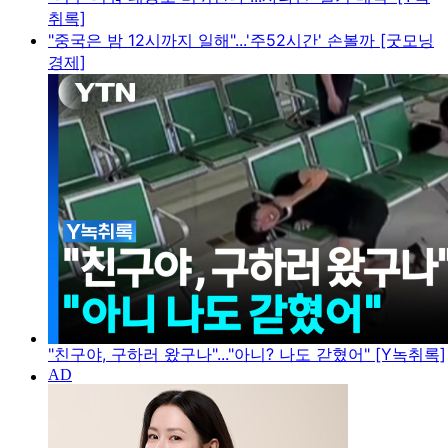
취록]
"중국은 밤 12시까지 일해"...'주52시간' 손볼까 [굿모닝
경제]
"친구야, 구하러 왔구나"..."아니? 나도 갇혔어" [Y녹취록]