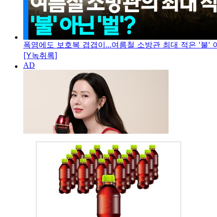
폭염에도 보호복 겹겹이...여름철 소방관 최대 적은 '불' 아
[Y녹취록]