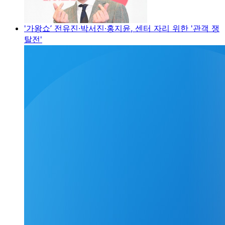
'가왕쇼’ 전유진·박서진·홍지윤, 센터 자리 위한 '관객 쟁
탈전'