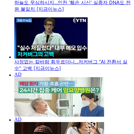
하늘도 무심하시지...인천 '훼손 시신' 실종자 DNA도 전
원 불일치 [지금이뉴스]
사정없는 칼바람 휘두르더니...저커버그 "AI 전환서 실
수" 고백 [지금이뉴스]