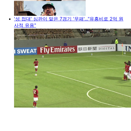
'성 접대' 심판이 맡은 7경기 '무패'..."유흥비로 2억 원
사적 유용"