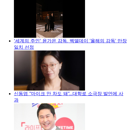
'세계의 주인' 윤가은 감독, 벡델데이 ‘올해의 감독’ 만장
일치 선정
신동엽 “마이크 안 차도 돼”...대학로 소극장 발언에 사
과