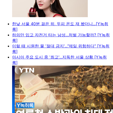
한낮 서울 40분 걸은 뒤, 두피 온도 재 봤더니...[Y녹취
록]
하의만 입고 자전거 타는 남성...처벌 가능할까? [Y녹취
록]
이럴 때 시원한 물 '절대 금지'..."제일 위험하다" [Y녹취
록]
아시아 주요 도시 중 '최고'...지독한 서울 상황 [Y녹취
록]