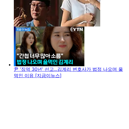
尹 '징역 30년' 선고...김계리 변호사가 법정 나오며 울
먹인 이유 [지금이뉴스]