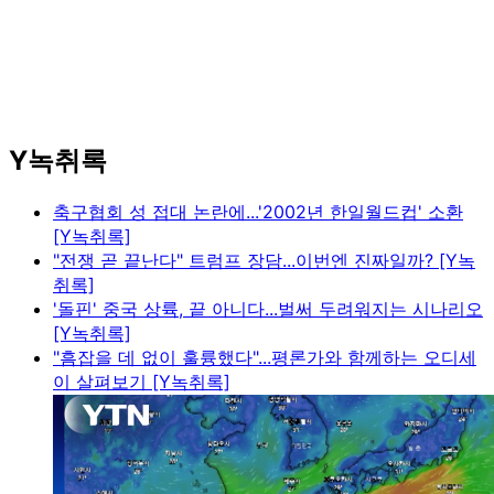
Y녹취록
축구협회 성 접대 논란에...'2002년 한일월드컵' 소환
[Y녹취록]
"전쟁 곧 끝난다" 트럼프 장담...이번엔 진짜일까? [Y녹
취록]
'돌핀' 중국 상륙, 끝 아니다...벌써 두려워지는 시나리오
[Y녹취록]
"흠잡을 데 없이 훌륭했다"...평론가와 함께하는 오디세
이 살펴보기 [Y녹취록]