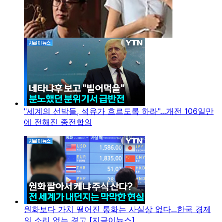
"세계의 선박들, 석유가 흐르도록 하라"...개전 106일만
에 전해진 종전합의
원화보다 가치 떨어진 통화는 사실상 없다...한국 경제
의 소리 없는 경고 [지금이뉴스]