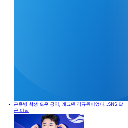
근육병 학생 도운 공익, 개그맨 김규원이었다…SNS 달
군 미담