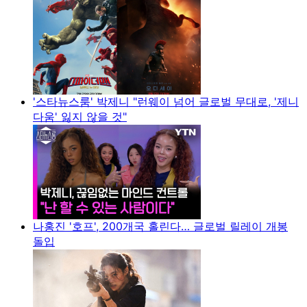
'스타뉴스룸' 박제니 "런웨이 넘어 글로벌 무대로, '제니
다움' 잃지 않을 것"
나홍진 '호프', 200개국 홀린다… 글로벌 릴레이 개봉
돌입