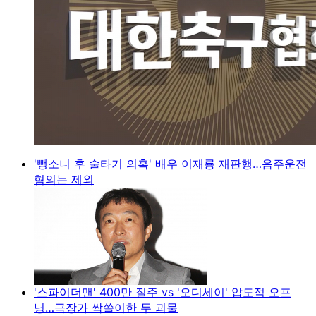
'뺑소니 후 술타기 의혹' 배우 이재룡 재판행…음주운전
혐의는 제외
'스파이더맨' 400만 질주 vs '오디세이' 압도적 오프
닝…극장가 싹쓸이한 두 괴물