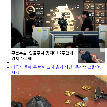
태국서 올해 두 번째 교내 총기 사건…총격범 포함 9명
사망