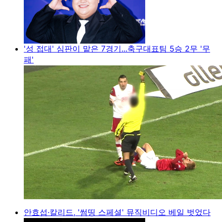
'성 접대' 심판이 맡은 7경기...축구대표팀 5승 2무 '무
패'
안효섭·칼리드, '썸띵 스페셜' 뮤직비디오 베일 벗었다