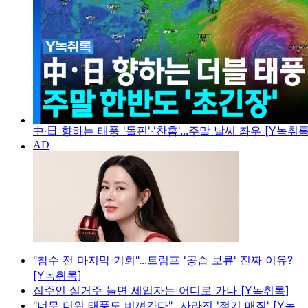
中·日 향하는 태풍 '돌핀'·'찬홈'...주말 날씨 좌우 [Y녹취록
"참수 전 마지막 기회"...트럼프 '공습 보류' 진짜 이유?
[Y녹취록]
집주인 실거주 늘면 세입자는 어디로 가나 [Y녹취록]
"너무 더워 태풍도 비껴간다"...사라진 '절기 매직' [Y녹