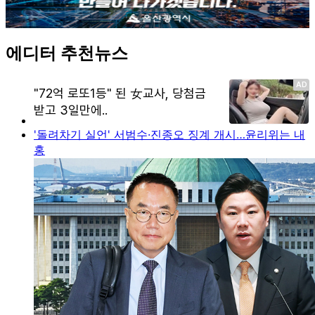
에디터 추천뉴스
'돌려차기 실언' 서범수·진종오 징계 개시…윤리위는 내
홍