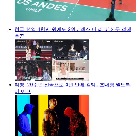
한국 14억 4천만 원에도 2위…‘엑스 더 리그’ 선두 경쟁
후끈
빅뱅, 20주년 신곡으로 4년 만에 컴백…초대형 월드투
어 예고