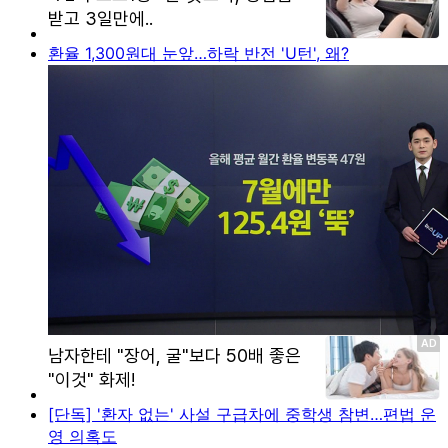
환율 1,300원대 눈앞…하락 반전 'U턴', 왜?
[단독] '환자 없는' 사설 구급차에 중학생 참변…편법 운
영 의혹도