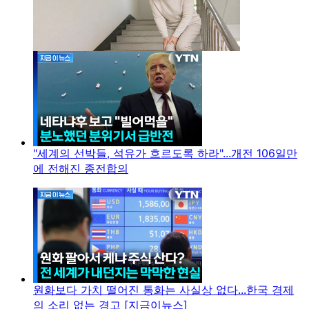
"세계의 선박들, 석유가 흐르도록 하라"...개전 106일만
에 전해진 종전합의
원화보다 가치 떨어진 통화는 사실상 없다...한국 경제
의 소리 없는 경고 [지금이뉴스]