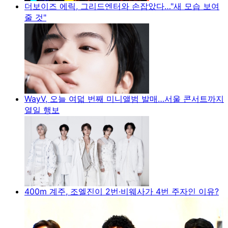
더보이즈 에릭, 그리드엔터와 손잡았다…"새 모습 보여
줄 것"
WayV, 오늘 여덟 번째 미니앨범 발매…서울 콘서트까지
열일 행보
400m 계주, 조엘진이 2번·비웨사가 4번 주자인 이유?