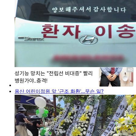
용산 어린이정원 앞 '근조 화환'…무슨 일?