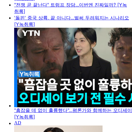
"전쟁 곧 끝난다" 트럼프 장담...이번엔 진짜일까? [Y녹
취록]
'돌핀' 중국 상륙, 끝 아니다...벌써 두려워지는 시나리오
[Y녹취록]
"흠잡을 데 없이 훌륭했다"...평론가와 함께하는 오디세
[Y녹취록]