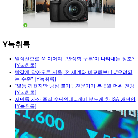
Y녹취록
일직선으로 쭉 이어져...'안정형 구름'이 나타내는 징조?
[Y녹취록]
빨갛게 달아오른 서울, 전 세계와 비교해보니..."우려되
는 수준" [Y녹취록]
"열돔 깨졌지만 방심 불가"...전문가가 본 9월 더위 전망
[Y녹취록]
서민들 자산 증식 수단인데...개미 분노케 한 ISA 개편안
[Y녹취록]