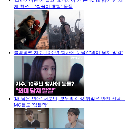
계 휩쓰는 '쌍끌이 흥행' 돌풍
블랙핑크 지수, 10주년 행사에 눈물? “의미 담지 말길”
'내 남은 연애' 서로빈, 모두의 예상 뒤엎은 반전 선택…
MC들도 ‘입틀막’