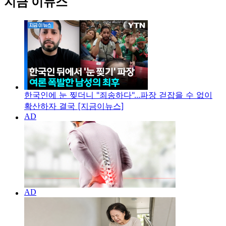
지금 이뉴스
한국인에 눈 찢더니 "죄송하다"...파장 걷잡을 수 없이
확산하자 결국 [지금이뉴스]