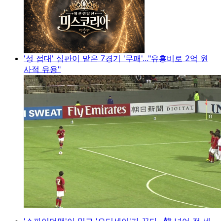
'성 접대' 심판이 맡은 7경기 '무패'..."유흥비로 2억 원
사적 유용"
'스파이더맨'이 밀고 '오디세이'가 끈다…韓 넘어 전 세