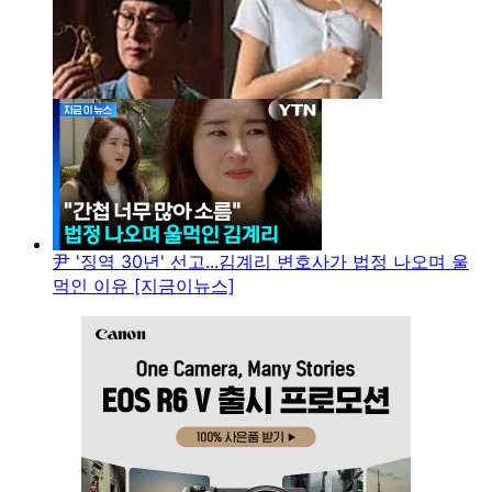
尹 '징역 30년' 선고...김계리 변호사가 법정 나오며 울
먹인 이유 [지금이뉴스]