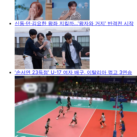
신동·던·김요한 왕좌 지킬까…'왕자와 거지' 반격전 시작
'손서연 23득점' U-17 여자 배구, 이탈리아 꺾고 3연승