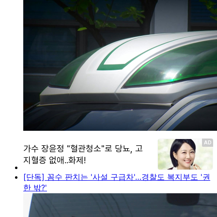
[단독] 꼼수 판치는 '사설 구급차'…경찰도 복지부도 '권
한 밖?'