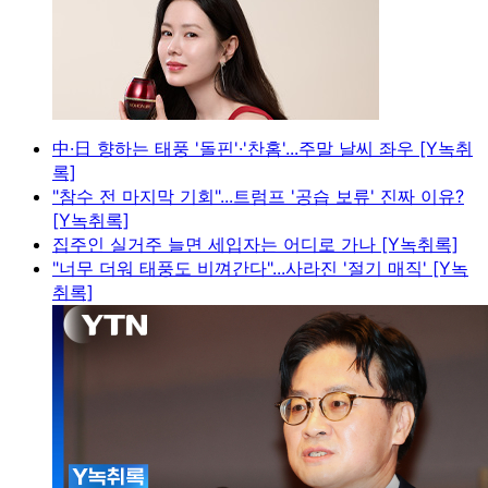
中·日 향하는 태풍 '돌핀'·'찬홈'...주말 날씨 좌우 [Y녹취
록]
"참수 전 마지막 기회"...트럼프 '공습 보류' 진짜 이유?
[Y녹취록]
집주인 실거주 늘면 세입자는 어디로 가나 [Y녹취록]
"너무 더워 태풍도 비껴간다"...사라진 '절기 매직' [Y녹
취록]