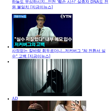
하늘도 무심하시지...인천 '훼손 시신' 실종자 DNA도 전
원 불일치 [지금이뉴스]
사정없는 칼바람 휘두르더니...저커버그 "AI 전환서 실
수" 고백 [지금이뉴스]