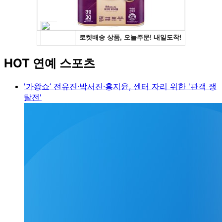
HOT 연예 스포츠
'가왕쇼’ 전유진·박서진·홍지윤, 센터 자리 위한 '관객 쟁
탈전'