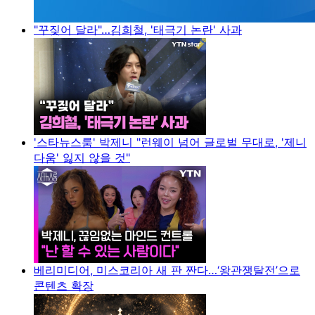
"꾸짖어 달라"…김희철, '태극기 논란' 사과
'스타뉴스룸' 박제니 "런웨이 넘어 글로벌 무대로, '제니
다움' 잃지 않을 것"
베리미디어, 미스코리아 새 판 짠다…‘왕관쟁탈전’으로
콘텐츠 확장