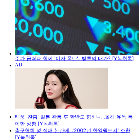
주가 급락과 함께 '이자 폭탄'...빚투의 대가? [Y녹취록]
태풍 '찬홈' 일본 관통 후 한반도 향하나...올해 유독 특
이한 상황 [Y녹취록]
축구협회 성 접대 논란에...'2002년 한일월드컵' 소환
[Y녹취록]