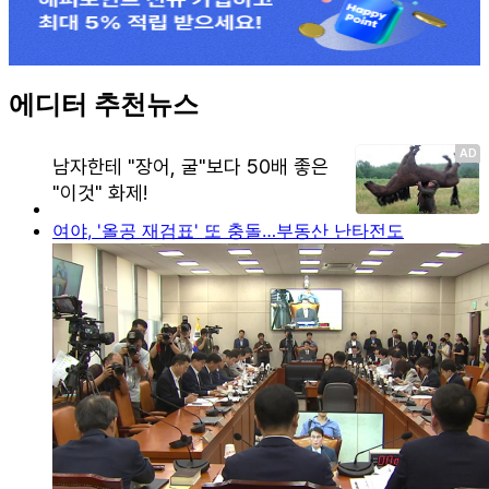
에디터 추천뉴스
여야, '올공 재검표' 또 충돌…부동산 난타전도