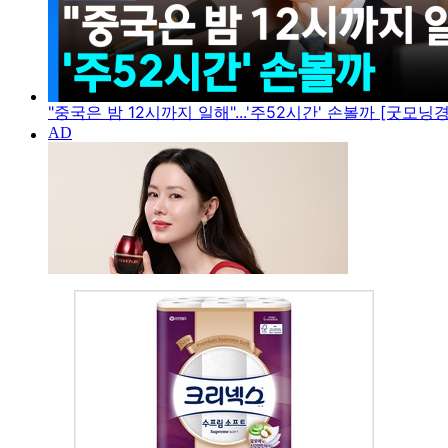
"중국은 밤 12시까지 일해"...'주52시간' 손볼까 [굿모닝