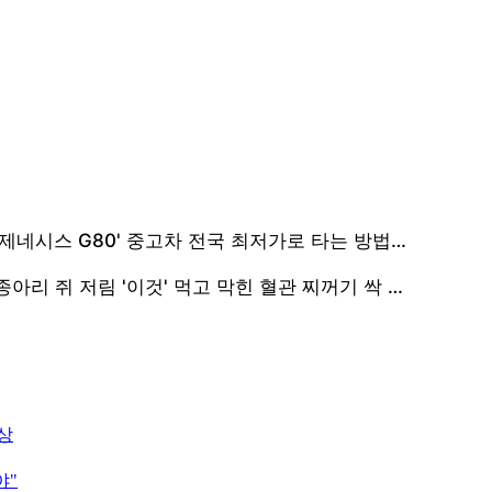
비상
야"