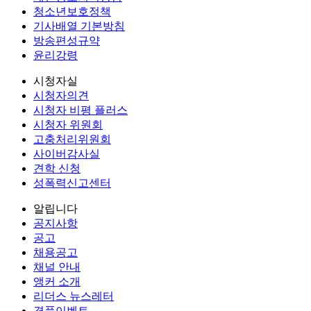
청소년보호정책
기사배열 기본방침
방송편성규약
윤리강령
시청자실
시청자의견
시청자 비평 플러스
시청자 위원회
고충처리위원회
사이버감사실
견학 신청
성폭력신고센터
알립니다
공지사항
공고
채용공고
채널 안내
앵커 소개
리더스 뉴스레터
경품이벤트