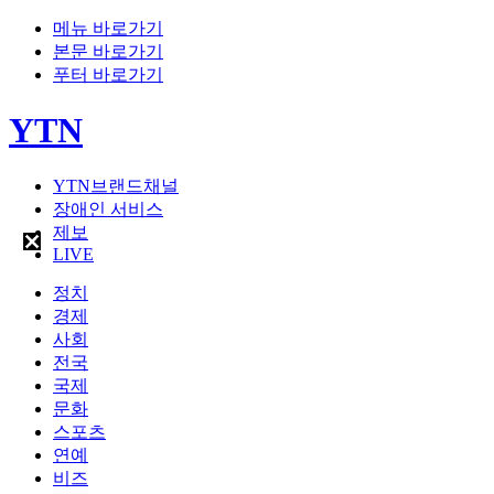
메뉴 바로가기
본문 바로가기
푸터 바로가기
YTN
YTN브랜드채널
장애인 서비스
제보
LIVE
정치
경제
사회
전국
국제
문화
스포츠
연예
비즈