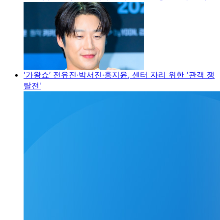
'가왕쇼’ 전유진·박서진·홍지윤, 센터 자리 위한 '관객 쟁
탈전'