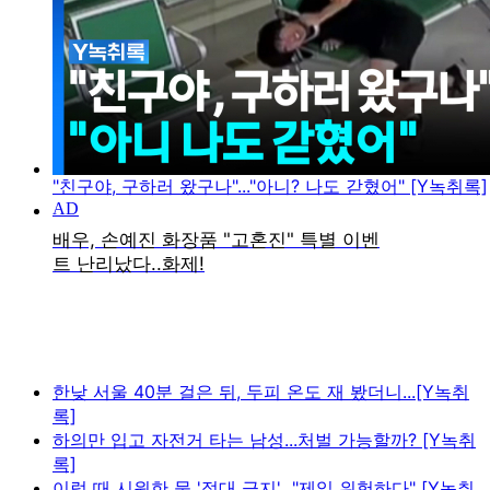
"친구야, 구하러 왔구나"..."아니? 나도 갇혔어" [Y녹취록]
한낮 서울 40분 걸은 뒤, 두피 온도 재 봤더니...[Y녹취
록]
하의만 입고 자전거 타는 남성...처벌 가능할까? [Y녹취
록]
이럴 때 시원한 물 '절대 금지'..."제일 위험하다" [Y녹취