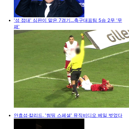
'성 접대' 심판이 맡은 7경기...축구대표팀 5승 2무 '무
패'
안효섭·칼리드, '썸띵 스페셜' 뮤직비디오 베일 벗었다