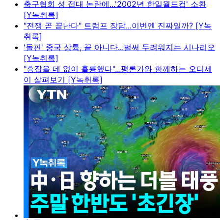
축구협회 성 접대 논란에...'2002년 한일월드컵' 소환
[Y녹취록]
"전쟁 곧 끝난다" 트럼프 장담...이번엔 진짜일까? [Y녹
취록]
'돌핀' 중국 상륙, 끝 아니다...벌써 두려워지는 시나리오
[Y녹취록]
"흠잡을 데 없이 훌륭했다"...평론가와 함께하는 오디세
이 살펴보기 [Y녹취록]