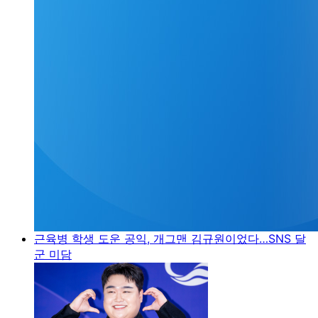
근육병 학생 도운 공익, 개그맨 김규원이었다…SNS 달
군 미담