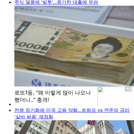
주식 열풍에 '빚투'…증가한 대출에 우려
전쟁 장기화에 미국 고용 약화…트럼프 vs 연준의 금리
'샅바 싸움' 재점화