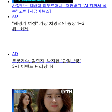
사정없는 칼바람 휘두르더니...저커버그 "AI 전환서 실
수" 고백 [지금이뉴스]