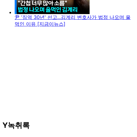
尹 '징역 30년' 선고...김계리 변호사가 법정 나오며 울
먹인 이유 [지금이뉴스]
Y녹취록