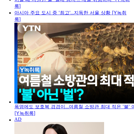
록]
아시아 주요 도시 중 '최고'...지독한 서울 상황 [Y녹취
록]
폭염에도 보호복 겹겹이...여름철 소방관 최대 적은 '불' 아
[Y녹취록]