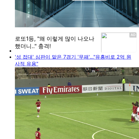
'성 접대' 심판이 맡은 7경기 '무패'…"유흥비로 2억 원
사적 유용"