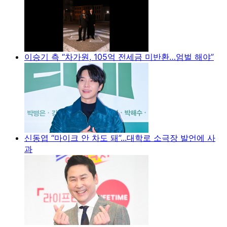
이승기 측 “차가원, 105억 전세금 미반환…엄벌 해야”
신동엽 “마이크 안 차도 돼”...대학로 소극장 발언에 사
과