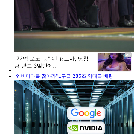
"엔비디아를 잡아라"…구글 286조 역대급 베팅