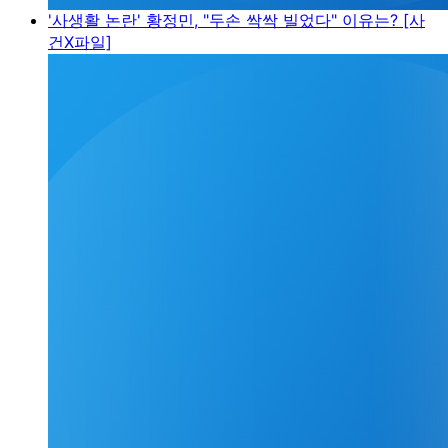
'사생활 논란' 황정민, "두손 싹싹 빌었다" 이유는? [사
건X파일]