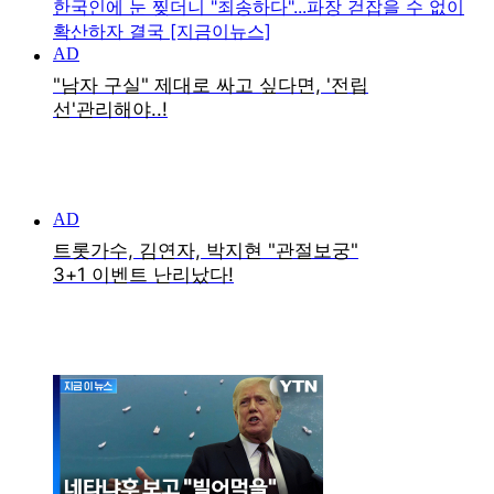
한국인에 눈 찢더니 "죄송하다"...파장 걷잡을 수 없이
확산하자 결국 [지금이뉴스]