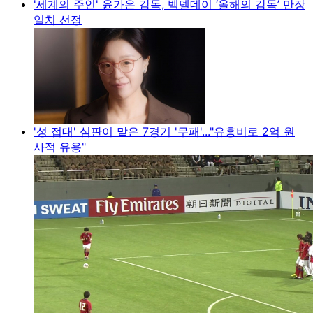
'세계의 주인' 윤가은 감독, 벡델데이 ‘올해의 감독’ 만장
일치 선정
'성 접대' 심판이 맡은 7경기 '무패'..."유흥비로 2억 원
사적 유용"