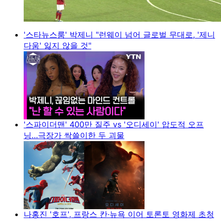
'스타뉴스룸' 박제니 "런웨이 넘어 글로벌 무대로, '제니
다움' 잃지 않을 것"
'스파이더맨' 400만 질주 vs '오디세이' 압도적 오프
닝…극장가 싹쓸이한 두 괴물
나홍진 '호프', 프랑스 칸·뉴욕 이어 토론토 영화제 초청