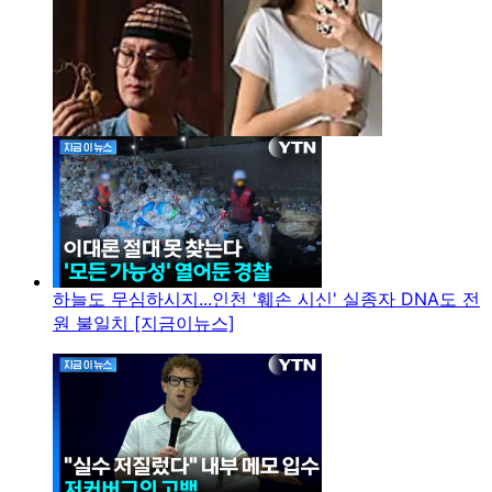
하늘도 무심하시지...인천 '훼손 시신' 실종자 DNA도 전
원 불일치 [지금이뉴스]