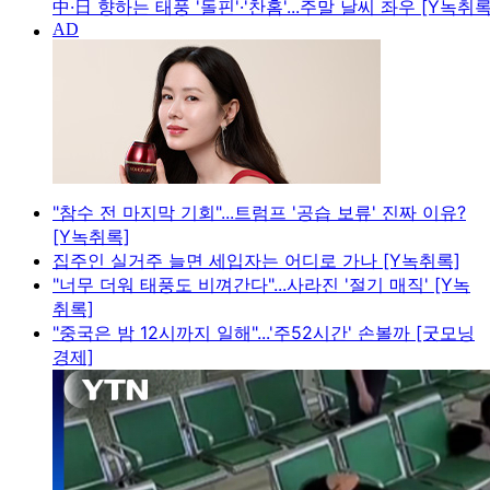
中·日 향하는 태풍 '돌핀'·'찬홈'...주말 날씨 좌우 [Y녹취록
"참수 전 마지막 기회"...트럼프 '공습 보류' 진짜 이유?
[Y녹취록]
집주인 실거주 늘면 세입자는 어디로 가나 [Y녹취록]
"너무 더워 태풍도 비껴간다"...사라진 '절기 매직' [Y녹
취록]
"중국은 밤 12시까지 일해"...'주52시간' 손볼까 [굿모닝
경제]