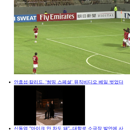
안효섭·칼리드, '썸띵 스페셜' 뮤직비디오 베일 벗었다
신동엽 “마이크 안 차도 돼”...대학로 소극장 발언에 사