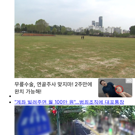
"계좌 빌려주면 월 100만 원"…범죄조직에 대포통장