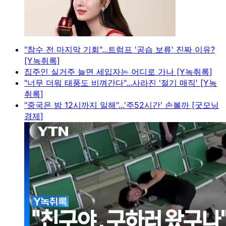
"참수 전 마지막 기회"...트럼프 '공습 보류' 진짜 이유?
[Y녹취록]
집주인 실거주 늘면 세입자는 어디로 가나 [Y녹취록]
"너무 더워 태풍도 비껴간다"...사라진 '절기 매직' [Y녹
취록]
"중국은 밤 12시까지 일해"...'주52시간' 손볼까 [굿모닝
경제]