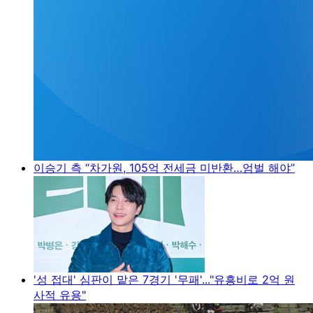
이승기 측 “차가원, 105억 전세금 미반환…엄벌 해야”
'성 접대' 심판이 맡은 7경기 '무패'..."유흥비로 2억 원
사적 유용"