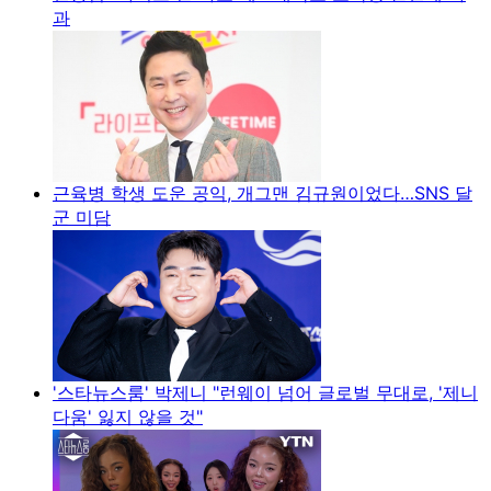
과
근육병 학생 도운 공익, 개그맨 김규원이었다…SNS 달
군 미담
'스타뉴스룸' 박제니 "런웨이 넘어 글로벌 무대로, '제니
다움' 잃지 않을 것"