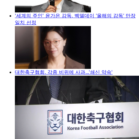
'세계의 주인' 윤가은 감독, 벡델데이 ‘올해의 감독’ 만장
일치 선정
대한축구협회, 각종 비위에 사과...'쇄신 약속'