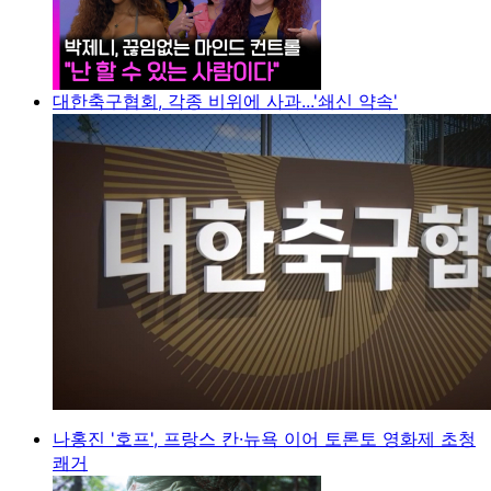
대한축구협회, 각종 비위에 사과...'쇄신 약속'
나홍진 '호프', 프랑스 칸·뉴욕 이어 토론토 영화제 초청
쾌거