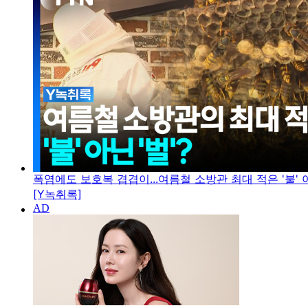
폭염에도 보호복 겹겹이...여름철 소방관 최대 적은 '불' 아
[Y녹취록]