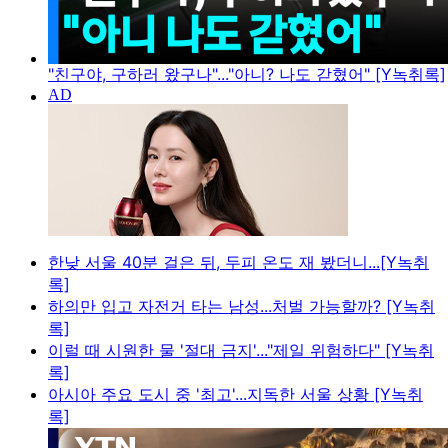
"친구야, 구하러 왔구나"..."아니? 나도 갇혔어" [Y녹취록]
한낮 서울 40분 걸은 뒤, 두피 온도 재 봤더니...[Y녹취
록]
하의만 입고 자전거 타는 남성...처벌 가능할까? [Y녹취
록]
이럴 때 시원한 물 '절대 금지'..."제일 위험하다" [Y녹취
록]
아시아 주요 도시 중 '최고'...지독한 서울 상황 [Y녹취
록]