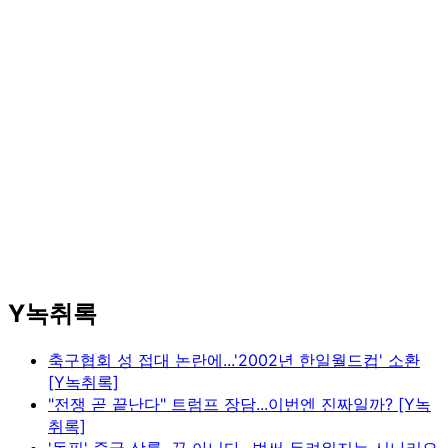
Y녹취록
축구협회 성 접대 논란에...'2002년 한일월드컵' 소환
[Y녹취록]
"전쟁 곧 끝난다" 트럼프 장담...이번엔 진짜일까? [Y녹
취록]