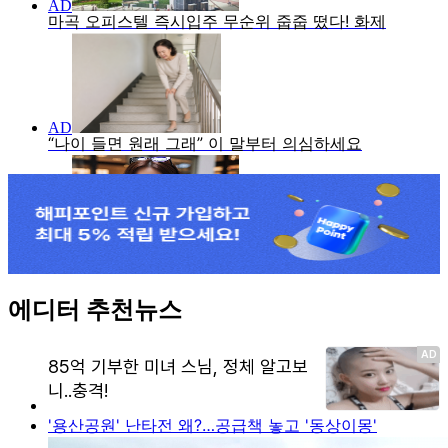
에디터 추천뉴스
'용산공원' 난타전 왜?…공급책 놓고 '동상이몽'