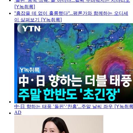
'돌핀' 중국 상륙, 끝 아니다...벌써 두려워지는 시나리오
[Y녹취록]
"흠잡을 데 없이 훌륭했다"...평론가와 함께하는 오디세
이 살펴보기 [Y녹취록]
中·日 향하는 태풍 '돌핀'·'찬홈'...주말 날씨 좌우 [Y녹취록