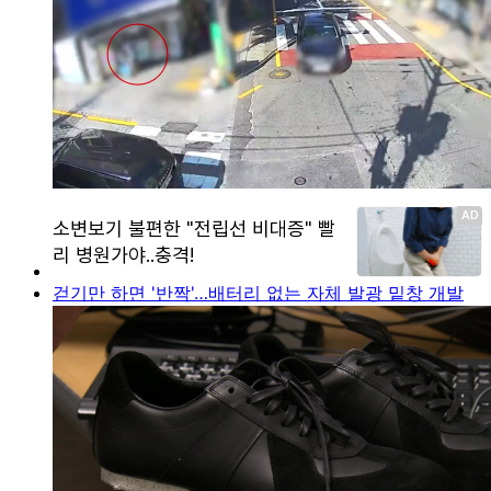
걷기만 하면 '반짝'…배터리 없는 자체 발광 밑창 개발