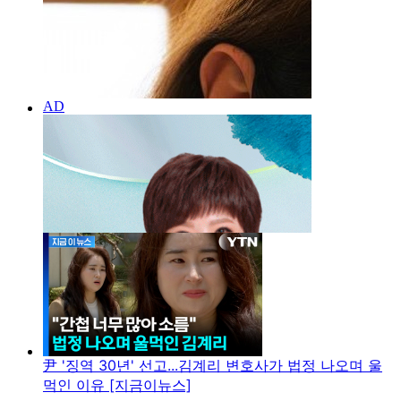
尹 '징역 30년' 선고...김계리 변호사가 법정 나오며 울
먹인 이유 [지금이뉴스]