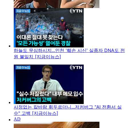
하늘도 무심하시지...인천 '훼손 시신' 실종자 DNA도 전
원 불일치 [지금이뉴스]
사정없는 칼바람 휘두르더니...저커버그 "AI 전환서 실
수" 고백 [지금이뉴스]