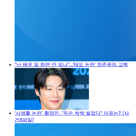
“난 배우 일 하면 안 되나”…‘태도 논란’ 정준원의 고백
'사생활 논란' 황정민, "두손 싹싹 빌었다" 이유는? [사
건X파일]