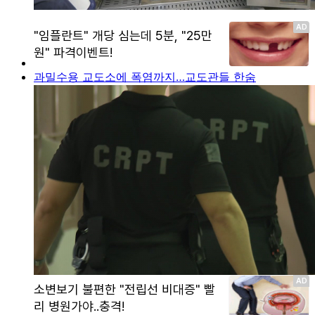
과밀수용 교도소에 폭염까지…교도관들 한숨