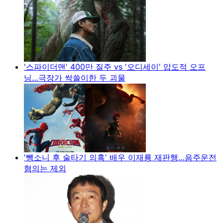
'스파이더맨' 400만 질주 vs '오디세이' 압도적 오프
닝…극장가 싹쓸이한 두 괴물
'뺑소니 후 술타기 의혹' 배우 이재룡 재판행…음주운전
혐의는 제외