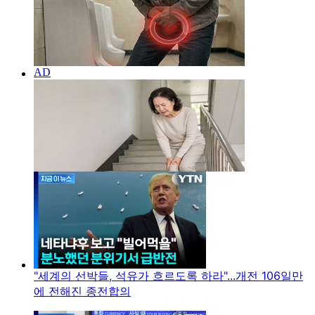
"세계의 선박들, 석유가 흐르도록 하라"...개전 106일만
에 전해진 종전합의