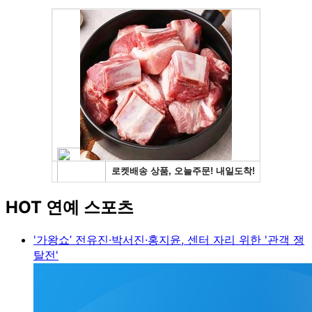
HOT 연예 스포츠
'가왕쇼’ 전유진·박서진·홍지윤, 센터 자리 위한 '관객 쟁
탈전'