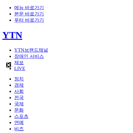
메뉴 바로가기
본문 바로가기
푸터 바로가기
YTN
YTN브랜드채널
장애인 서비스
제보
LIVE
정치
경제
사회
전국
국제
문화
스포츠
연예
비즈