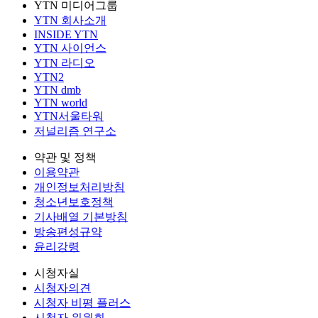
YTN 미디어그룹
YTN 회사소개
INSIDE YTN
YTN 사이언스
YTN 라디오
YTN2
YTN dmb
YTN world
YTN서울타워
저널리즘 연구소
약관 및 정책
이용약관
개인정보처리방침
청소년보호정책
기사배열 기본방침
방송편성규약
윤리강령
시청자실
시청자의견
시청자 비평 플러스
시청자 위원회