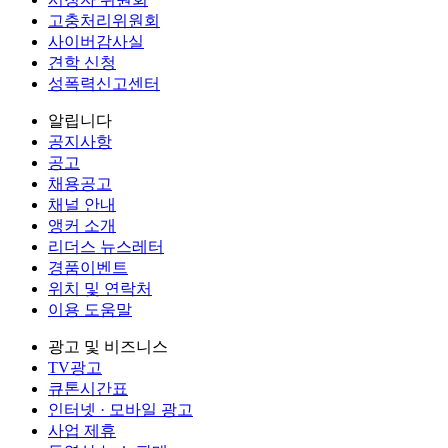
고충처리위원회
사이버감사실
견학 신청
성폭력신고센터
알립니다
공지사항
공고
채용공고
채널 안내
앵커 소개
리더스 뉴스레터
경품이벤트
위치 및 연락처
이용 도움말
광고 및 비즈니스
TV광고
큐톤시간표
인터넷 · 모바일 광고
사업 제휴