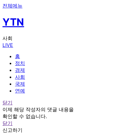
전체메뉴
YTN
사회
LIVE
홈
정치
경제
사회
국제
연예
닫기
이제 해당 작성자의 댓글 내용을
확인할 수 없습니다.
닫기
신고하기