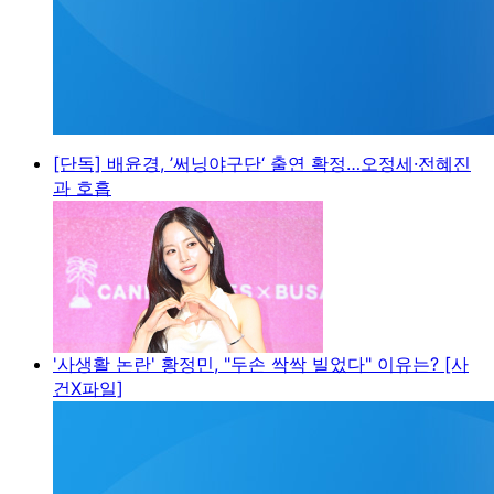
[단독] 배윤경, ’써닝야구단‘ 출연 확정…오정세·전혜진
과 호흡
'사생활 논란' 황정민, "두손 싹싹 빌었다" 이유는? [사
건X파일]