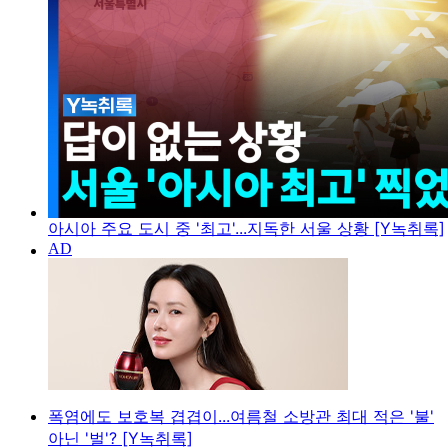
아시아 주요 도시 중 '최고'...지독한 서울 상황 [Y녹취록]
폭염에도 보호복 겹겹이...여름철 소방관 최대 적은 '불'
아닌 '벌'? [Y녹취록]