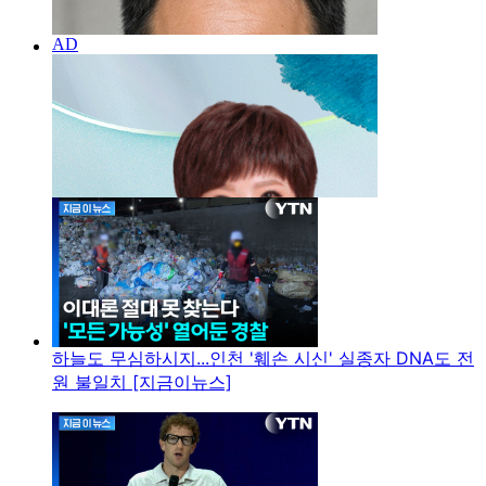
하늘도 무심하시지...인천 '훼손 시신' 실종자 DNA도 전
원 불일치 [지금이뉴스]