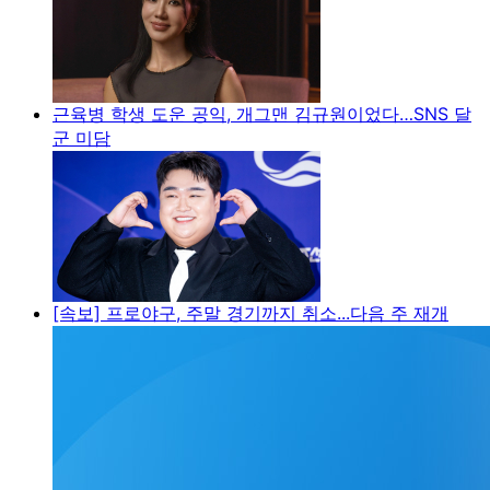
근육병 학생 도운 공익, 개그맨 김규원이었다…SNS 달
군 미담
[속보] 프로야구, 주말 경기까지 취소...다음 주 재개