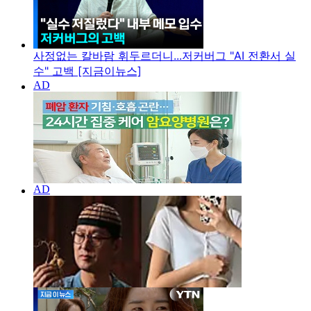
사정없는 칼바람 휘두르더니...저커버그 "AI 전환서 실
수" 고백 [지금이뉴스]