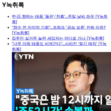
Y녹취록
中·日 향하는 태풍 '돌핀'·'찬홈'...주말 날씨 좌우 [Y녹취
록]
"참수 전 마지막 기회"...트럼프 '공습 보류' 진짜 이유?
[Y녹취록]
집주인 실거주 늘면 세입자는 어디로 가나 [Y녹취록]
"너무 더워 태풍도 비껴간다"...사라진 '절기 매직' [Y녹
취록]