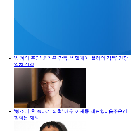
'세계의 주인' 윤가은 감독, 벡델데이 ‘올해의 감독’ 만장
일치 선정
'뺑소니 후 술타기 의혹' 배우 이재룡 재판행…음주운전
혐의는 제외