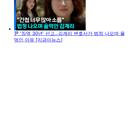
尹 '징역 30년' 선고...김계리 변호사가 법정 나오며 울
먹인 이유 [지금이뉴스]