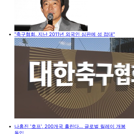
"축구협회, 지난 2011년 외국인 심판에 성 접대"
나홍진 '호프', 200개국 홀린다… 글로벌 릴레이 개봉
돌입