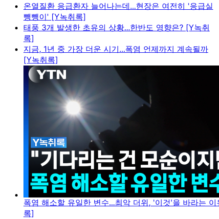
온열질환 응급환자 늘어나는데...현장은 여전히 '응급실
뺑뺑이' [Y녹취록]
태풍 3개 발생한 초유의 상황...한반도 영향은? [Y녹취
록]
지금, 1년 중 가장 더운 시기...폭염 언제까지 계속될까
[Y녹취록]
폭염 해소할 유일한 변수...최악 더위, '이것'을 바라는 이
록]