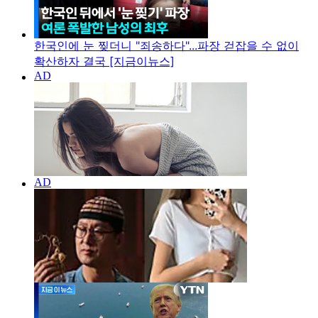
한국인에 눈 찢더니 "죄송하다"...파장 걷잡을 수 없이
확산하자 결국 [지금이뉴스]