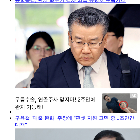
구윤철 '대출 완화' 주장에 "핀셋 지원 고민 중…조만간
대책"