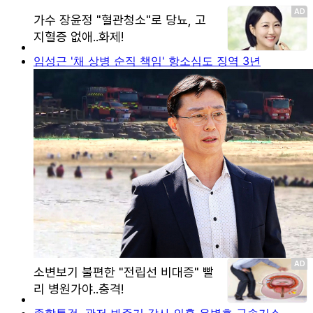
임성근 '채 상병 순직 책임' 항소심도 징역 3년
종합특검, 관저 봐주기 감사 의혹 유병호 구속기소