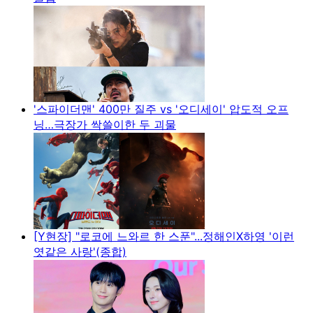
'스파이더맨' 400만 질주 vs '오디세이' 압도적 오프
닝…극장가 싹쓸이한 두 괴물
[Y현장] "로코에 느와르 한 스푼"...정해인X하영 '이런
엿같은 사랑'(종합)