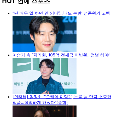
HOT 연예 스포츠
“난 배우 일 하면 안 되나”…‘태도 논란’ 정준원의 고백
이승기 측 “차가원, 105억 전세금 미반환…엄벌 해야”
[인터뷰] 엄정화 "'오케이 마담2', 눈물 날 만큼 소중한
작품…절박하게 해냈다"(종합)