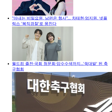
"아내는 비밀요원, 남편은 형사"… 차태현·엄지원, 넷플
릭스 '복직경찰'로 뭉친다
월드컵 졸전·국회 청문회·압수수색까지...'쑥대밭' 된 축
구협회