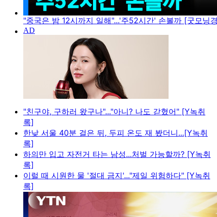
"중국은 밤 12시까지 일해"...'주52시간' 손볼까 [굿모닝
"친구야, 구하러 왔구나"..."아니? 나도 갇혔어" [Y녹취
록]
한낮 서울 40분 걸은 뒤, 두피 온도 재 봤더니...[Y녹취
록]
하의만 입고 자전거 타는 남성...처벌 가능할까? [Y녹취
록]
이럴 때 시원한 물 '절대 금지'..."제일 위험하다" [Y녹취
록]