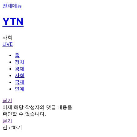
전체메뉴
YTN
사회
LIVE
홈
정치
경제
사회
국제
연예
닫기
이제 해당 작성자의 댓글 내용을
확인할 수 없습니다.
닫기
신고하기