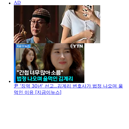
尹 '징역 30년' 선고...김계리 변호사가 법정 나오며 울
먹인 이유 [지금이뉴스]