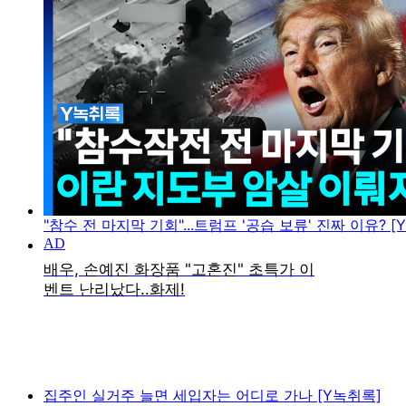
"참수 전 마지막 기회"...트럼프 '공습 보류' 진짜 이유? [
집주인 실거주 늘면 세입자는 어디로 가나 [Y녹취록]