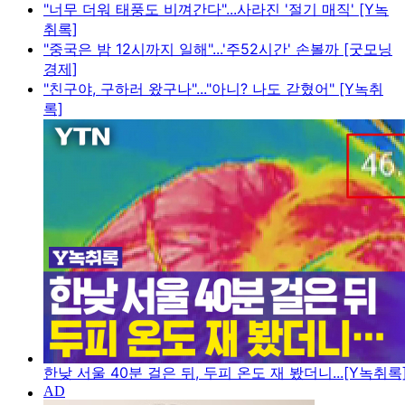
"너무 더워 태풍도 비껴간다"...사라진 '절기 매직' [Y녹
취록]
"중국은 밤 12시까지 일해"...'주52시간' 손볼까 [굿모닝
경제]
"친구야, 구하러 왔구나"..."아니? 나도 갇혔어" [Y녹취
록]
한낮 서울 40분 걸은 뒤, 두피 온도 재 봤더니...[Y녹취록