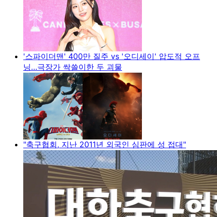
'스파이더맨' 400만 질주 vs '오디세이' 압도적 오프
닝…극장가 싹쓸이한 두 괴물
"축구협회, 지난 2011년 외국인 심판에 성 접대"