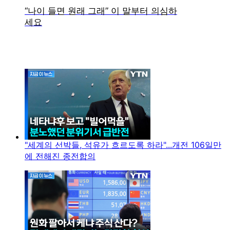
"세계의 선박들, 석유가 흐르도록 하라"...개전 106일만
에 전해진 종전합의