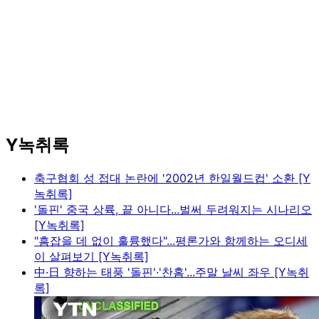
Y녹취록
축구협회 성 접대 논란에 '2002년 한일월드컵' 소환 [Y
녹취록]
'돌핀' 중국 상륙, 끝 아니다...벌써 두려워지는 시나리오
[Y녹취록]
"흠잡을 데 없이 훌륭했다"...평론가와 함께하는 오디세
이 살펴보기 [Y녹취록]
中·日 향하는 태풍 '돌핀'·'찬홈'...주말 날씨 좌우 [Y녹취
록]