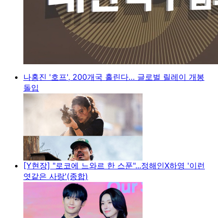
나홍진 '호프', 200개국 홀린다… 글로벌 릴레이 개봉
돌입
[Y현장] "로코에 느와르 한 스푼"...정해인X하영 '이런
엿같은 사랑'(종합)