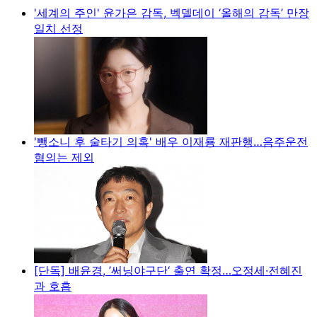
'세계의 주인' 윤가은 감독, 벡델데이 ‘올해의 감독’ 만장
일치 선정
'뺑소니 후 술타기 의혹' 배우 이재룡 재판행…음주운전
혐의는 제외
[단독] 배윤경, ’써닝야구단‘ 출연 확정…오정세·전혜진
과 호흡