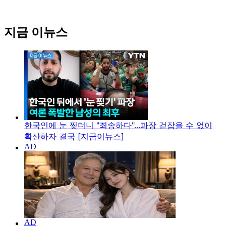
지금 이뉴스
한국인에 눈 찢더니 "죄송하다"...파장 걷잡을 수 없이
확산하자 결국 [지금이뉴스]