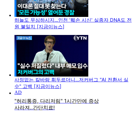
하늘도 무심하시지...인천 '훼손 시신' 실종자 DNA도 전
원 불일치 [지금이뉴스]
사정없는 칼바람 휘두르더니...저커버그 "AI 전환서 실
수" 고백 [지금이뉴스]