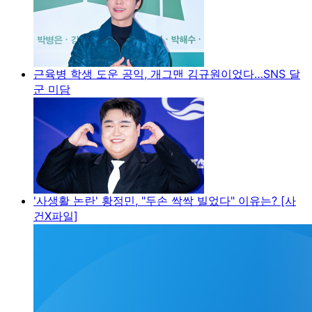
근육병 학생 도운 공익, 개그맨 김규원이었다…SNS 달
군 미담
'사생활 논란' 황정민, "두손 싹싹 빌었다" 이유는? [사
건X파일]