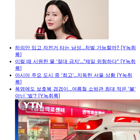
하의만 입고 자전거 타는 남성...처벌 가능할까? [Y녹취
록]
이럴 때 시원한 물 '절대 금지'..."제일 위험하다" [Y녹취
록]
아시아 주요 도시 중 '최고'...지독한 서울 상황 [Y녹취
록]
폭염에도 보호복 겹겹이...여름철 소방관 최대 적은 '불'
아닌 '벌'? [Y녹취록]