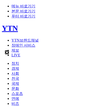
메뉴 바로가기
본문 바로가기
푸터 바로가기
YTN
YTN브랜드채널
장애인 서비스
제보
LIVE
정치
경제
사회
전국
국제
문화
스포츠
연예
비즈