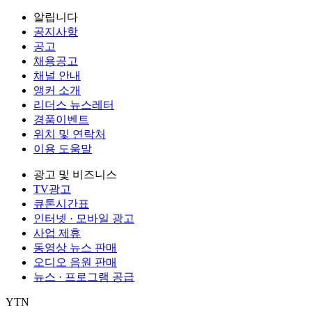
알립니다
공지사항
공고
채용공고
채널 안내
앵커 소개
리더스 뉴스레터
경품이벤트
위치 및 연락처
이용 도움말
광고 및 비즈니스
TV광고
큐톤시간표
인터넷 · 모바일 광고
사업 제휴
동영상 뉴스 판매
오디오 음원 판매
뉴스 · 프로그램 공급
YTN