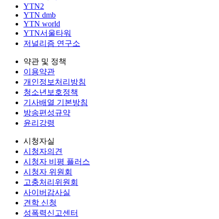
YTN2
YTN dmb
YTN world
YTN서울타워
저널리즘 연구소
약관 및 정책
이용약관
개인정보처리방침
청소년보호정책
기사배열 기본방침
방송편성규약
윤리강령
시청자실
시청자의견
시청자 비평 플러스
시청자 위원회
고충처리위원회
사이버감사실
견학 신청
성폭력신고센터