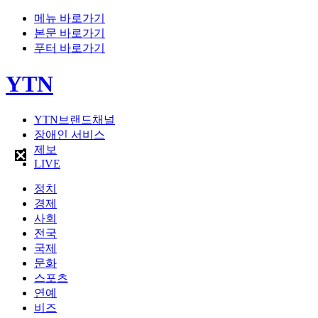
메뉴 바로가기
본문 바로가기
푸터 바로가기
YTN
YTN브랜드채널
장애인 서비스
제보
LIVE
정치
경제
사회
전국
국제
문화
스포츠
연예
비즈