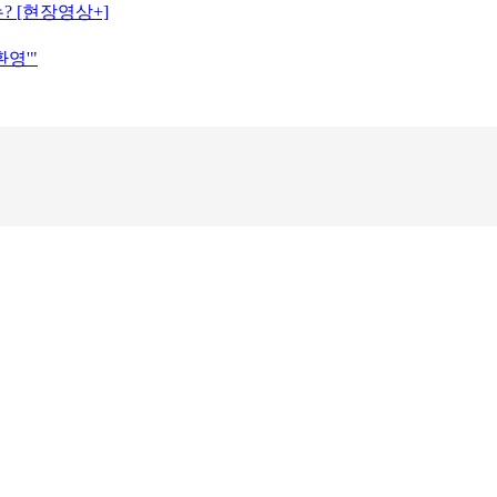
? [현장영상+]
영'"