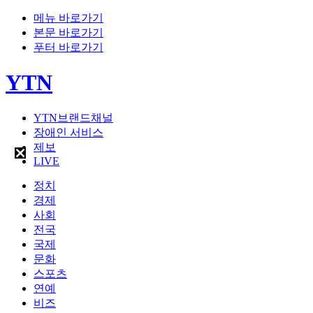
메뉴 바로가기
본문 바로가기
푸터 바로가기
YTN
YTN브랜드채널
장애인 서비스
제보
LIVE
정치
경제
사회
전국
국제
문화
스포츠
연예
비즈