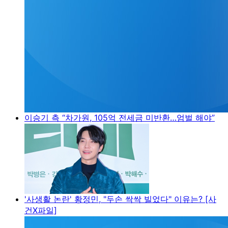
이승기 측 “차가원, 105억 전세금 미반환…엄벌 해야”
'사생활 논란' 황정민, "두손 싹싹 빌었다" 이유는? [사
건X파일]