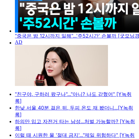
"중국은 밤 12시까지 일해"...'주52시간' 손볼까 [굿모닝
"친구야, 구하러 왔구나"..."아니? 나도 갇혔어" [Y녹취
록]
한낮 서울 40분 걸은 뒤, 두피 온도 재 봤더니...[Y녹취
록]
하의만 입고 자전거 타는 남성...처벌 가능할까? [Y녹취
록]
이럴 때 시원한 물 '절대 금지'..."제일 위험하다" [Y녹취