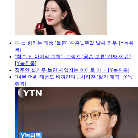
中·日 향하는 태풍 '돌핀'·'찬홈'...주말 날씨 좌우 [Y녹취
록]
"참수 전 마지막 기회"...트럼프 '공습 보류' 진짜 이유?
[Y녹취록]
집주인 실거주 늘면 세입자는 어디로 가나 [Y녹취록]
"너무 더워 태풍도 비껴간다"...사라진 '절기 매직' [Y녹
취록]