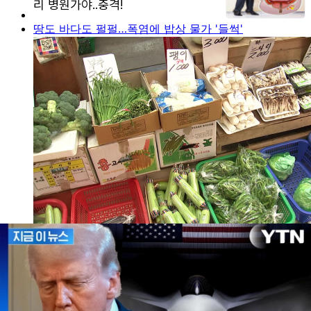
땅도 바다도 펄펄…폭염에 밥상 물가 '들썩'
실시간 정보
AD