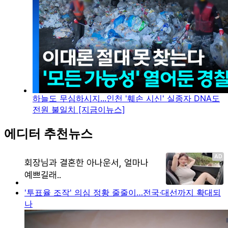
하늘도 무심하시지...인천 '훼손 시신' 실종자 DNA도
전원 불일치 [지금이뉴스]
에디터 추천뉴스
'투표율 조작' 의심 정황 줄줄이…전국·대선까지 확대되
나