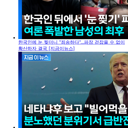
한국인에 눈 찢더니 "죄송하다"...파장 걷잡을 수 없이
확산하자 결국 [지금이뉴스]