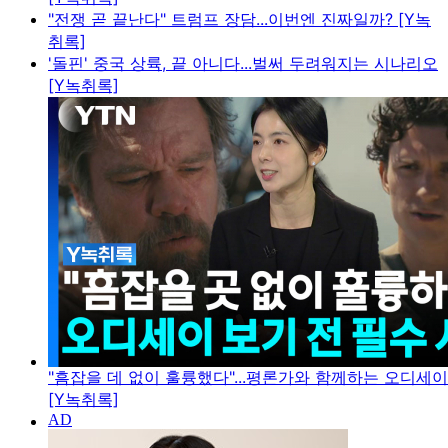
"전쟁 곧 끝난다" 트럼프 장담...이번엔 진짜일까? [Y녹
취록]
'돌핀' 중국 상륙, 끝 아니다...벌써 두려워지는 시나리오
[Y녹취록]
"흠잡을 데 없이 훌륭했다"...평론가와 함께하는 오디세
[Y녹취록]