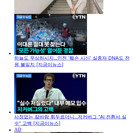
하늘도 무심하시지...인천 '훼손 시신' 실종자 DNA도 전
원 불일치 [지금이뉴스]
사정없는 칼바람 휘두르더니...저커버그 "AI 전환서 실
수" 고백 [지금이뉴스]