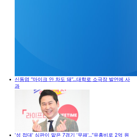
신동엽 “마이크 안 차도 돼”...대학로 소극장 발언에 사
과
'성 접대' 심판이 맡은 7경기 '무패'..."유흥비로 2억 원