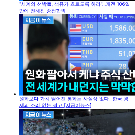
"세계의 선박들, 석유가 흐르도록 하라"...개전 106일
만에 전해진 종전합의
원화보다 가치 떨어진 통화는 사실상 없다...한국 경
제의 소리 없는 경고 [지금이뉴스]