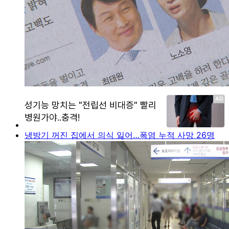
냉방기 꺼진 집에서 의식 잃어…폭염 누적 사망 26명