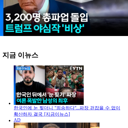
지금 이뉴스
한국인에 눈 찢더니 "죄송하다"...파장 걷잡을 수 없이
확산하자 결국 [지금이뉴스]