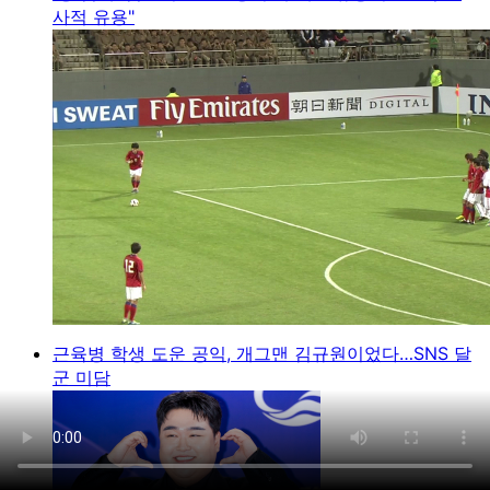
사적 유용"
근육병 학생 도운 공익, 개그맨 김규원이었다…SNS 달
군 미담