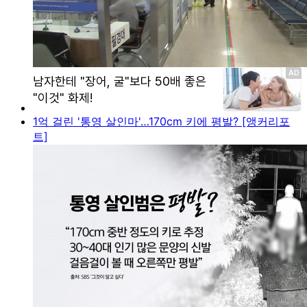
1억 걸린 '통영 살인마'…170cm 키에 평발? [앵커리포
트]