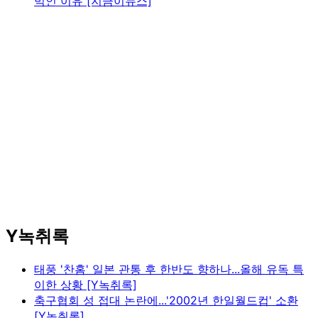
먹인 이유 [지금이뉴스]
Y녹취록
태풍 '찬홈' 일본 관통 후 한반도 향하나...올해 유독 특
이한 상황 [Y녹취록]
축구협회 성 접대 논란에...'2002년 한일월드컵' 소환
[Y녹취록]