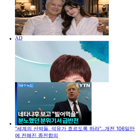
"세계의 선박들, 석유가 흐르도록 하라"...개전 106일만
에 전해진 종전합의