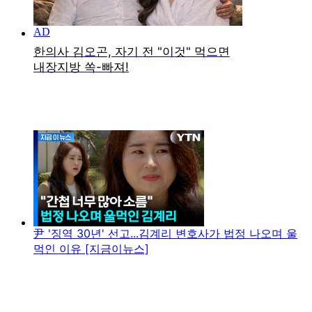
尹 '징역 30년' 선고...김계리 변호사가 법정 나오며 울
먹인 이유 [지금이뉴스]