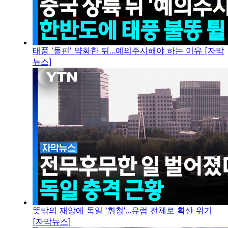
태풍 '돌핀' 약화한 뒤...예의주시해야 하는 이유 [자막
뉴스]
뜻밖의 재앙에 독일 '휘청'...유럽 전체로 확산 위기
[자막뉴스]