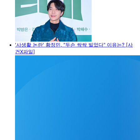
'사생활 논란' 황정민, "두손 싹싹 빌었다" 이유는? [사
건X파일]