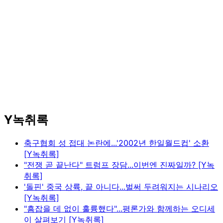
Y녹취록
축구협회 성 접대 논란에...'2002년 한일월드컵' 소환
[Y녹취록]
"전쟁 곧 끝난다" 트럼프 장담...이번엔 진짜일까? [Y녹
취록]
'돌핀' 중국 상륙, 끝 아니다...벌써 두려워지는 시나리오
[Y녹취록]
"흠잡을 데 없이 훌륭했다"...평론가와 함께하는 오디세
이 살펴보기 [Y녹취록]