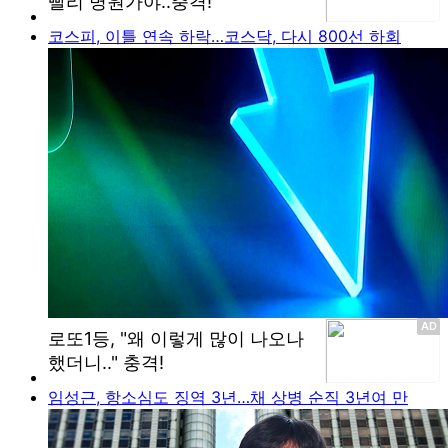
코스피, 이틀 연속 하락…코스닥, 다시 800선 하회
임성근, 항소심도 징역 3년…채 상병 순직 3년여 만