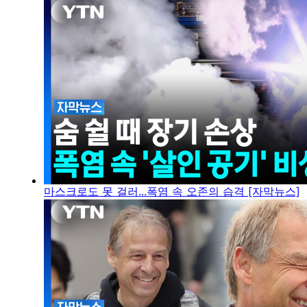
마스크로도 못 걸러...폭염 속 오존의 습격 [자막뉴스]