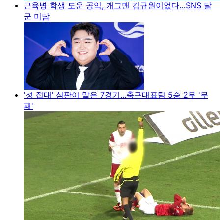
근육병 학생 도운 공익, 개그맨 김규원이었다…SNS 달
군 미담
'성 접대' 심판이 맡은 7경기...축구대표팀 5승 2무 '무
패'