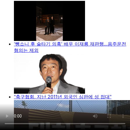
'뺑소니 후 술타기 의혹' 배우 이재룡 재판행…음주운전
혐의는 제외
"축구협회, 지난 2011년 외국인 심판에 성 접대"