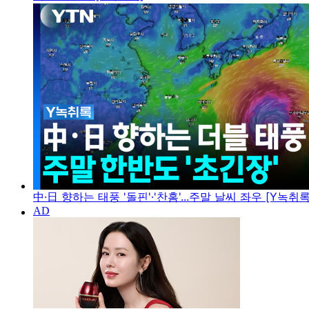
中·日 향하는 태풍 '돌핀'·'찬홈'...주말 날씨 좌우 [Y녹취록