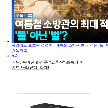
폭염에도 보호복 겹겹이...여름철 소방관 최대 적은 '불' 아
[Y녹취록]