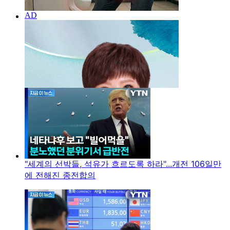
"세계의 선박들, 석유가 흐르도록 하라"...개전 106일만
에 전해진 종전합의