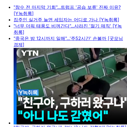
"참수 전 마지막 기회"...트럼프 '공습 보류' 진짜 이유?
[Y녹취록]
집주인 실거주 늘면 세입자는 어디로 가나 [Y녹취록]
"너무 더워 태풍도 비껴간다"...사라진 '절기 매직' [Y녹
취록]
"중국은 밤 12시까지 일해"...'주52시간' 손볼까 [굿모닝
경제]