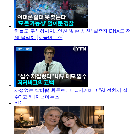
하늘도 무심하시지...인천 '훼손 시신' 실종자 DNA도 전
원 불일치 [지금이뉴스]
사정없는 칼바람 휘두르더니...저커버그 "AI 전환서 실
수" 고백 [지금이뉴스]