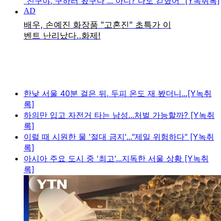
"친구야, 구하러 왔구나"..."아니? 나도 갇혔어" [Y녹취록]
한낮 서울 40분 걸은 뒤, 두피 온도 재 봤더니...[Y녹취
록]
하의만 입고 자전거 타는 남성...처벌 가능할까? [Y녹취
록]
이럴 때 시원한 물 '절대 금지'..."제일 위험하다" [Y녹취
록]
아시아 주요 도시 중 '최고'...지독한 서울 상황 [Y녹취
록]