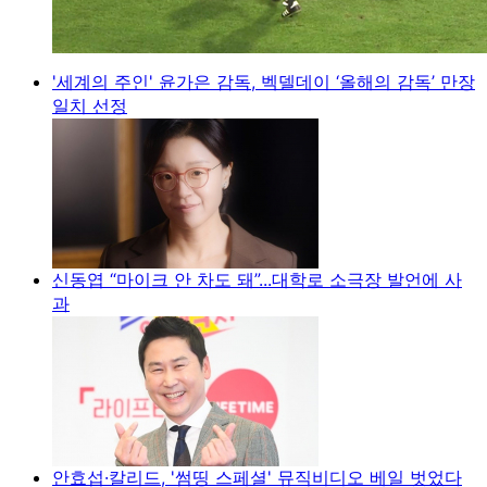
'세계의 주인' 윤가은 감독, 벡델데이 ‘올해의 감독’ 만장
일치 선정
신동엽 “마이크 안 차도 돼”...대학로 소극장 발언에 사
과
안효섭·칼리드, '썸띵 스페셜' 뮤직비디오 베일 벗었다