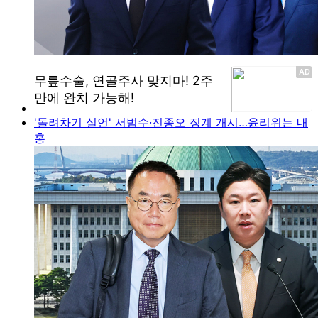
'돌려차기 실언' 서범수·진종오 징계 개시…윤리위는 내
홍