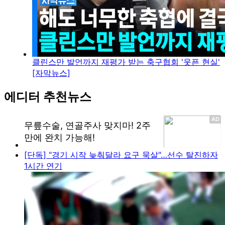
클린스만 발언까지 재평가 받는 축구협회 '웃픈 현실'
[자막뉴스]
에디터 추천뉴스
[단독] "경기 시작 늦춰달라 요구 묵살"…선수 탈진하자
1시간 연기