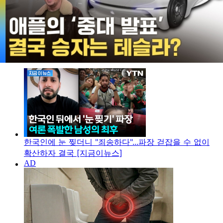
지금 이뉴스
한국인에 눈 찢더니 "죄송하다"...파장 걷잡을 수 없이
확산하자 결국 [지금이뉴스]