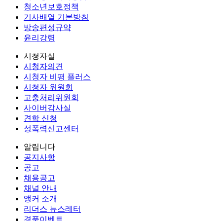
청소년보호정책
기사배열 기본방침
방송편성규약
윤리강령
시청자실
시청자의견
시청자 비평 플러스
시청자 위원회
고충처리위원회
사이버감사실
견학 신청
성폭력신고센터
알립니다
공지사항
공고
채용공고
채널 안내
앵커 소개
리더스 뉴스레터
경품이벤트