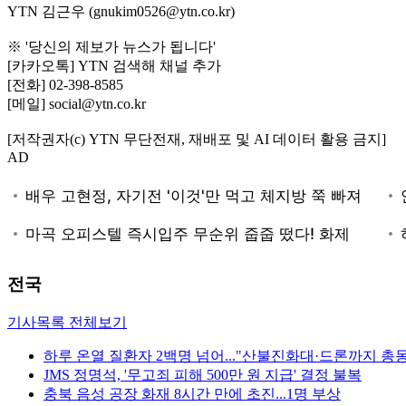
YTN 김근우 (gnukim0526@ytn.co.kr)
※ '당신의 제보가 뉴스가 됩니다'
[카카오톡] YTN 검색해 채널 추가
[전화] 02-398-8585
[메일] social@ytn.co.kr
[저작권자(c) YTN 무단전재, 재배포 및 AI 데이터 활용 금지]
AD
전국
기사목록 전체보기
하루 온열 질환자 2백명 넘어..."산불진화대·드론까지 총
JMS 정명석, '무고죄 피해 500만 원 지급' 결정 불복
충북 음성 공장 화재 8시간 만에 초진...1명 부상