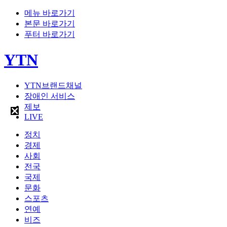
메뉴 바로가기
본문 바로가기
푸터 바로가기
YTN
YTN브랜드채널
장애인 서비스
제보
LIVE
정치
경제
사회
전국
국제
문화
스포츠
연예
비즈