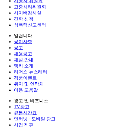
시청자 위원회
고충처리위원회
사이버감사실
견학 신청
성폭력신고센터
알립니다
공지사항
공고
채용공고
채널 안내
앵커 소개
리더스 뉴스레터
경품이벤트
위치 및 연락처
이용 도움말
광고 및 비즈니스
TV광고
큐톤시간표
인터넷 · 모바일 광고
사업 제휴