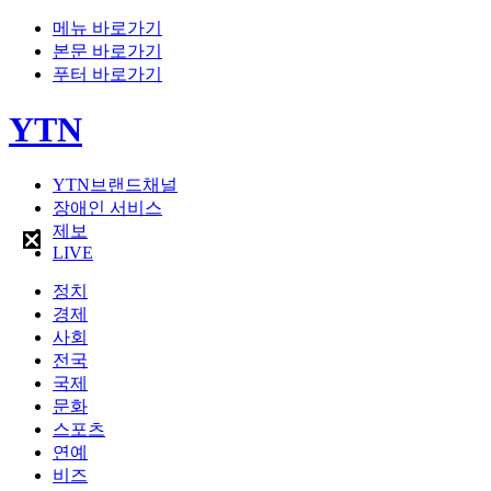
메뉴 바로가기
본문 바로가기
푸터 바로가기
YTN
YTN브랜드채널
장애인 서비스
제보
LIVE
정치
경제
사회
전국
국제
문화
스포츠
연예
비즈