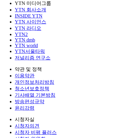
YTN 미디어그룹
YTN 회사소개
INSIDE YTN
YTN 사이언스
YTN 라디오
YTN2
YTN dmb
YTN world
YTN서울타워
저널리즘 연구소
약관 및 정책
이용약관
개인정보처리방침
청소년보호정책
기사배열 기본방침
방송편성규약
윤리강령
시청자실
시청자의견
시청자 비평 플러스