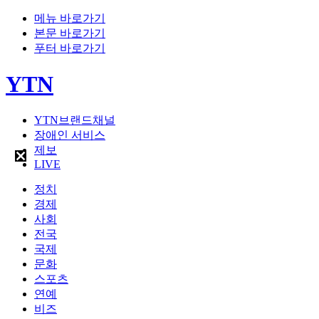
메뉴 바로가기
본문 바로가기
푸터 바로가기
YTN
YTN브랜드채널
장애인 서비스
제보
LIVE
정치
경제
사회
전국
국제
문화
스포츠
연예
비즈