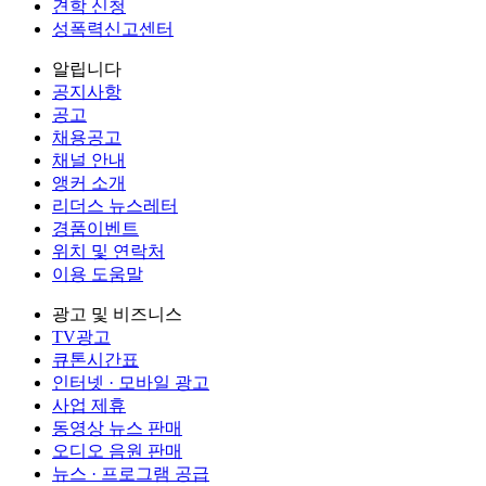
견학 신청
성폭력신고센터
알립니다
공지사항
공고
채용공고
채널 안내
앵커 소개
리더스 뉴스레터
경품이벤트
위치 및 연락처
이용 도움말
광고 및 비즈니스
TV광고
큐톤시간표
인터넷 · 모바일 광고
사업 제휴
동영상 뉴스 판매
오디오 음원 판매
뉴스 · 프로그램 공급