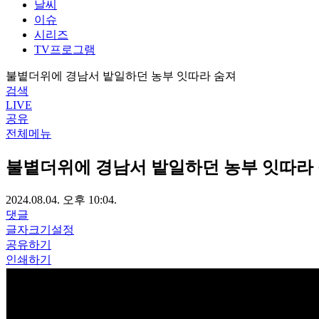
날씨
이슈
시리즈
TV프로그램
불볕더위에 경남서 밭일하던 농부 잇따라 숨져
검색
LIVE
공유
전체메뉴
불볕더위에 경남서 밭일하던 농부 잇따라
2024.08.04. 오후 10:04.
댓글
글자크기설정
공유하기
인쇄하기