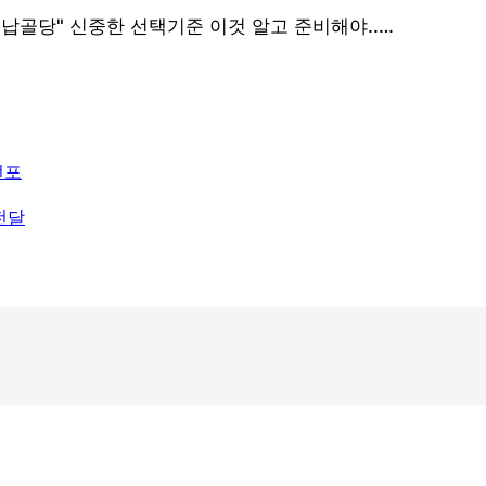
선포
전달