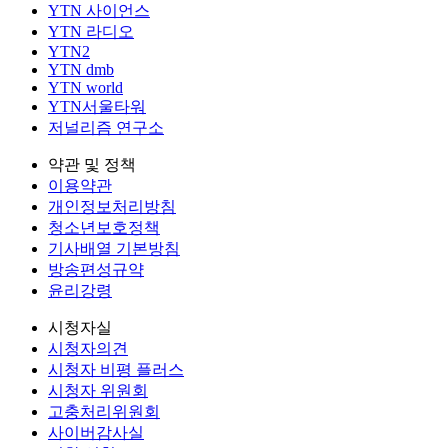
YTN 사이언스
YTN 라디오
YTN2
YTN dmb
YTN world
YTN서울타워
저널리즘 연구소
약관 및 정책
이용약관
개인정보처리방침
청소년보호정책
기사배열 기본방침
방송편성규약
윤리강령
시청자실
시청자의견
시청자 비평 플러스
시청자 위원회
고충처리위원회
사이버감사실